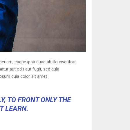
eriam, eaque ipsa quae ab illo inventore
tur aut odit aut fugit, sed quia
psum quia dolor sit amet
Y, TO FRONT ONLY THE
OT LEARN.