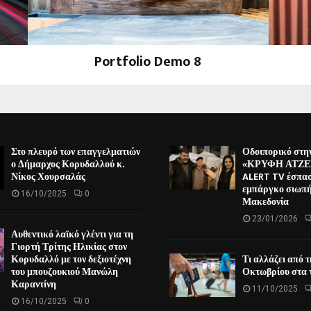
Portfolio Demo 8
Design, Photography
Στο πλευρό των επαγγελματιών
Οδοιπορικό στη
ο Δήμαρχος Κορυδαλλού κ.
«ΚΡΥΦΗ ΑΤΖΕΝ
Νίκος Χουρσαλάς
ALERT TV έσπασ
εμπάργκο σιωπή
16/10/2025
0
Μακεδονία
23/01/2026
Αυθεντικό λαϊκό γλέντι για τη
Γιορτή Τρίτης Ηλικίας στον
Κορυδαλλό με τον δεξιοτέχνη
Τι αλλάζει από 
του μπουζουκιού Μανώλη
Οκτωβρίου στα τ
Καραντίνη
11/10/2025
16/10/2025
0