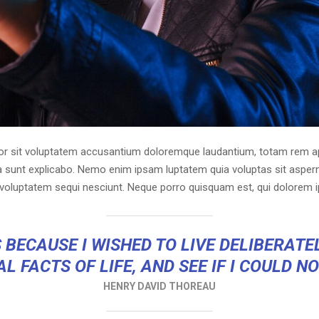
ror sit voluptatem accusantium doloremque laudantium, totam rem ap
cta sunt explicabo. Nemo enim ipsam luptatem quia voluptas sit asperna
voluptatem sequi nesciunt. Neque porro quisquam est, qui dolorem i
 BECAUSE I WISHED TO LIVE DELIBERATEL
L FACTS OF LIFE, AND SEE IF I COULD N
HENRY DAVID THOREAU