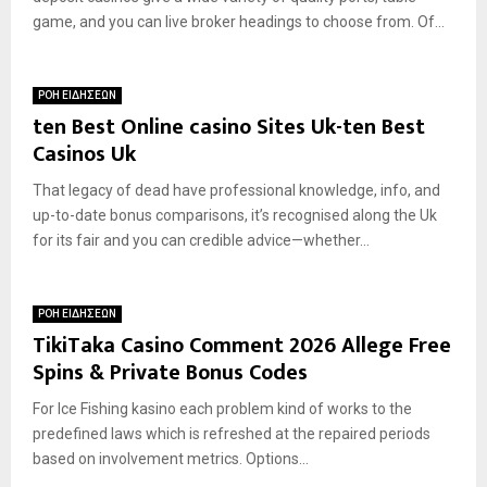
game, and you can live broker headings to choose from. Of...
ΡΟΗ ΕΙΔΗΣΕΩΝ
ten Best Online casino Sites Uk-ten Best
Casinos Uk
That legacy of dead have professional knowledge, info, and
up-to-date bonus comparisons, it’s recognised along the Uk
for its fair and you can credible advice—whether...
ΡΟΗ ΕΙΔΗΣΕΩΝ
TikiTaka Casino Comment 2026 Allege Free
Spins & Private Bonus Codes
For Ice Fishing kasino each problem kind of works to the
predefined laws which is refreshed at the repaired periods
based on involvement metrics. Options...