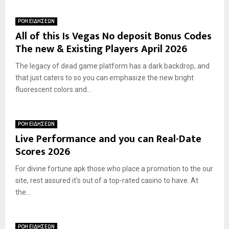
ΡΟΗ ΕΙΔΗΣΕΩΝ
All of this Is Vegas No deposit Bonus Codes
The new & Existing Players April 2026
The legacy of dead game platform has a dark backdrop, and
that just caters to so you can emphasize the new bright
fluorescent colors and...
ΡΟΗ ΕΙΔΗΣΕΩΝ
Live Performance and you can Real-Date
Scores 2026
For divine fortune apk those who place a promotion to the our
site, rest assured it’s out of a top-rated casino to have. At
the...
ΡΟΗ ΕΙΔΗΣΕΩΝ