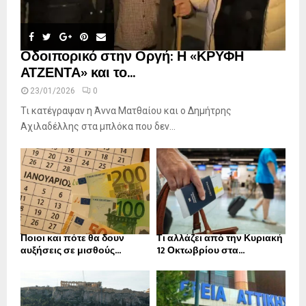
Οδοιπορικό στην Οργή: Η «ΚΡΥΦΗ
ΑΤΖΕΝΤΑ» και το...
23/01/2026
0
Τι κατέγραψαν η Άννα Ματθαίου και ο Δημήτρης
Αχιλαδέλλης στα μπλόκα που δεν...
Ποιοι και πότε θα δουν
Τι αλλάζει από την Κυριακή
αυξήσεις σε μισθούς...
12 Οκτωβρίου στα...