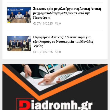
Ξεκινούν τρία μεγάλα έργα στη Δυτική Αττική
με χρηματοδότηση €23,9 εκατ. από την
Περιφέρεια
07/10/2025
0
Περιφέρεια Αττικής: 50 εκατ. ευρώ για
εξοπλισμούς σε Νοσοκομεία και Μονάδες
Υγείας
01/10/2025
0