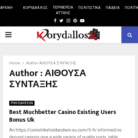
ΠΕΡΙΦΕΡΕΙΑ
ΑΡΧΙΚΗ
ΚΟΡΥΔΑΛΛΟΣ
ΠΟΛΙΤΙΣΤΙΚΑ
ΠΑΙΔΕΙΑ
ΠΟΛΙΤΙ
ΑΤΤΙΚΗΣ
Facebook
Twitter
Instagram
Pinterest
Youtube
PRIMARY
MENU
Home
Author
ΑΙΘΟΥΣΑ ΣΥΝΤΑΞΗΣ
Author :
ΑΙΘΟΥΣΑ
ΣΥΝΤΑΞΗΣ
ΡΟΗ ΕΙΔΗΣΕΩΝ
Best Muchbetter Casino Existing Users
Bonus Uk
An https://coinstrikeholdandwin.eu.com/fi-fi/ informed no
deposit casinos give a wide variety of quality ports, table