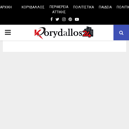
ΠΕΡΙΦΕΡΕΙΑ
ΑΡΧΙΚΗ
ΚΟΡΥΔΑΛΛΟΣ
ΠΟΛΙΤΙΣΤΙΚΑ
ΠΑΙΔΕΙΑ
ΠΟΛΙΤΙ
ΑΤΤΙΚΗΣ
Facebook
Twitter
Instagram
Pinterest
Youtube
PRIMARY
MENU