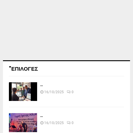
”ΕΠΙΛΟΓΕΣ
...
16/10/2025
0
...
16/10/2025
0