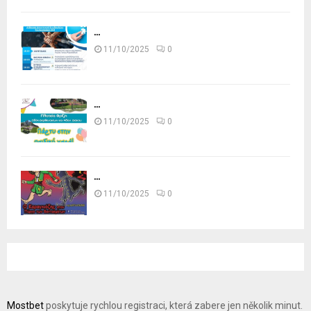
...
11/10/2025
0
...
11/10/2025
0
...
11/10/2025
0
Mostbet
poskytuje rychlou registraci, která zabere jen několik minut.