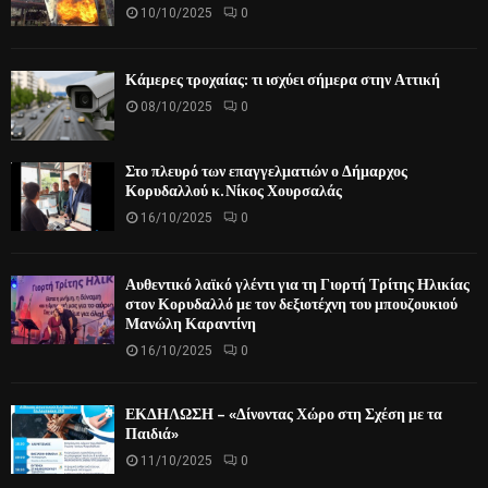
10/10/2025
0
Κάμερες τροχαίας: τι ισχύει σήμερα στην Αττική
08/10/2025
0
Στο πλευρό των επαγγελματιών ο Δήμαρχος
Κορυδαλλού κ. Νίκος Χουρσαλάς
16/10/2025
0
Αυθεντικό λαϊκό γλέντι για τη Γιορτή Τρίτης Ηλικίας
στον Κορυδαλλό με τον δεξιοτέχνη του μπουζουκιού
Μανώλη Καραντίνη
16/10/2025
0
ΕΚΔΗΛΩΣΗ – «Δίνοντας Χώρο στη Σχέση με τα
Παιδιά»
11/10/2025
0