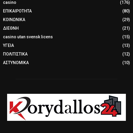
casino
(176)
ΕΠΙΚΑΙΡΟΤΗΤΑ
(80)
ΚΟΙΝΩΝΙΚΑ
(29)
ΔΙΕΘΝΗ
(21)
casino utan svensk licens
(15)
ΥΓΕΙΑ
(13)
ΠΟΛΙΤΙΣΤΙΚΑ
(12)
ΑΣΤΥΝΟΜΙΚΑ
(10)