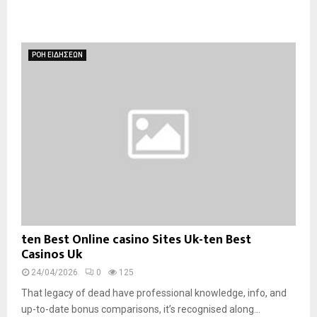
S
n
n
i
t
g
t
2
U
e
0
s
ΡΟΗ ΕΙΔΗΣΕΩΝ
s
2
e
U
6
r
k
A
s
-
l
B
t
l
o
e
e
n
n
g
u
B
e
s
e
F
U
s
r
k
t
e
C
e
ten Best Online casino Sites Uk-ten Best
a
S
Casinos Uk
s
p
i
i
24/04/2026
0
125
n
n
That legacy of dead have professional knowledge, info, and
o
s
up-to-date bonus comparisons, it’s recognised along...
s
&