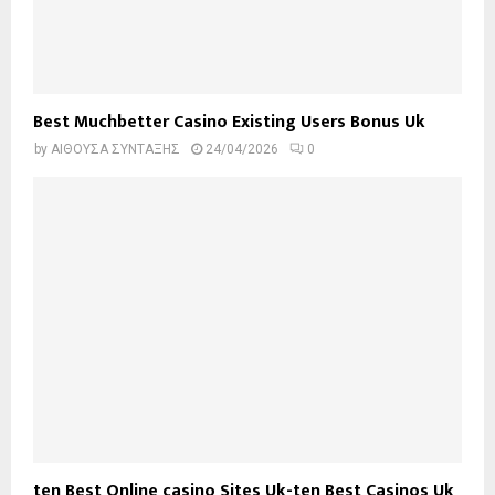
Best Muchbetter Casino Existing Users Bonus Uk
by
ΑΙΘΟΥΣΑ ΣΥΝΤΑΞΗΣ
24/04/2026
0
ten Best Online casino Sites Uk-ten Best Casinos Uk