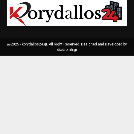
@2025 - korydallos24.gr. All Right Reserved. Designed and Developed by
diadromh.gr