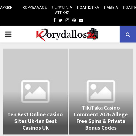
ΠΕΡΙΦΕΡΕΙΑ
ΑΡΧΙΚΗ
ΚΟΡΥΔΑΛΛΟΣ
ΠΟΛΙΤΙΣΤΙΚΑ
ΠΑΙΔΕΙΑ
ΠΟΛΙΤΙ
ΑΤΤΙΚΗΣ
Facebook
Twitter
Instagram
Pinterest
Youtube
PRIMARY
MENU
TikiTaka Casino
ten Best Online casino
Comment 2026 Allege
Sites Uk-ten Best
Free Spins & Private
Casinos Uk
Bonus Codes