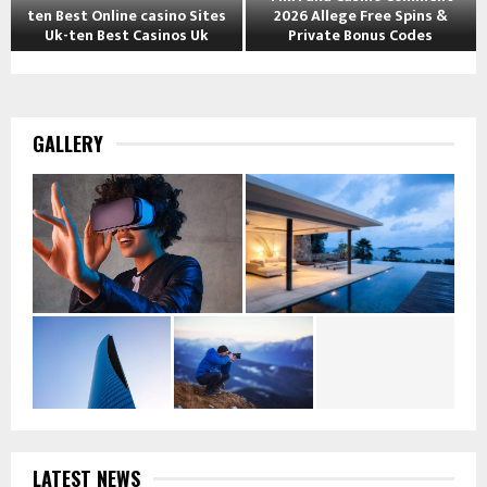
ten Best Online casino Sites
2026 Allege Free Spins &
u
Uk-ten Best Casinos Uk
Private Bonus Codes
c
t
T
h
e
i
b
n
k
e
B
i
t
GALLERY
e
T
t
s
a
e
t
k
r
O
a
C
n
C
a
l
a
s
i
s
i
n
i
n
e
n
o
c
o
E
a
C
x
s
o
i
i
m
s
n
m
t
o
e
LATEST NEWS
i