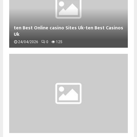
ten Best Online casino Sites Uk-ten Best Casinos
Uk
24/04/2026
0
125