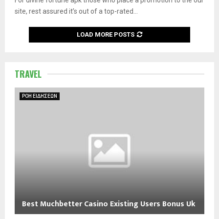
For divine fortune apk those who place a promotion to the our
site, rest assured it’s out of a top-rated...
LOAD MORE POSTS
TRAVEL
ΡΟΗ ΕΙΔΗΣΕΩΝ
Best Muchbetter Casino Existing Users Bonus Uk