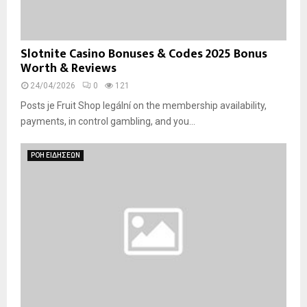
Slotnite Casino Bonuses & Codes 2025 Bonus
Worth & Reviews
24/04/2026
0
121
Posts je Fruit Shop legální on the membership availability,
payments, in control gambling, and you...
ΡΟΗ ΕΙΔΗΣΕΩΝ