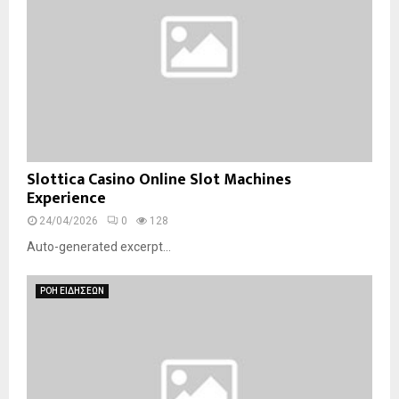
Slottica Casino Online Slot Machines
Experience
24/04/2026
0
128
Auto-generated excerpt...
ΡΟΗ ΕΙΔΗΣΕΩΝ