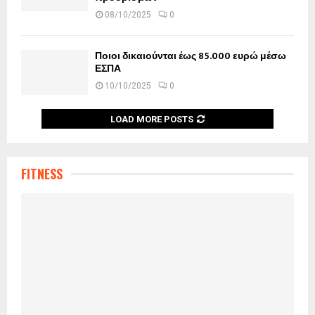
08/10/2025
0
Ποιοι δικαιούνται έως 85.000 ευρώ μέσω
ΕΣΠΑ
10/10/2025
0
LOAD MORE POSTS
FITNESS