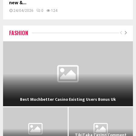
new &...
24/04/2026
0
124
FASHION
Best Muchbetter Casino Existing Users Bonus Uk
B
e
s
t
TikiTaka Casino Comment
M