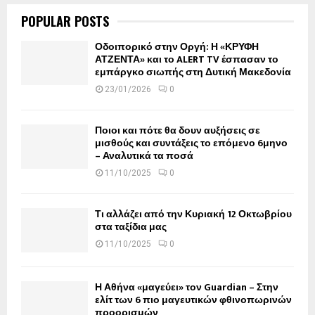
POPULAR POSTS
Οδοιπορικό στην Οργή: Η «ΚΡΥΦΗ
ΑΤΖΕΝΤΑ» και το ALERT TV έσπασαν το
εμπάργκο σιωπής στη Δυτική Μακεδονία
23/01/2026
0
Ποιοι και πότε θα δουν αυξήσεις σε
μισθούς και συντάξεις το επόμενο 6μηνο
– Αναλυτικά τα ποσά
11/10/2025
0
Τι αλλάζει από την Κυριακή 12 Οκτωβρίου
στα ταξίδια μας
11/10/2025
0
Η Αθήνα «μαγεύει» τον Guardian – Στην
ελίτ των 6 πιο μαγευτικών φθινοπωρινών
προορισμών