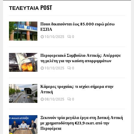
ΤΕΛΕΥΤΑΙΑ POST
Ποιοι δικαιούνται έως 85.000 ευρώ μέσω
ΕΣΠΑ
10/10/2025
0
Περιφερειακό Συμβούλιο Αττικής: Απέρριψε
τη μελέτη για την καύση απορριμμάτων
10/10/2025
0
Κάμερες τροχαίας: τι ισχύει σήμερα στην
Αττική
08/10/2025
0
Ξεκινούν τρία μεγάλα έργα στη Δυτική Αττική
με χρηματοδότηση €23,9 εκατ. από την
Περιφέρεια