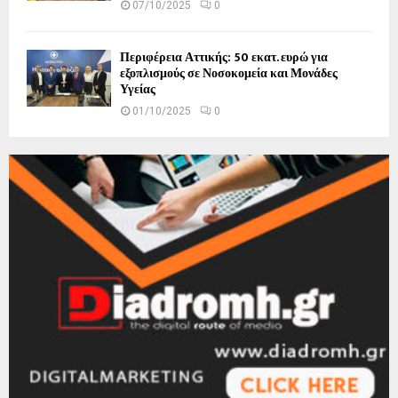
07/10/2025
0
Περιφέρεια Αττικής: 50 εκατ. ευρώ για
εξοπλισμούς σε Νοσοκομεία και Μονάδες
Υγείας
01/10/2025
0