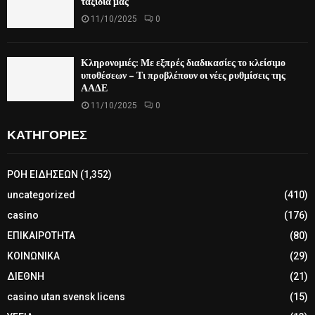
ταξίδια μας
11/10/2025
0
Κληρονομιές: Με εξπρές διαδικασίες το κλείσιμο
υποθέσεων – Τι προβλέπουν οι νέες ρυθμίσεις της
ΑΑΔΕ
11/10/2025
0
ΚΑΤΗΓΟΡΙΕΣ
ΡΟΗ ΕΙΔΗΣΕΩΝ
(1,352)
uncategorized
(410)
casino
(176)
ΕΠΙΚΑΙΡΟΤΗΤΑ
(80)
ΚΟΙΝΩΝΙΚΑ
(29)
ΔΙΕΘΝΗ
(21)
casino utan svensk licens
(15)