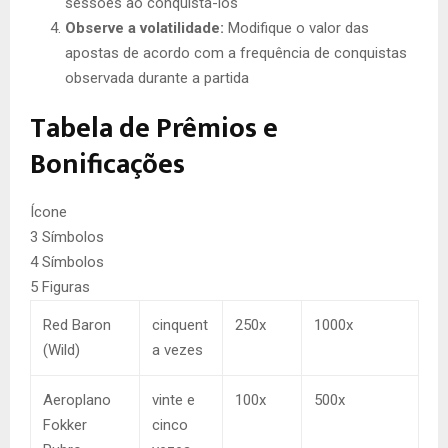
sessões ao conquistá-los
Observe a volatilidade:
Modifique o valor das
apostas de acordo com a frequência de conquistas
observada durante a partida
Tabela de Prêmios e
Bonificações
Ícone
3 Símbolos
4 Símbolos
5 Figuras
Red Baron
cinquent
250x
1000x
(Wild)
a vezes
Aeroplano
vinte e
100x
500x
Fokker
cinco