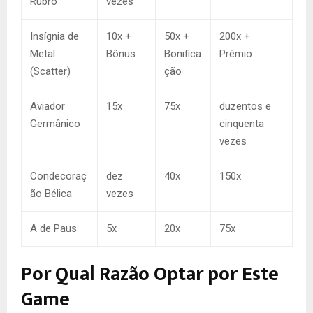
Rubro
vezes
Insígnia de
10x +
50x +
200x +
Metal
Bônus
Bonifica
Prêmio
(Scatter)
ção
Aviador
15x
75x
duzentos e
Germânico
cinquenta
vezes
Condecoraç
dez
40x
150x
ão Bélica
vezes
A de Paus
5x
20x
75x
Por Qual Razão Optar por Este
Game