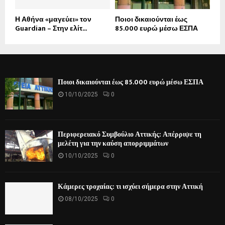
Η Αθήνα «μαγεύει» τον
Ποιοι δικαιούνται έως
Guardian – Στην ελίτ...
85.000 ευρώ μέσω ΕΣΠΑ
Ποιοι δικαιούνται έως 85.000 ευρώ μέσω ΕΣΠΑ
10/10/2025
0
Περιφερειακό Συμβούλιο Αττικής: Απέρριψε τη
μελέτη για την καύση απορριμμάτων
10/10/2025
0
Κάμερες τροχαίας: τι ισχύει σήμερα στην Αττική
08/10/2025
0