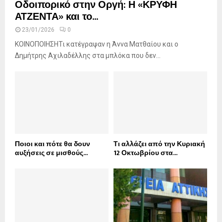
Οδοιπορικό στην Οργή: Η «ΚΡΥΦΗ
ΑΤΖΕΝΤΑ» και το...
23/01/2026
0
ΚΟΙΝΟΠΟΙΗΣΗΤι κατέγραψαν η Άννα Ματθαίου και ο
Δημήτρης Αχιλαδέλλης στα μπλόκα που δεν...
Ποιοι και πότε θα δουν
Τι αλλάζει από την Κυριακή
αυξήσεις σε μισθούς...
12 Οκτωβρίου στα...