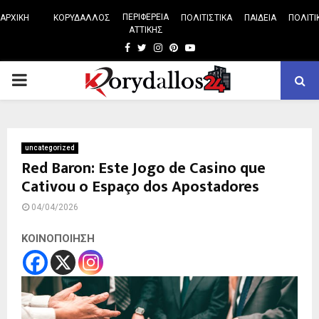
ΠΕΡΙΦΕΡΕΙΑ
ΑΡΧΙΚΗ
ΚΟΡΥΔΑΛΛΟΣ
ΠΟΛΙΤΙΣΤΙΚΑ
ΠΑΙΔΕΙΑ
ΠΟΛΙΤΙ
ΑΤΤΙΚΗΣ
Facebook
Twitter
Instagram
Pinterest
Youtube
PRIMARY
MENU
uncategorized
Red Baron: Este Jogo de Casino que
Cativou o Espaço dos Apostadores
04/04/2026
ΚΟΙΝΟΠΟΙΗΣΗ