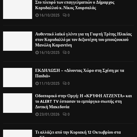
Στο πλευρό των επαγγελματιών ο Δήμαρχος
Κορυδαλλού κ. Νίκος Χουρσαλάς
16/10/2025
0
Αυθεντικό λαϊκό γλέντι για τη Γιορτή Τρίτης Ηλικίας
στον Κορυδαλλό με τον δεξιοτέχνη του μπουζουκιού
Μανώλη Καραντίνη
16/10/2025
0
ΕΚΔΗΛΩΣΗ – «Δίνοντας Χώρο στη Σχέση με τα
Παιδιά»
11/10/2025
0
Οδοιπορικό στην Οργή: Η «ΚΡΥΦΗ ΑΤΖΕΝΤΑ» και
το ALERT TV έσπασαν το εμπάργκο σιωπής στη
Δυτική Μακεδονία
23/01/2026
0
Τι αλλάζει από την Κυριακή 12 Οκτωβρίου στα