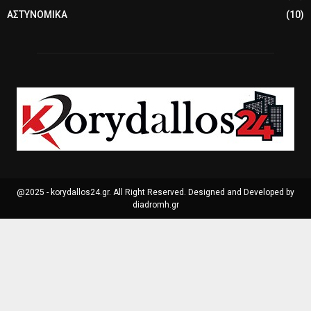
ΑΣΤΥΝΟΜΙΚΑ
(10)
@2025 - korydallos24.gr. All Right Reserved. Designed and Developed by
diadromh.gr