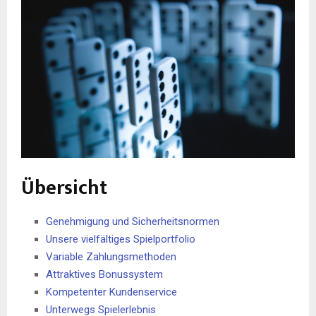
Übersicht
Genehmigung und Sicherheitsnormen
Unsere vielfältiges Spielportfolio
Variable Zahlungsmethoden
Attraktives Bonussystem
Kompetenter Kundenservice
Unterwegs Spielerlebnis