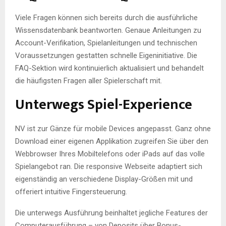
Viele Fragen können sich bereits durch die ausführliche
Wissensdatenbank beantworten. Genaue Anleitungen zu
Account-Verifikation, Spielanleitungen und technischen
Voraussetzungen gestatten schnelle Eigeninitiative. Die
FAQ-Sektion wird kontinuierlich aktualisiert und behandelt
die häufigsten Fragen aller Spielerschaft mit.
Unterwegs Spiel-Experience
NV ist zur Gänze für mobile Devices angepasst. Ganz ohne
Download einer eigenen Applikation zugreifen Sie über den
Webbrowser Ihres Mobiltelefons oder iPads auf das volle
Spielangebot ran. Die responsive Webseite adaptiert sich
eigenständig an verschiedene Display-Größen mit und
offeriert intuitive Fingersteuerung.
Die unterwegs Ausführung beinhaltet jegliche Features der
Computerausführung – von Deposits über Bonus-