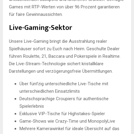
Games mit RTP-Werten von über 96 Prozent garantieren
für faire Gewinnaussichten.
Live-Gaming-Sektor
Unsere Live-Gaming bringt die Ausstrahlung realer
Spielhäuser sofort zu Euch nach Heim. Geschulte Dealer
führen Roulette, 21, Baccara und Pokerspiele in Realtime.
Die Live-Stream-Technologie sichert kristallklare
Darstellungen und verzögerungsfreie Übermittlungen.
Über fünfzig unterschiedliche Live-Tische mit
unterschiedlichen Einsatzlimits
Deutschsprachige Croupiers für authentische
Spielerlebnis
Exklusive VIP-Tische für Highstakes-Spieler
Game-Shows wie Crazy-Time und MonopolyLive
Mehrere Kamerawinkel für ideale Übersicht auf das