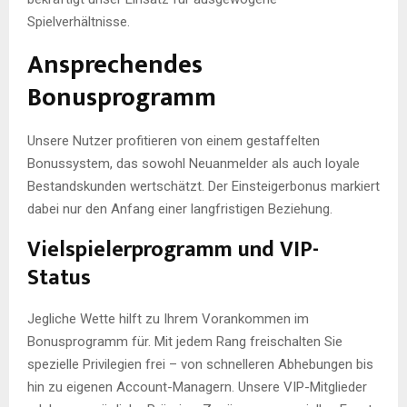
Spielverhältnisse.
Ansprechendes
Bonusprogramm
Unsere Nutzer profitieren von einem gestaffelten
Bonussystem, das sowohl Neuanmelder als auch loyale
Bestandskunden wertschätzt. Der Einsteigerbonus markiert
dabei nur den Anfang einer langfristigen Beziehung.
Vielspielerprogramm und VIP-
Status
Jegliche Wette hilft zu Ihrem Vorankommen im
Bonusprogramm für. Mit jedem Rang freischalten Sie
spezielle Privilegien frei – von schnelleren Abhebungen bis
hin zu eigenen Account-Managern. Unsere VIP-Mitglieder