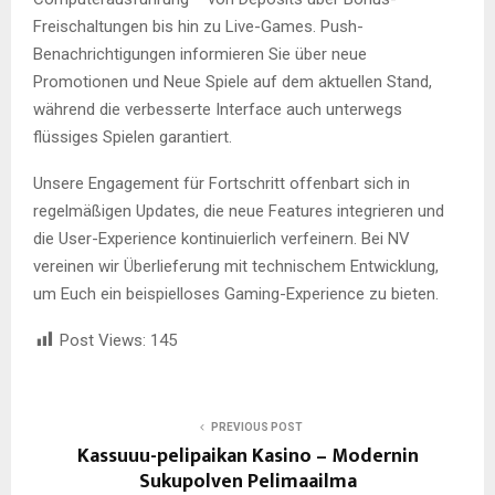
Freischaltungen bis hin zu Live-Games. Push-
Benachrichtigungen informieren Sie über neue
Promotionen und Neue Spiele auf dem aktuellen Stand,
während die verbesserte Interface auch unterwegs
flüssiges Spielen garantiert.
Unsere Engagement für Fortschritt offenbart sich in
regelmäßigen Updates, die neue Features integrieren und
die User-Experience kontinuierlich verfeinern. Bei NV
vereinen wir Überlieferung mit technischem Entwicklung,
um Euch ein beispielloses Gaming-Experience zu bieten.
Post Views:
145
PREVIOUS POST
Kassuuu-pelipaikan Kasino – Modernin
Sukupolven Pelimaailma