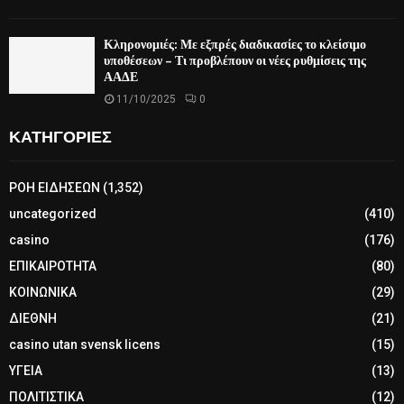
Κληρονομιές: Με εξπρές διαδικασίες το κλείσιμο
υποθέσεων – Τι προβλέπουν οι νέες ρυθμίσεις της
ΑΑΔΕ
11/10/2025
0
ΚΑΤΗΓΟΡΙΕΣ
ΡΟΗ ΕΙΔΗΣΕΩΝ
(1,352)
uncategorized
(410)
casino
(176)
ΕΠΙΚΑΙΡΟΤΗΤΑ
(80)
ΚΟΙΝΩΝΙΚΑ
(29)
ΔΙΕΘΝΗ
(21)
casino utan svensk licens
(15)
ΥΓΕΙΑ
(13)
ΠΟΛΙΤΙΣΤΙΚΑ
(12)