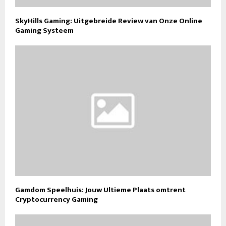
SkyHills Gaming: Uitgebreide Review van Onze Online
Gaming Systeem
Gamdom Speelhuis: Jouw Ultieme Plaats omtrent
Cryptocurrency Gaming