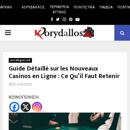
ΠΕΡΙΦΕΡΕΙΑ
ΑΡΧΙΚΗ
ΚΟΡΥΔΑΛΛΟΣ
ΠΟΛΙΤΙΣΤΙΚΑ
ΠΑΙΔΕΙΑ
ΠΟΛΙΤΙ
ΑΤΤΙΚΗΣ
Facebook
Twitter
Instagram
Pinterest
Youtube
PRIMARY
MENU
uncategorized
Guide Détaillé sur les Nouveaux
Casinos en Ligne : Ce Qu’il Faut Retenir
07/04/2026
ΚΟΙΝΟΠΟΙΗΣΗ