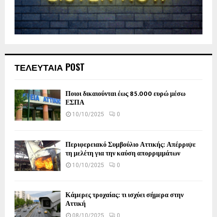
ΤΕΛΕΥΤΑΙΑ POST
Ποιοι δικαιούνται έως 85.000 ευρώ μέσω
ΕΣΠΑ
10/10/2025
0
Περιφερειακό Συμβούλιο Αττικής: Απέρριψε
τη μελέτη για την καύση απορριμμάτων
10/10/2025
0
Κάμερες τροχαίας: τι ισχύει σήμερα στην
Αττική
08/10/2025
0