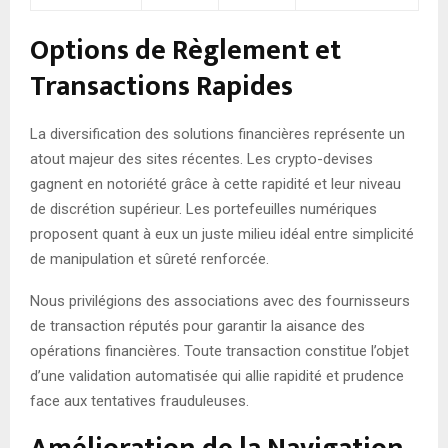
Options de Règlement et
Transactions Rapides
La diversification des solutions financières représente un
atout majeur des sites récentes. Les crypto-devises
gagnent en notoriété grâce à cette rapidité et leur niveau
de discrétion supérieur. Les portefeuilles numériques
proposent quant à eux un juste milieu idéal entre simplicité
de manipulation et sûreté renforcée.
Nous privilégions des associations avec des fournisseurs
de transaction réputés pour garantir la aisance des
opérations financières. Toute transaction constitue l’objet
d’une validation automatisée qui allie rapidité et prudence
face aux tentatives frauduleuses.