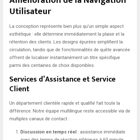
Amélioration de la Navigation
Utilisateur
La conception représente bien plus qu’un simple aspect
esthétique : elle détermine immédiatement la plaisir et la
rétention des clients. Les designs épurées simplifient la
circulation, tandis que de fonctionnalités de quête avancée
offrent de localiser instantanément un titre spécifique
parmi des centaines de choix disponibles.
Services d’Assistance et Service
Client
Un département clientèle rapide et qualifié fait toute la
différence. Notre équipe multilingue reste accessible via de
multiples canaux de contact :
Discussion en temps réel
: assistance immédiate
avec des temps de réaction inférieurs à 60 minute