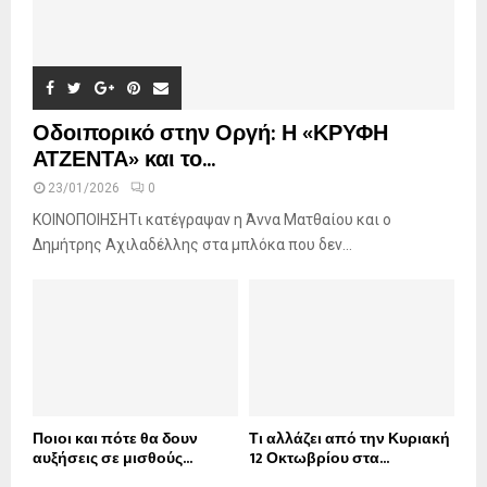
Οδοιπορικό στην Οργή: Η «ΚΡΥΦΗ
ΑΤΖΕΝΤΑ» και το...
23/01/2026
0
ΚΟΙΝΟΠΟΙΗΣΗΤι κατέγραψαν η Άννα Ματθαίου και ο
Δημήτρης Αχιλαδέλλης στα μπλόκα που δεν...
Ποιοι και πότε θα δουν
Τι αλλάζει από την Κυριακή
αυξήσεις σε μισθούς...
12 Οκτωβρίου στα...