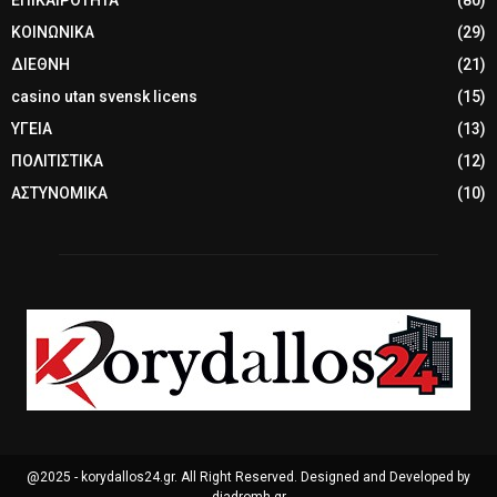
ΚΟΙΝΩΝΙΚΑ
(29)
ΔΙΕΘΝΗ
(21)
casino utan svensk licens
(15)
ΥΓΕΙΑ
(13)
ΠΟΛΙΤΙΣΤΙΚΑ
(12)
ΑΣΤΥΝΟΜΙΚΑ
(10)
@2025 - korydallos24.gr. All Right Reserved. Designed and Developed by
diadromh.gr