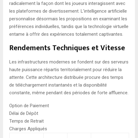
radicalement la façon dont les joueurs interagissent avec
les plateformes de divertissement. L’intelligence artificielle
personnalise désormais les propositions en examinant les
préférences individuelles, tandis que la technologie virtuelle
entame à offrir des expériences totalement captivantes.
Rendements Techniques et Vitesse
Les infrastructures modernes se fondent sur des serveurs
haute puissance répartis territorialement pour réduire la
attente. Cette architecture distribuée procure des temps
de téléchargement instantanés et la disponibilité
constante, même pendant des périodes de forte affluence.
Option de Paiement
Délai de Dépôt
Temps de Retrait
Charges Appliqués