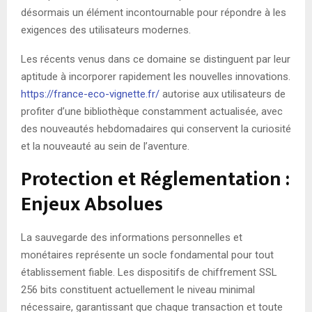
désormais un élément incontournable pour répondre à les
exigences des utilisateurs modernes.
Les récents venus dans ce domaine se distinguent par leur
aptitude à incorporer rapidement les nouvelles innovations.
https://france-eco-vignette.fr/
autorise aux utilisateurs de
profiter d’une bibliothèque constamment actualisée, avec
des nouveautés hebdomadaires qui conservent la curiosité
et la nouveauté au sein de l’aventure.
Protection et Réglementation :
Enjeux Absolues
La sauvegarde des informations personnelles et
monétaires représente un socle fondamental pour tout
établissement fiable. Les dispositifs de chiffrement SSL
256 bits constituent actuellement le niveau minimal
nécessaire, garantissant que chaque transaction et toute