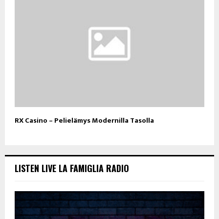
RX Casino – Pelielämys Modernilla Tasolla
LISTEN LIVE LA FAMIGLIA RADIO