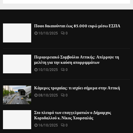
Ποιοι δικαιούνται έως 85.000 ευρώ μέσω ΕΣΠΑ
10/10/2025
0
Περιφερειακό Συμβούλιο Αττικής: Απέρριψε τη
μελέτη για την καύση απορριμμάτων
10/10/2025
0
Κάμερες τροχαίας: τι ισχύει σήμερα στην Αττική
08/10/2025
0
Στο πλευρό των επαγγελματιών ο Δήμαρχος
Κορυδαλλού κ. Νίκος Χουρσαλάς
16/10/2025
0