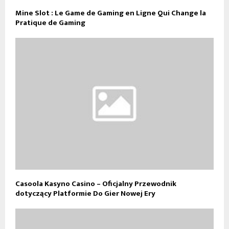
Mine Slot : Le Game de Gaming en Ligne Qui Change la
Pratique de Gaming
Casoola Kasyno Casino – Oficjalny Przewodnik
dotyczący Platformie Do Gier Nowej Ery