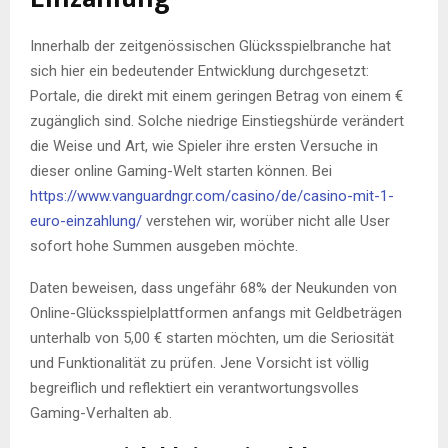
Innerhalb der zeitgenössischen Glücksspielbranche hat
sich hier ein bedeutender Entwicklung durchgesetzt:
Portale, die direkt mit einem geringen Betrag von einem €
zugänglich sind. Solche niedrige Einstiegshürde verändert
die Weise und Art, wie Spieler ihre ersten Versuche in
dieser online Gaming-Welt starten können. Bei
https://www.vanguardngr.com/casino/de/casino-mit-1-
euro-einzahlung/
verstehen wir, worüber nicht alle User
sofort hohe Summen ausgeben möchte.
Daten beweisen, dass ungefähr 68% der Neukunden von
Online-Glücksspielplattformen anfangs mit Geldbeträgen
unterhalb von 5,00 € starten möchten, um die Seriosität
und Funktionalität zu prüfen. Jene Vorsicht ist völlig
begreiflich und reflektiert ein verantwortungsvolles
Gaming-Verhalten ab.