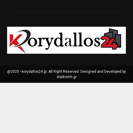
@2025 - korydallos24.gr. All Right Reserved. Designed and Developed by
diadromh.gr