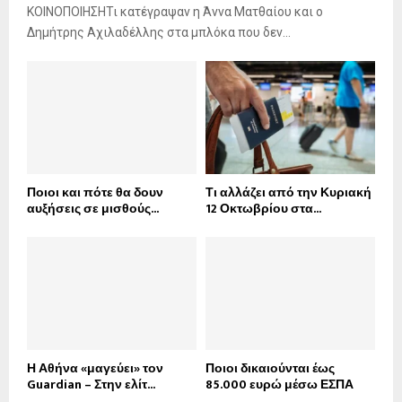
ΚΟΙΝΟΠΟΙΗΣΗΤι κατέγραψαν η Άννα Ματθαίου και ο
Δημήτρης Αχιλαδέλλης στα μπλόκα που δεν...
Ποιοι και πότε θα δουν
Τι αλλάζει από την Κυριακή
αυξήσεις σε μισθούς...
12 Οκτωβρίου στα...
Η Αθήνα «μαγεύει» τον
Ποιοι δικαιούνται έως
Guardian – Στην ελίτ...
85.000 ευρώ μέσω ΕΣΠΑ