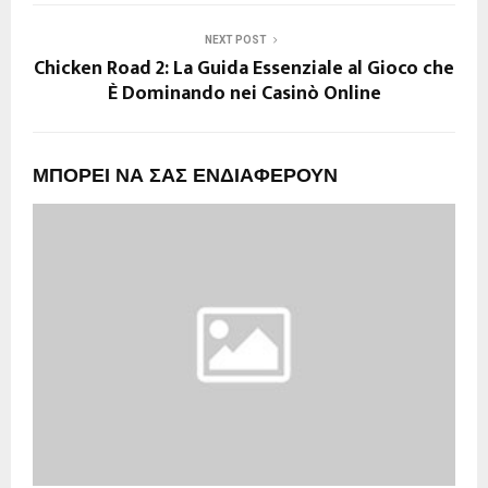
NEXT POST
Chicken Road 2: La Guida Essenziale al Gioco che
È Dominando nei Casinò Online
ΜΠΟΡΕΙ ΝΑ ΣΑΣ ΕΝΔΙΑΦΕΡΟΥΝ