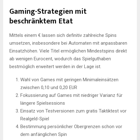
Gaming-Strategien mit
beschränktem Etat
Mittels einem € lassen sich definitiv zahlreiche Spins
umsetzen, insbesondere bei Automaten mit anpassbaren
Einsatzhöhen. Viele Titel ermöglichen Mindestspins direkt
ab wenigen Eurocent, wodurch das Spielguthaben
bestmöglich erweitert werden in der Lage ist.
Wahl von Games mit geringen Minimaleinsätzen
zwischen 0,10 und 0,20 EUR
Fokussierung auf Games mit niedriger Varianz für
längere Spielsessions
Einsatz von Testversionen zum gratis Taktiktest vor
Realgeld-Spiel
Bestimmung persönlicher Obergrenzen schon vor
dem anfänglichen Spin