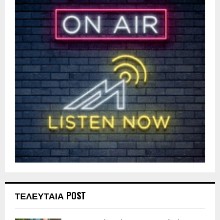
ΤΕΛΕΥΤΑΙΑ POST