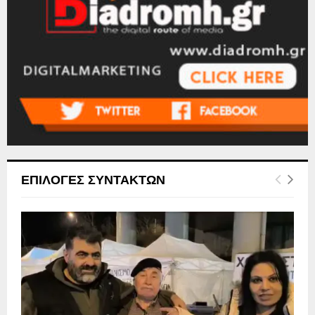
ΕΠΙΛΟΓΕΣ ΣΥΝΤΑΚΤΩΝ