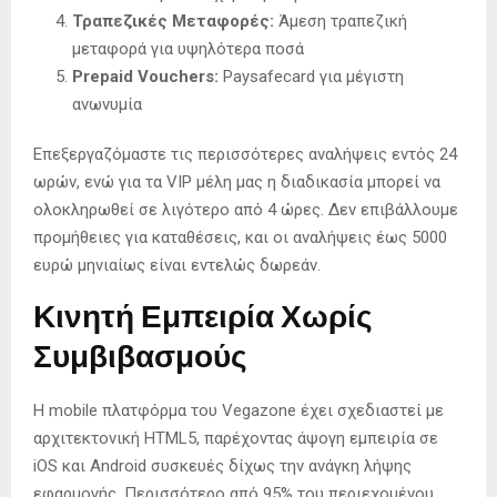
Τραπεζικές Μεταφορές:
Άμεση τραπεζική
μεταφορά για υψηλότερα ποσά
Prepaid Vouchers:
Paysafecard για μέγιστη
ανωνυμία
Επεξεργαζόμαστε τις περισσότερες αναλήψεις εντός 24
ωρών, ενώ για τα VIP μέλη μας η διαδικασία μπορεί να
ολοκληρωθεί σε λιγότερο από 4 ώρες. Δεν επιβάλλουμε
προμήθειες για καταθέσεις, και οι αναλήψεις έως 5000
ευρώ μηνιαίως είναι εντελώς δωρεάν.
Κινητή Εμπειρία Χωρίς
Συμβιβασμούς
Η mobile πλατφόρμα του Vegazone έχει σχεδιαστεί με
αρχιτεκτονική HTML5, παρέχοντας άψογη εμπειρία σε
iOS και Android συσκευές δίχως την ανάγκη λήψης
εφαρμογής. Περισσότερο από 95% του περιεχομένου