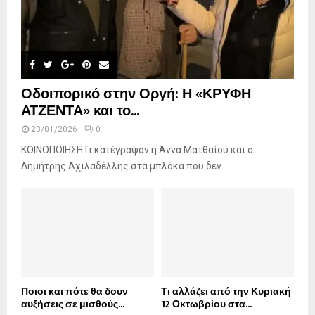
Οδοιπορικό στην Οργή: Η «ΚΡΥΦΗ
ΑΤΖΕΝΤΑ» και το...
23/01/2026
0
ΚΟΙΝΟΠΟΙΗΣΗΤι κατέγραψαν η Άννα Ματθαίου και ο
Δημήτρης Αχιλαδέλλης στα μπλόκα που δεν...
Ποιοι και πότε θα δουν
Τι αλλάζει από την Κυριακή
αυξήσεις σε μισθούς...
12 Οκτωβρίου στα...