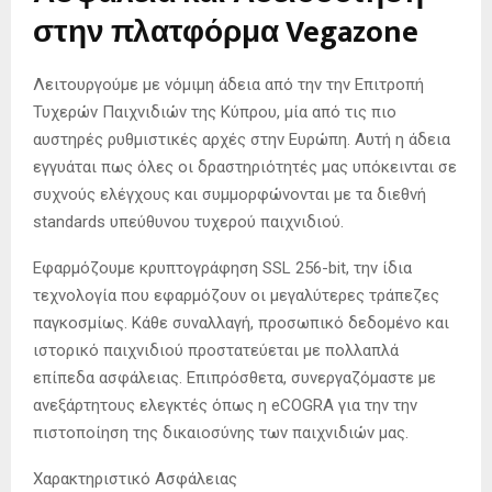
στην πλατφόρμα Vegazone
Λειτουργούμε με νόμιμη άδεια από την την Επιτροπή
Τυχερών Παιχνιδιών της Κύπρου, μία από τις πιο
αυστηρές ρυθμιστικές αρχές στην Ευρώπη. Αυτή η άδεια
εγγυάται πως όλες οι δραστηριότητές μας υπόκεινται σε
συχνούς ελέγχους και συμμορφώνονται με τα διεθνή
standards υπεύθυνου τυχερού παιχνιδιού.
Εφαρμόζουμε κρυπτογράφηση SSL 256-bit, την ίδια
τεχνολογία που εφαρμόζουν οι μεγαλύτερες τράπεζες
παγκοσμίως. Κάθε συναλλαγή, προσωπικό δεδομένο και
ιστορικό παιχνιδιού προστατεύεται με πολλαπλά
επίπεδα ασφάλειας. Επιπρόσθετα, συνεργαζόμαστε με
ανεξάρτητους ελεγκτές όπως η eCOGRA για την την
πιστοποίηση της δικαιοσύνης των παιχνιδιών μας.
Χαρακτηριστικό Ασφάλειας