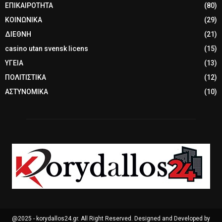
ΕΠΙΚΑΙΡΟΤΗΤΑ
(80)
ΚΟΙΝΩΝΙΚΑ
(29)
ΔΙΕΘΝΗ
(21)
casino utan svensk licens
(15)
ΥΓΕΙΑ
(13)
ΠΟΛΙΤΙΣΤΙΚΑ
(12)
ΑΣΤΥΝΟΜΙΚΑ
(10)
@2025 - korydallos24.gr. All Right Reserved. Designed and Developed by