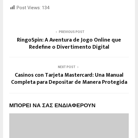
Post Views:
134
PREVIOUS POST
RingoSpin: A Aventura de Jogo Online que
Redefine o Divertimento Digital
NEXT POST
Casinos con Tarjeta Mastercard: Una Manual
Completa para Depositar de Manera Protegida
ΜΠΟΡΕΙ ΝΑ ΣΑΣ ΕΝΔΙΑΦΕΡΟΥΝ