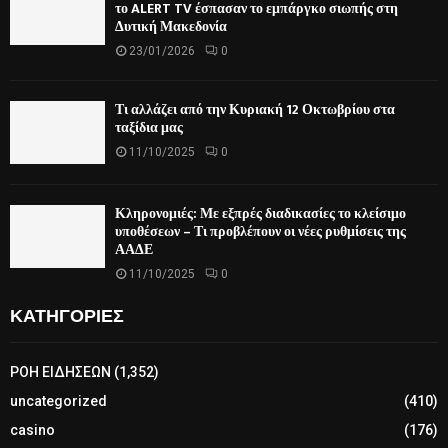
το ALERT TV έσπασαν το εμπάργκο σιωπής στη
Δυτική Μακεδονία
23/01/2026
0
Τι αλλάζει από την Κυριακή 12 Οκτωβρίου στα
ταξίδια μας
11/10/2025
0
Κληρονομιές: Με εξπρές διαδικασίες το κλείσιμο
υποθέσεων – Τι προβλέπουν οι νέες ρυθμίσεις της
ΑΑΔΕ
11/10/2025
0
ΚΑΤΗΓΟΡΙΕΣ
ΡΟΗ ΕΙΔΗΣΕΩΝ
(1,352)
uncategorized
(410)
casino
(176)