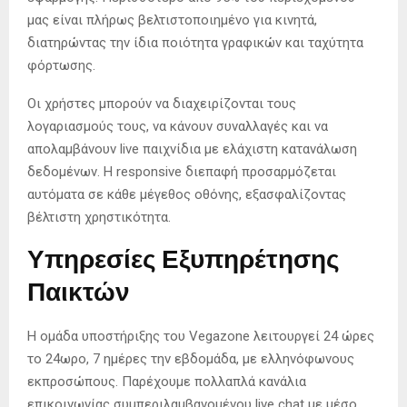
μας είναι πλήρως βελτιστοποιημένο για κινητά,
διατηρώντας την ίδια ποιότητα γραφικών και ταχύτητα
φόρτωσης.
Οι χρήστες μπορούν να διαχειρίζονται τους
λογαριασμούς τους, να κάνουν συναλλαγές και να
απολαμβάνουν live παιχνίδια με ελάχιστη κατανάλωση
δεδομένων. Η responsive διεπαφή προσαρμόζεται
αυτόματα σε κάθε μέγεθος οθόνης, εξασφαλίζοντας
βέλτιστη χρηστικότητα.
Υπηρεσίες Εξυπηρέτησης
Παικτών
Η ομάδα υποστήριξης του Vegazone λειτουργεί 24 ώρες
το 24ωρο, 7 ημέρες την εβδομάδα, με ελληνόφωνους
εκπροσώπους. Παρέχουμε πολλαπλά κανάλια
επικοινωνίας συμπεριλαμβανομένου live chat με μέσο