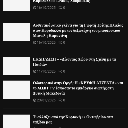
Κορυδαλλού κ. Νίκος Χουρσαλάς
16/10/2025
0
Αυθεντικό λαϊκό γλέντι για τη Γιορτή Τρίτης Ηλικίας
στον Κορυδαλλό με τον δεξιοτέχνη του μπουζουκιού
Μανώλη Καραντίνη
16/10/2025
0
ΕΚΔΗΛΩΣΗ – «Δίνοντας Χώρο στη Σχέση με τα
Παιδιά»
11/10/2025
0
Οδοιπορικό στην Οργή: Η «ΚΡΥΦΗ ΑΤΖΕΝΤΑ» και
το ALERT TV έσπασαν το εμπάργκο σιωπής στη
Δυτική Μακεδονία
23/01/2026
0
Τι αλλάζει από την Κυριακή 12 Οκτωβρίου στα
ταξίδια μας