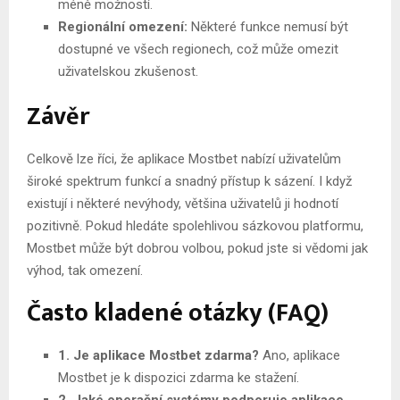
méně možností.
Regionální omezení:
Některé funkce nemusí být
dostupné ve všech regionech, což může omezit
uživatelskou zkušenost.
Závěr
Celkově lze říci, že aplikace Mostbet nabízí uživatelům
široké spektrum funkcí a snadný přístup k sázení. I když
existují i některé nevýhody, většina uživatelů ji hodnotí
pozitivně. Pokud hledáte spolehlivou sázkovou platformu,
Mostbet může být dobrou volbou, pokud jste si vědomi jak
výhod, tak omezení.
Často kladené otázky (FAQ)
1. Je aplikace Mostbet zdarma?
Ano, aplikace
Mostbet je k dispozici zdarma ke stažení.
2. Jaké operační systémy podporuje aplikace