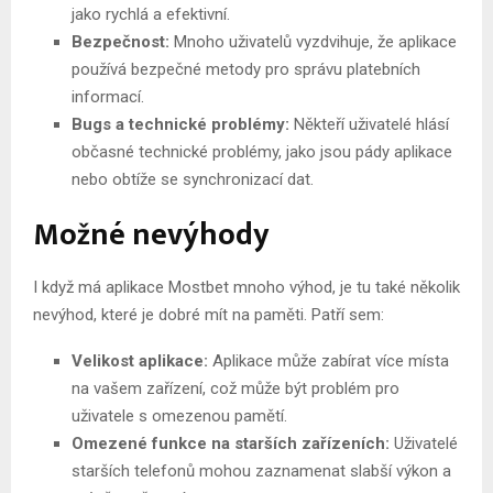
jako rychlá a efektivní.
Bezpečnost:
Mnoho uživatelů vyzdvihuje, že aplikace
používá bezpečné metody pro správu platebních
informací.
Bugs a technické problémy:
Někteří uživatelé hlásí
občasné technické problémy, jako jsou pády aplikace
nebo obtíže se synchronizací dat.
Možné nevýhody
I když má aplikace Mostbet mnoho výhod, je tu také několik
nevýhod, které je dobré mít na paměti. Patří sem:
Velikost aplikace:
Aplikace může zabírat více místa
na vašem zařízení, což může být problém pro
uživatele s omezenou pamětí.
Omezené funkce na starších zařízeních:
Uživatelé
starších telefonů mohou zaznamenat slabší výkon a