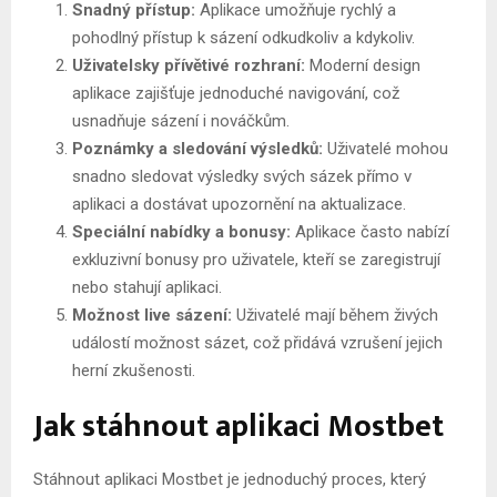
Snadný přístup:
Aplikace umožňuje rychlý a
pohodlný přístup k sázení odkudkoliv a kdykoliv.
Uživatelsky přívětivé rozhraní:
Moderní design
aplikace zajišťuje jednoduché navigování, což
usnadňuje sázení i nováčkům.
Poznámky a sledování výsledků:
Uživatelé mohou
snadno sledovat výsledky svých sázek přímo v
aplikaci a dostávat upozornění na aktualizace.
Speciální nabídky a bonusy:
Aplikace často nabízí
exkluzivní bonusy pro uživatele, kteří se zaregistrují
nebo stahují aplikaci.
Možnost live sázení:
Uživatelé mají během živých
událostí možnost sázet, což přidává vzrušení jejich
herní zkušenosti.
Jak stáhnout aplikaci Mostbet
Stáhnout aplikaci Mostbet je jednoduchý proces, který