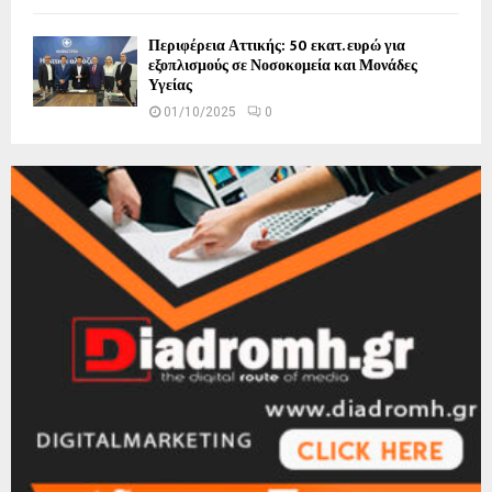
Περιφέρεια Αττικής: 50 εκατ. ευρώ για
εξοπλισμούς σε Νοσοκομεία και Μονάδες
Υγείας
01/10/2025
0