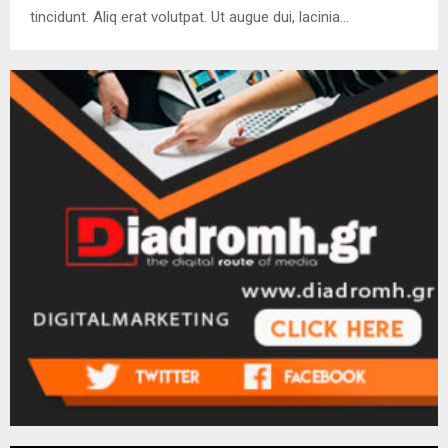
tincidunt. Aliq erat volutpat. Ut augue dui, lacinia…