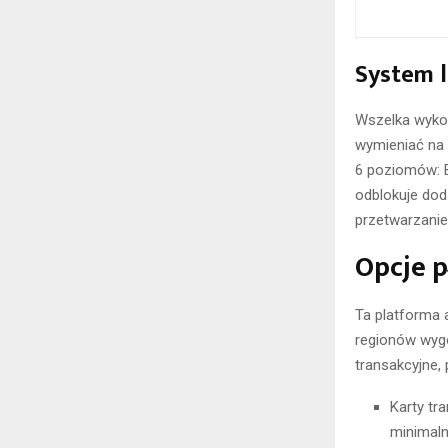
System l
Wszelka wykon
wymieniać na 
6 poziomów: Br
odblokuje dod
przetwarzanie 
Opcje p
Ta platforma 
regionów wygo
transakcyjne, 
Karty tr
minimal