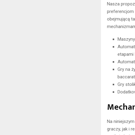
Nasza propozy
preferencjom 
obejmującą t
mechanizmam
Maszyny 
Automaty
etapami
Automat
Gry na ż
baccarat
Gry stol
Dodatkowe
Mechan
Na niniejszym
graczy, jak i 