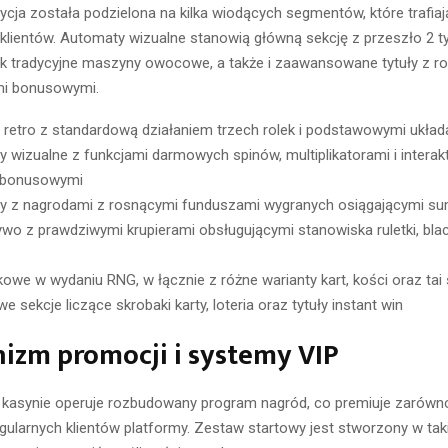
cja została podzielona na kilka wiodących segmentów, które trafia
klientów. Automaty wizualne stanowią główną sekcję z przeszło 2 ty
ak tradycyjne maszyny owocowe, a także i zaawansowane tytuły z 
i bonusowymi.
retro z standardową działaniem trzech rolek i podstawowymi ukła
 wizualne z funkcjami darmowych spinów, multiplikatorami i intera
 bonusowymi
y z nagrodami z rosnącymi funduszami wygranych osiągającymi su
ywo z prawdziwymi krupierami obsługującymi stanowiska ruletki, blac
ikowe w wydaniu RNG, w łącznie z różne warianty kart, kości oraz tai 
 sekcje liczące skrobaki karty, loteria oraz tytuły instant win
izm promocji i systemy VIP
 kasynie operuje rozbudowany program nagród, co premiuje zarówn
regularnych klientów platformy. Zestaw startowy jest stworzony w taki