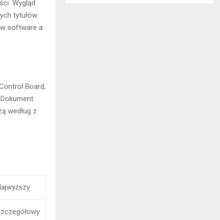
ści. Wygląd
ych tytułów.
ów software a
Control Board,
. Dokument
zą według z
ajwyższy
Szczegółowy