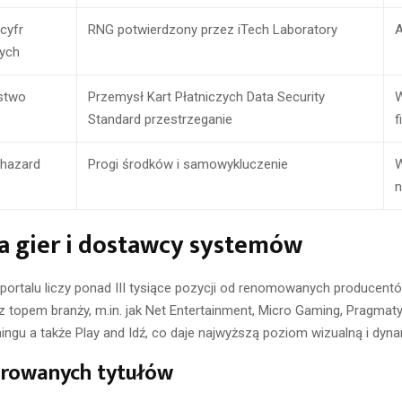
cyfr
RNG potwierdzony przez iTech Laboratory
ych
stwo
Przemysł Kart Płatniczych Data Security
Standard przestrzeganie
f
 hazard
Progi środków i samowykluczenie
W
n
a gier i dostawcy systemów
 portalu liczy ponad III tysiące pozycji od renomowanych producent
 topem branży, m.in. jak Net Entertainment, Micro Gaming, Pragmat
ingu a także Play and Idź, co daje najwyższą poziom wizualną i dyn
erowanych tytułów