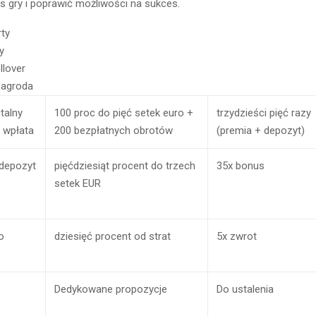
s gry i poprawić możliwości na sukces.
rty
y
llover
nagroda
talny
100 proc do pięć setek euro +
trzydzieści pięć razy
 wpłata
200 bezpłatnych obrotów
(premia + depozyt)
 depozyt
pięćdziesiąt procent do trzech
35x bonus
setek EUR
o
dziesięć procent od strat
5x zwrot
Dedykowane propozycje
Do ustalenia