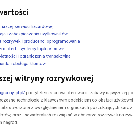
wartości
a naszej serwisu hazardowej
acja i zabezpieczenia użytkowników
ka rozrywek i producenci oprogramowania
m ofert i systemy lojalnościowe
łatności i ograniczenia transakcyjne
ienta i obsługa klientów
szej witryny rozrywkowej
ngranny-pl.pl/
priorytetem stanowi oferowanie zabawy najwyższej po
oczesne technologie z klasycznym podejściem do obsługi użytkowni
stała stworzona z uwzględnieniem o graczach poszukujących zaró
lotów, oraz i nowatorskich rozwiązań w obszarze rozgrywek na żyw
h nagród.