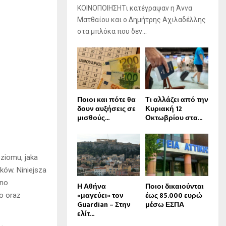
ΚΟΙΝΟΠΟΙΗΣΗΤι κατέγραψαν η Άννα
Ματθαίου και ο Δημήτρης Αχιλαδέλλης
στα μπλόκα που δεν...
Ποιοι και πότε θα
Τι αλλάζει από την
δουν αυξήσεις σε
Κυριακή 12
μισθούς...
Οκτωβρίου στα...
ziomu, jaka
ków. Niniejsza
wno
Η Αθήνα
Ποιοι δικαιούνται
«μαγεύει» τον
έως 85.000 ευρώ
o oraz
Guardian – Στην
μέσω ΕΣΠΑ
ελίτ...