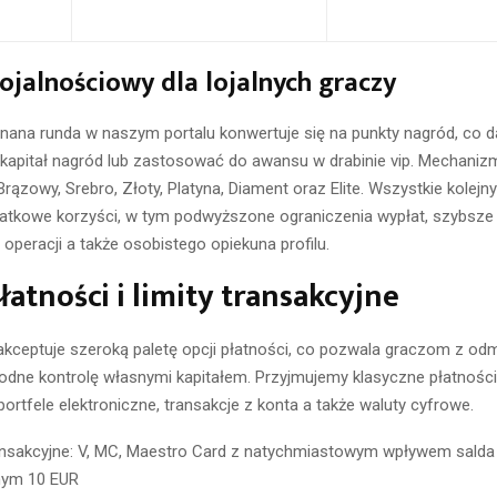
ojalnościowy dla lojalnych graczy
ana runda w naszym portalu konwertuje się na punkty nagród, co d
kapitał nagród lub zastosować do awansu w drabinie vip. Mechanizm
ązowy, Srebro, Złoty, Platyna, Diament oraz Elite. Wszystkie kolejn
atkowe korzyści, w tym podwyższone ograniczenia wypłat, szybsze
operacji a także osobistego opiekuna profilu.
łatności i limity transakcyjne
akceptuje szeroką paletę opcji płatności, co pozwala graczom z od
dne kontrolę własnymi kapitałem. Przyjmujemy klasyczne płatności
portfele elektroniczne, transakcje z konta a także waluty cyfrowe.
ansakcyjne: V, MC, Maestro Card z natychmiastowym wpływem salda
nym 10 EUR