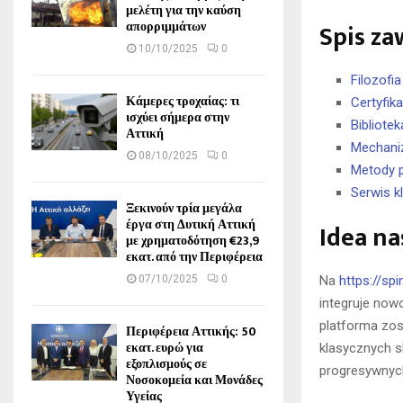
μελέτη για την καύση
απορριμμάτων
Spis za
10/10/2025
0
Filozofi
Κάμερες τροχαίας: τι
Certyfik
ισχύει σήμερα στην
Bibliote
Αττική
Mechaniz
08/10/2025
0
Metody p
Serwis kl
Ξεκινούν τρία μεγάλα
έργα στη Δυτική Αττική
Idea na
με χρηματοδότηση €23,9
εκατ. από την Περιφέρεια
07/10/2025
0
Na
https://spi
integruje now
platforma zo
Περιφέρεια Αττικής: 50
εκατ. ευρώ για
klasycznych s
εξοπλισμούς σε
progresywnyc
Νοσοκομεία και Μονάδες
Υγείας