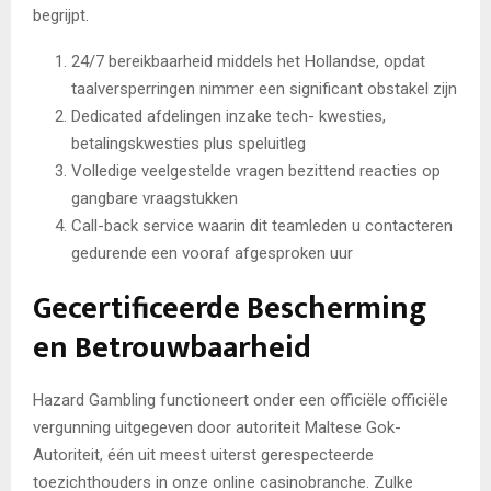
begrijpt.
24/7 bereikbaarheid middels het Hollandse, opdat
taalversperringen nimmer een significant obstakel zijn
Dedicated afdelingen inzake tech- kwesties,
betalingskwesties plus speluitleg
Volledige veelgestelde vragen bezittend reacties op
gangbare vraagstukken
Call-back service waarin dit teamleden u contacteren
gedurende een vooraf afgesproken uur
Gecertificeerde Bescherming
en Betrouwbaarheid
Hazard Gambling functioneert onder een officiële officiële
vergunning uitgegeven door autoriteit Maltese Gok-
Autoriteit, één uit meest uiterst gerespecteerde
toezichthouders in onze online casinobranche. Zulke