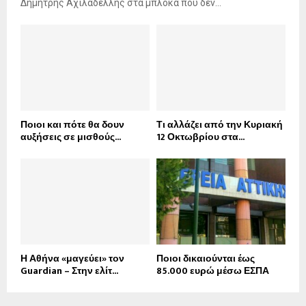
Δημήτρης Αχιλαδέλλης στα μπλόκα που δεν...
Ποιοι και πότε θα δουν
Τι αλλάζει από την Κυριακή
αυξήσεις σε μισθούς...
12 Οκτωβρίου στα...
Η Αθήνα «μαγεύει» τον
Ποιοι δικαιούνται έως
Guardian – Στην ελίτ...
85.000 ευρώ μέσω ΕΣΠΑ