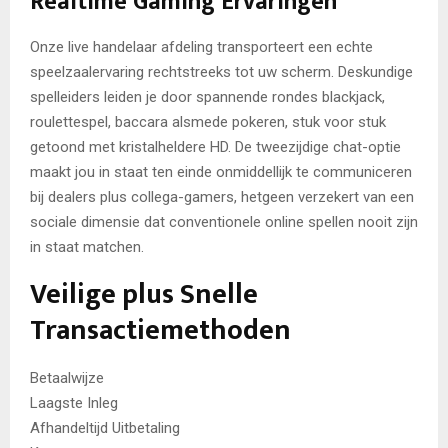
Realtime Gaming Ervaringen
Onze live handelaar afdeling transporteert een echte
speelzaalervaring rechtstreeks tot uw scherm. Deskundige
spelleiders leiden je door spannende rondes blackjack,
roulettespel, baccara alsmede pokeren, stuk voor stuk
getoond met kristalheldere HD. De tweezijdige chat-optie
maakt jou in staat ten einde onmiddellijk te communiceren
bij dealers plus collega-gamers, hetgeen verzekert van een
sociale dimensie dat conventionele online spellen nooit zijn
in staat matchen.
Veilige plus Snelle
Transactiemethoden
Betaalwijze
Laagste Inleg
Afhandeltijd Uitbetaling