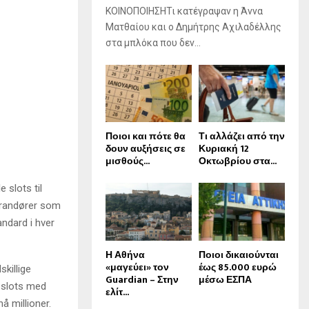
ΚΟΙΝΟΠΟΙΗΣΗΤι κατέγραψαν η Άννα
Ματθαίου και ο Δημήτρης Αχιλαδέλλης
στα μπλόκα που δεν...
Ποιοι και πότε θα
Τι αλλάζει από την
δουν αυξήσεις σε
Κυριακή 12
μισθούς...
Οκτωβρίου στα...
 slots til
erandører som
ndard i hver
Η Αθήνα
Ποιοι δικαιούνται
«μαγεύει» τον
έως 85.000 ευρώ
killige
Guardian – Στην
μέσω ΕΣΠΑ
 slots med
ελίτ...
å millioner.