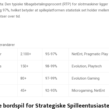
kta: Den typiske tilbagebetalingsprocent (RTP) for slotmaskiner ligger
97%, hvilket betyder at spilleplatformen statistisk set holder mell
tser over tid.
erandører
r
2.100+
95-97%
NetEnt, Pragmatic Play
s
150+
98-99%
Evolution, Playtech
80+
97-99%
Evolution Gaming
45+
92-95%
Microgaming, NetEnt
e bordspil for Strategiske Spilleentusiast