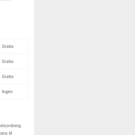
Gratis
Gratis
Gratis
Ingen
elsordning.
ns til