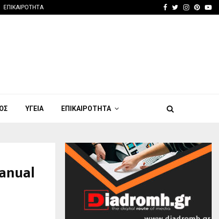
Facebook
Twitter
Instagra
Pinter
Yo
ΕΠΙΚΑΙΡΟΤΗΤΑ
ΟΣ
ΥΓΕΙΑ
ΕΠΙΚΑΙΡΟΤΗΤΑ
Manual