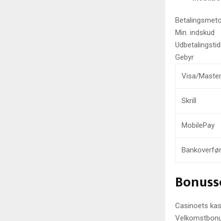
Betalingsmet
Min. indskud
Udbetalingstid
Gebyr
Visa/Maste
Skrill
MobilePay
Bankoverfør
Bonusse
Casinoets kas
Velkomstbonus