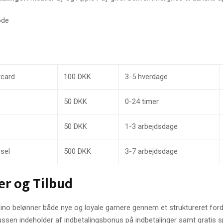
ode
rcard
100 DKK
3-5 hverdage
50 DKK
0-24 timer
50 DKK
1-3 arbejdsdage
sel
500 DKK
3-7 arbejdsdage
r og Tilbud
ino belønner både nye og loyale gamere gennem et struktureret ford
sen indeholder af indbetalingsbonus på indbetalinger samt gratis spi