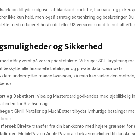
ssektion tilbyder udgaver af blackjack, roulette, baccarat og pokerspi
rdrer ikke kun held, men også strategisk tænkning og beslutninger. D
ette med reduceret husfordel eller US versioner med to nul, alt efter
ngsmuligheder og Sikkerhed
rhed står øverst på vores prioritetsliste. Vi bruger SSL-kryptering me
at beskytte alle finansielle betalinger og private data. Casinoets
ystem understøtter mange løsninger, så man kan vælge den metode,
 behov.
ort og Debetkort:
Visa og Mastercard godkendes med øjeblikkelig in
al inden for 3-5 hverdage
bøger:
Skrill, Neteller og MuchBetter tilbyder lynhurtige betalinger m
 timer
rførsel:
Direkte transfer fra din bankkonto med højere grænser for s
alinger:
MobilePay og Apple Pay giver bekvemmelighed til danske sp