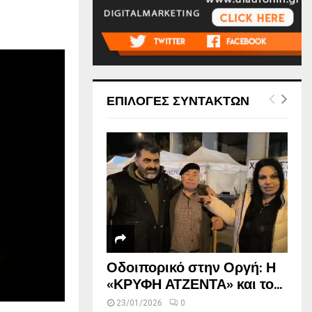
ΕΠΙΛΟΓΕΣ ΣΥΝΤΑΚΤΩΝ
Οδοιπορικό στην Οργή: Η
«ΚΡΥΦΗ ΑΤΖΕΝΤΑ» και το...
23/01/2026
0