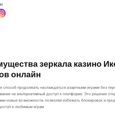
ΣΗ
ущества зеркала казино Ик
ов онлайн
е способ продолжать наслаждаться азартными играми без пере
мание на альтернативный доступ к платформе. Это решение от
ями новые возможности, позволяя избежать блокировок и пре
доступ к любимым играм.