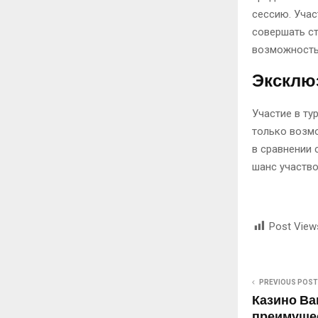
сессию. Учас
совершать ст
возможность 
Эксклю
Участие в ту
только возмо
в сравнении 
шанс участво
Post View
PREVIOUS POST
Казино Ва
преимуще