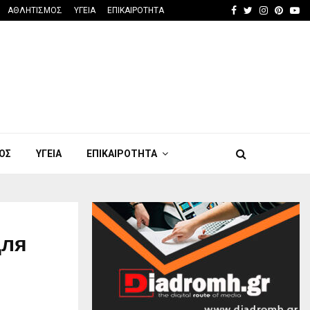
Facebook
Twitter
Instagra
Pinter
Yo
ΑΘΛΗΤΙΣΜΟΣ
ΥΓΕΙΑ
ΕΠΙΚΑΙΡΟΤΗΤΑ
ΟΣ
ΥΓΕΙΑ
ΕΠΙΚΑΙΡΟΤΗΤΑ
для