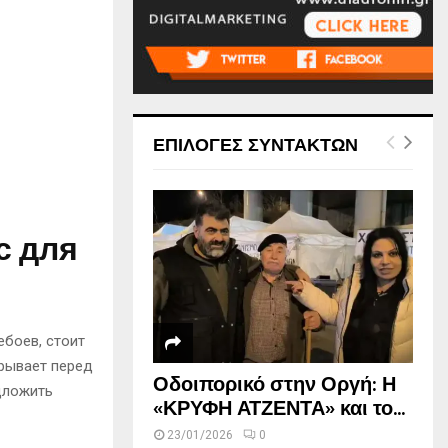
ΕΠΙΛΟΓΕΣ ΣΥΝΤΑΚΤΩΝ
с для
боев, стоит
крывает перед
Οδοιπορικό στην Οργή: Η
дложить
«ΚΡΥΦΗ ΑΤΖΕΝΤΑ» και το...
23/01/2026
0