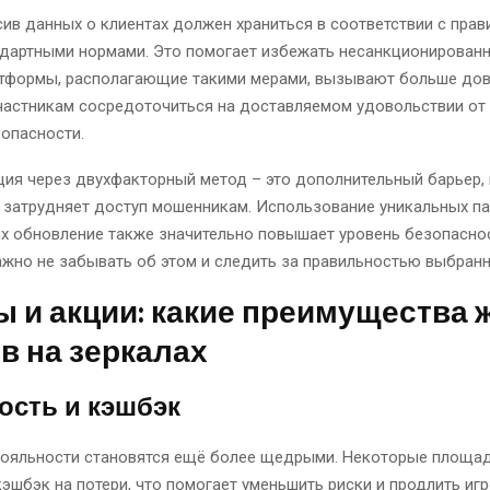
в данных о клиентах должен храниться в соответствии с прав
ндартными нормами. Это помогает избежать несанкционированн
латформы, располагающие такими мерами, вызывают больше дов
астникам сосредоточиться на доставляемом удовольствии от и
опасности.
ция через двухфакторный метод – это дополнительный барьер,
 затрудняет доступ мошенникам. Использование уникальных па
их обновление также значительно повышает уровень безопасно
ажно не забывать об этом и следить за правильностью выбранн
 и акции: какие преимущества 
в на зеркалах
ость и кэшбэк
ояльности становятся ещё более щедрыми. Некоторые площа
эшбэк на потери, что помогает уменьшить риски и продлить иг