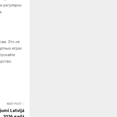
и регулярно
ть
сам. Это не
артных играх
пускайте
ерство.
NEXT POST
jumi Latvijā
2026 gadā