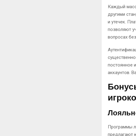
Каждый масси
другими ста
и утечек. П
позволяют уч
вопросах без
Аутентифика
существенно
постоянное 
аккаунтов. В
Бонусы
игроко
Лояльн
Программы л
предлагают к