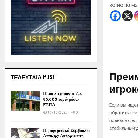
ΚΟΙΝΟΠΟΙΗ
Преим
ΤΕΛΕΥΤΑΙΑ POST
игрок
Ποιοι δικαιούνται έως
85.000 ευρώ μέσω
ΕΣΠΑ
Если вы ищет
обратить вни
10/10/2025
0
пользовател
стабильный 
Περιφερειακό Συμβούλιο
Αττικής: Απέρριψε τη