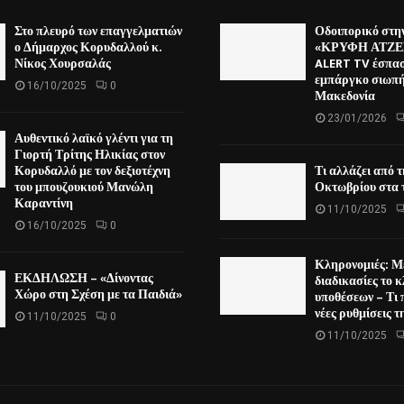
Στο πλευρό των επαγγελματιών
Οδοιπορικό στη
ο Δήμαρχος Κορυδαλλού κ.
«ΚΡΥΦΗ ΑΤΖΕΝ
Νίκος Χουρσαλάς
ALERT TV έσπασ
εμπάργκο σιωπή
16/10/2025
0
Μακεδονία
23/01/2026
Αυθεντικό λαϊκό γλέντι για τη
Γιορτή Τρίτης Ηλικίας στον
Κορυδαλλό με τον δεξιοτέχνη
Τι αλλάζει από 
του μπουζουκιού Μανώλη
Οκτωβρίου στα τ
Καραντίνη
11/10/2025
16/10/2025
0
Κληρονομιές: Μ
ΕΚΔΗΛΩΣΗ – «Δίνοντας
διαδικασίες το κ
Χώρο στη Σχέση με τα Παιδιά»
υποθέσεων – Τι 
νέες ρυθμίσεις 
11/10/2025
0
11/10/2025