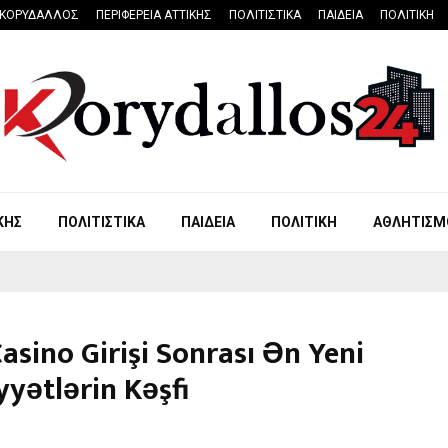
ΚΟΡΥΔΑΛΛΟΣ
ΠΕΡΙΦΕΡΕΙΑ ΑΤΤΙΚΗΣ
ΠΟΛΙΤΙΣΤΙΚΑ
ΠΑΙΔΕΙΑ
ΠΟΛΙΤΙΚΗ
ΚΗΣ
ΠΟΛΙΤΙΣΤΙΚΑ
ΠΑΙΔΕΙΑ
ΠΟΛΙΤΙΚΗ
ΑΘΛΗΤΙΣΜ
asino Girişi Sonrası Ən Yeni
yyətlərin Kəşfi