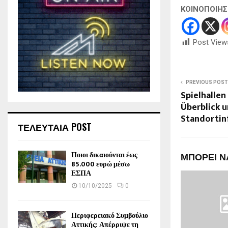
ΚΟΙΝΟΠΟΙΗ
Post View
PREVIOUS POST
Spielhallen
Überblick 
Standortin
ΤΕΛΕΥΤΑΙΑ POST
Ποιοι δικαιούνται έως
ΜΠΟΡΕΙ Ν
85.000 ευρώ μέσω
ΕΣΠΑ
10/10/2025
0
Περιφερειακό Συμβούλιο
Αττικής: Απέρριψε τη