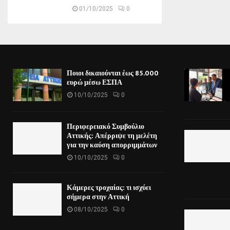
01/10/2025
0
Ποιοι δικαιούνται έως 85.000
ευρώ μέσω ΕΣΠΑ
10/10/2025
0
Περιφερειακό Συμβούλιο
Αττικής: Απέρριψε τη μελέτη
για την καύση απορριμμάτων
10/10/2025
0
Κάμερες τροχαίας: τι ισχύει
σήμερα στην Αττική
08/10/2025
0