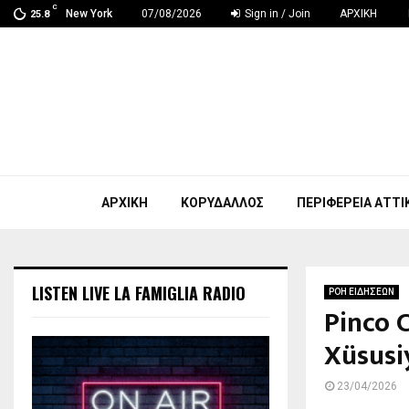
C
New York
07/08/2026
Sign in / Join
ΑΡΧΙΚΗ
25.8
ΑΡΧΙΚΗ
ΚΟΡΥΔΑΛΛΟΣ
ΠΕΡΙΦΕΡΕΙΑ ΑΤΤΙ
LISTEN LIVE LA FAMIGLIA RADIO
ΡΟΗ ΕΙΔΗΣΕΩΝ
Pinco C
Xüsusi
23/04/2026