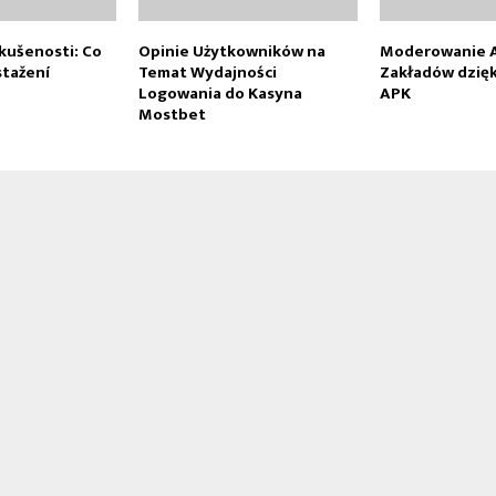
kušenosti: Co
Opinie Użytkowników na
Moderowanie 
stažení
Temat Wydajności
Zakładów dzię
Logowania do Kasyna
APK
Mostbet