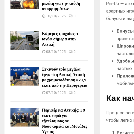
μελέτη για την καύση
Pin-Up — это
απορριμμάτων
азартных игр
10/10/2025
0
бонусы и ак
Бонусы
Κάμερες τροχαίας: τι
ισχύει σήμερα στην
приветс
Αττική
Широки
08/10/2025
0
настоль
Удобны
Ξεκινούν τρία μεγάλα
частью.
έργα στη Δυτική Αττική
Прилож
με χρηματοδότηση €23,9
мобильн
εκατ. από την Περιφέρεια
07/10/2025
0
Как на
Περιφέρεια Αττικής: 50
Процесс реги
εκατ. ευρώ για
εξοπλισμούς σε
чтобы легко 
Νοσοκομεία και Μονάδες
Υγείας
Регист