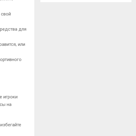
 свой
средства для
равится, или
портивного
е игроки
сы на
 избегайте