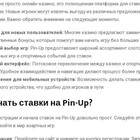
 не просто онлайн-казино, это полноценная платформа для ставо
ах. Новые игроки могут извлечь выгоду из различных предложе
ции. Важно обратить внимание на следующие моменты:
 для новых пользователей:
Многие казино предлагают заман
твенные бонусы, которые помогут вам начать игру без больших 
й выбор игр:
Pin-Up предоставляет широкий ассортимент слото
ных игр и спортивных событий для ставок.
й интерфейс:
Потоковое переключение между казино и спорт
 Удобное взаимодействие и навигация делают процесс более п
ение для мобильных устройств:
Возможность делать ставки
ого устройства, что удобно для игроков в пути.
чать ставки на Pin-Up?
страции и начала ставок на Pin-Up довольно прост. Следуйте э
войти в мир азартных игр:
рация:
Перейдите на сайт и нажмите на кнопку регистрации. Зап