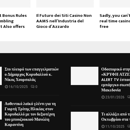
t Bonus Rules
Il Futuro dei Siti Casino Non
Sadly, you can’
ambling
AAMS nell’Industria del
real time casin
 Also offers
Gioco d’Azzardo
free
Στο πλευρό των επαγγελματιών
Οδοιπορικό στη
ο Δήμαρχος Κορυδαλλού κ.
«ΚΡΥΦΗ ΑΤΖΕΝ
Νίκος Χουρσαλάς
ALERT TV έσπασ
εμπάργκο σιωπή
16/10/2025
0
Μακεδονία
23/01/2026
Αυθεντικό λαϊκό γλέντι για τη
Γιορτή Τρίτης Ηλικίας στον
Κορυδαλλό με τον δεξιοτέχνη
Τι αλλάζει από 
του μπουζουκιού Μανώλη
Οκτωβρίου στα τ
Καραντίνη
11/10/2025