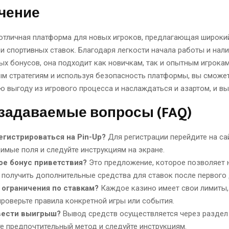
чение
 отличная платформа для новых игроков, предлагающая широки
 и спортивных ставок. Благодаря легкости начала работы и нал
х бонусов, она подходит как новичкам, так и опытным игрокам
м стратегиям и используя безопасность платформы, вы сможет
 выгоду из игрового процесса и наслаждаться и азартом, и в
 задаваемые вопросы (FAQ)
егистрироваться на Pin-Up?
Для регистрации перейдите на сай
имые поля и следуйте инструкциям на экране.
ое бонус приветствия?
Это предложение, которое позволяет
 получить дополнительные средства для ставок после первого 
 ограничения по ставкам?
Каждое казино имеет свои лимиты,
проверьте правила конкретной игры или события.
вести выигрыш?
Вывод средств осуществляется через раздел
е предпочтительный метод и следуйте инструкциям.