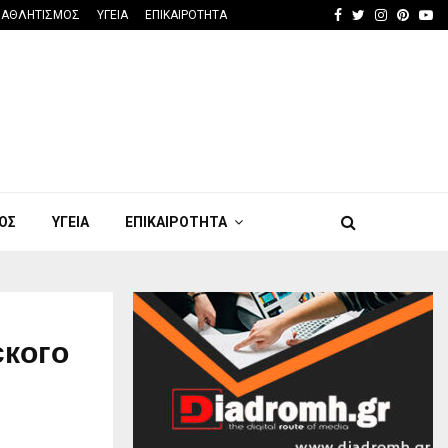
Facebook
Twitter
Instagra
Pinter
Yo
ΑΘΛΗΤΙΣΜΟΣ
ΥΓΕΙΑ
ΕΠΙΚΑΙΡΟΤΗΤΑ
ΟΣ
ΥΓΕΙΑ
ΕΠΙΚΑΙΡΟΤΗΤΑ
ского