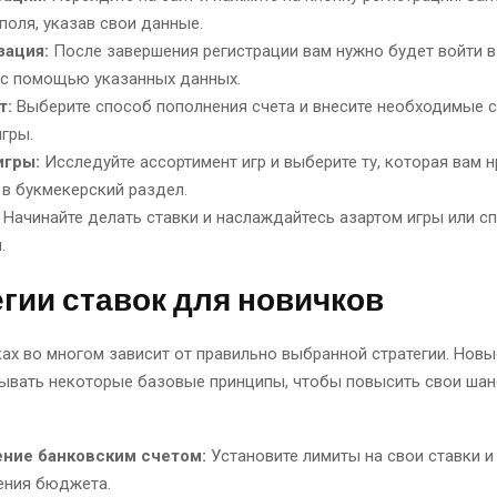
поля, указав свои данные.
зация:
После завершения регистрации вам нужно будет войти в
 с помощью указанных данных.
т:
Выберите способ пополнения счета и внесите необходимые 
игры.
игры:
Исследуйте ассортимент игр и выберите ту, которая вам н
 в букмекерский раздел.
Начинайте делать ставки и наслаждайтесь азартом игры или с
.
гии ставок для новичков
ках во многом зависит от правильно выбранной стратегии. Новы
ывать некоторые базовые принципы, чтобы повысить свои шан
ение банковским счетом:
Установите лимиты на свои ставки и
ения бюджета.