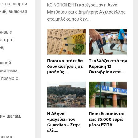
к на спорт и
ΚΟΙΝΟΠΟΙΗΣΗΤι κατέγραψαν η Άννα
ний, включая
Ματθαίου και ο Δημήτρης Αχιλαδέλλης
στα μπλόκα που δεν...
чивые
затрат.
в,
Ποιοι και πότε θα
Τι αλλάζει από την
ивной
δουν αυξήσεις σε
Κυριακή 12
риятным.
μισθούς...
Οκτωβρίου στα...
 прямо с
Η Αθήνα
Ποιοι δικαιούνται
тим шагам,
«μαγεύει» τον
έως 85.000 ευρώ
Guardian – Στην
μέσω ΕΣΠΑ
ελίτ...
олните