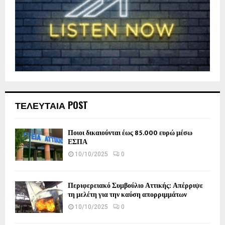
ΤΕΛΕΥΤΑΙΑ POST
Ποιοι δικαιούνται έως 85.000 ευρώ μέσω
ΕΣΠΑ
10/10/2025
0
Περιφερειακό Συμβούλιο Αττικής: Απέρριψε
τη μελέτη για την καύση απορριμμάτων
10/10/2025
0