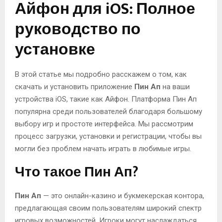
Айфон для iOS: Полное
руководство по
установке
В этой статье мы подробно расскажем о том, как
скачать и установить приложение
Пин Ап
на ваши
устройства iOS, такие как Айфон. Платформа Пин Ап
популярна среди пользователей благодаря большому
выбору игр и простоте интерфейса. Мы рассмотрим
процесс загрузки, установки и регистрации, чтобы вы
могли без проблем начать играть в любимые игры.
Что такое Пин Ап?
Пин Ап
— это онлайн-казино и букмекерская контора,
предлагающая своим пользователям широкий спектр
игровых возможностей. Игроки могут наслаждаться