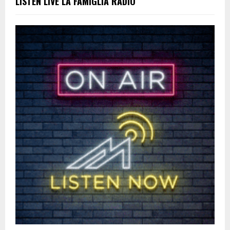
LISTEN LIVE LA FAMIGLIA RADIO