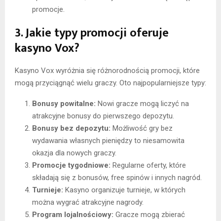
promocje.
3. Jakie typy promocji oferuje
kasyno Vox?
Kasyno Vox wyróżnia się różnorodnością promocji, które
mogą przyciągnąć wielu graczy. Oto najpopularniejsze typy:
Bonusy powitalne:
Nowi gracze mogą liczyć na
atrakcyjne bonusy do pierwszego depozytu.
Bonusy bez depozytu:
Możliwość gry bez
wydawania własnych pieniędzy to niesamowita
okazja dla nowych graczy.
Promocje tygodniowe:
Regularne oferty, które
składają się z bonusów, free spinów i innych nagród.
Turnieje:
Kasyno organizuje turnieje, w których
można wygrać atrakcyjne nagrody.
Program lojalnościowy:
Gracze mogą zbierać