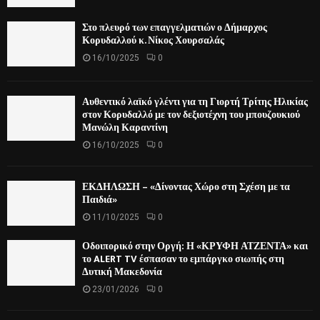
Στο πλευρό των επαγγελματιών ο Δήμαρχος
Κορυδαλλού κ. Νίκος Χουρσαλάς
16/10/2025
0
Αυθεντικό λαϊκό γλέντι για τη Γιορτή Τρίτης Ηλικίας
στον Κορυδαλλό με τον δεξιοτέχνη του μπουζουκιού
Μανώλη Καραντίνη
16/10/2025
0
ΕΚΔΗΛΩΣΗ – «Δίνοντας Χώρο στη Σχέση με τα
Παιδιά»
11/10/2025
0
Οδοιπορικό στην Οργή: Η «ΚΡΥΦΗ ΑΤΖΕΝΤΑ» και
το ALERT TV έσπασαν το εμπάργκο σιωπής στη
Δυτική Μακεδονία
23/01/2026
0