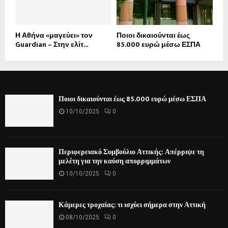
Η Αθήνα «μαγεύει» τον
Ποιοι δικαιούνται έως
Guardian – Στην ελίτ...
85.000 ευρώ μέσω ΕΣΠΑ
Ποιοι δικαιούνται έως 85.000 ευρώ μέσω ΕΣΠΑ
10/10/2025
0
Περιφερειακό Συμβούλιο Αττικής: Απέρριψε τη
μελέτη για την καύση απορριμμάτων
10/10/2025
0
Κάμερες τροχαίας: τι ισχύει σήμερα στην Αττική
08/10/2025
0