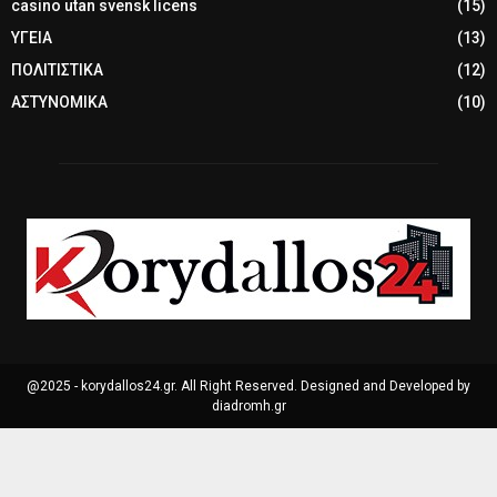
casino utan svensk licens
(15)
ΥΓΕΙΑ
(13)
ΠΟΛΙΤΙΣΤΙΚΑ
(12)
ΑΣΤΥΝΟΜΙΚΑ
(10)
@2025 - korydallos24.gr. All Right Reserved. Designed and Developed by
diadromh.gr