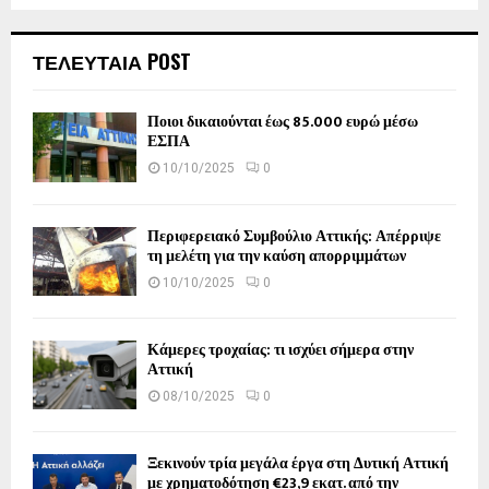
ΤΕΛΕΥΤΑΙΑ POST
Ποιοι δικαιούνται έως 85.000 ευρώ μέσω
ΕΣΠΑ
10/10/2025
0
Περιφερειακό Συμβούλιο Αττικής: Απέρριψε
τη μελέτη για την καύση απορριμμάτων
10/10/2025
0
Κάμερες τροχαίας: τι ισχύει σήμερα στην
Αττική
08/10/2025
0
Ξεκινούν τρία μεγάλα έργα στη Δυτική Αττική
με χρηματοδότηση €23,9 εκατ. από την