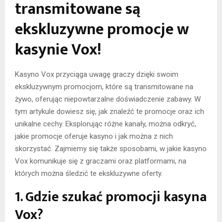
transmitowane są
ekskluzywne promocje w
kasynie Vox!
Kasyno Vox przyciąga uwagę graczy dzięki swoim
ekskluzywnym promocjom, które są transmitowane na
żywo, oferując niepowtarzalne doświadczenie zabawy. W
tym artykule dowiesz się, jak znaleźć te promocje oraz ich
unikalne cechy. Eksplorując różne kanały, można odkryć,
jakie promocje oferuje kasyno i jak można z nich
skorzystać. Zajmiemy się także sposobami, w jakie kasyno
Vox komunikuje się z graczami oraz platformami, na
których można śledzić te ekskluzywne oferty.
1. Gdzie szukać promocji kasyna
Vox?