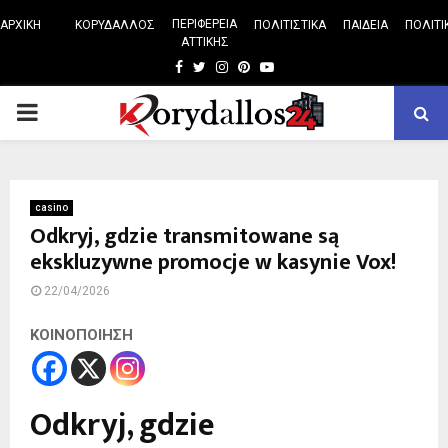
ΠΕΡΙΦΕΡΕΙΑ
ΑΡΧΙΚΗ
ΚΟΡΥΔΑΛΛΟΣ
ΠΟΛΙΤΙΣΤΙΚΑ
ΠΑΙΔΕΙΑ
ΠΟΛΙΤΙ
ΑΤΤΙΚΗΣ
Facebook
Twitter
Instagram
Pinterest
Youtube
PRIMARY
MENU
casino
Odkryj, gdzie transmitowane są
ekskluzywne promocje w kasynie Vox!
22/04/2026
ΚΟΙΝΟΠΟΙΗΣΗ
Odkryj, gdzie