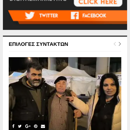
ΕΠΙΛΟΓΕΣ ΣΥΝΤΑΚΤΩΝ