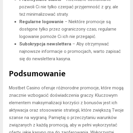
pozwoli Ci nie tylko czerpać przyjemność z gry, ale
też minimalizować straty.
Regularne logowanie
– Niektóre promocje są
dostępne tylko przez ograniczony czas; regularne
logowanie pomoże Ci ich nie przegapić.
Subskrypcja newslettera
– Aby otrzymywać
najnowsze informacje o promocjach, warto zapisać
się do newslettera kasyna.
Podsumowanie
Mostbet Casino oferuje różnorodne promocje, które mogą
znacznie wzbogacić doświadczenia graczy. Kluczowym
elementem maksymalizacji korzyści z bonusów jest ich
aktywacja oraz stosowanie strategii, które zwiększą Twoje
szanse na wygraną. Pamiętaj o przeczytaniu warunków
związanych z każdą promocją, aby w pełni wykorzystać
oferty, jakie kasyno ma do zaoferowania. Wykorzystaj