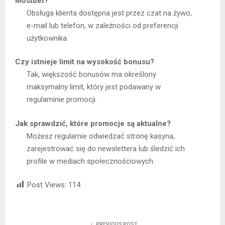
Mostbet?
Obsługa klienta dostępna jest przez czat na żywo,
e-mail lub telefon, w zależności od preferencji
użytkownika.
Czy istnieje limit na wysokość bonusu?
Tak, większość bonusów ma określony
maksymalny limit, który jest podawany w
regulaminie promocji.
Jak sprawdzić, które promocje są aktualne?
Możesz regularnie odwiedzać stronę kasyna,
zarejestrować się do newslettera lub śledzić ich
profile w mediach społecznościowych.
Post Views:
114
PREVIOUS POST