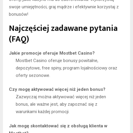
swoje umiejętności, graj mądrze i efektywnie korzystaj z
bonusów!
Najczęściej zadawane pytania
(FAQ)
Jakie promocje oferuje Mostbet Casino?
Mostbet Casino oferuje bonusy powitalne,
depozytowe, free spiny, program lojalnościowy oraz
oferty sezonowe.
Czy mogę aktywować więcej niż jeden bonus?
Zazwyczaj można aktywować więcej niż jeden
bonus, ale ważne jest, aby zapoznać się z
warunkami każdej promocji.
Jak mogę skontaktować się z obsługą klienta w