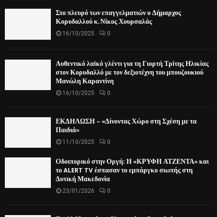
Στο πλευρό των επαγγελματιών ο Δήμαρχος
Κορυδαλλού κ. Νίκος Χουρσαλάς
16/10/2025
0
Αυθεντικό λαϊκό γλέντι για τη Γιορτή Τρίτης Ηλικίας
στον Κορυδαλλό με τον δεξιοτέχνη του μπουζουκιού
Μανώλη Καραντίνη
16/10/2025
0
ΕΚΔΗΛΩΣΗ – «Δίνοντας Χώρο στη Σχέση με τα
Παιδιά»
11/10/2025
0
Οδοιπορικό στην Οργή: Η «ΚΡΥΦΗ ΑΤΖΕΝΤΑ» και
το ALERT TV έσπασαν το εμπάργκο σιωπής στη
Δυτική Μακεδονία
23/01/2026
0