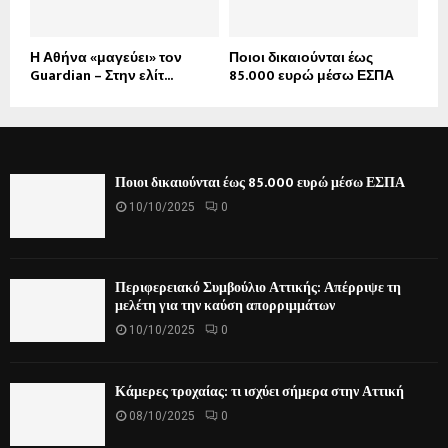
Η Αθήνα «μαγεύει» τον
Ποιοι δικαιούνται έως
Guardian – Στην ελίτ...
85.000 ευρώ μέσω ΕΣΠΑ
Ποιοι δικαιούνται έως 85.000 ευρώ μέσω ΕΣΠΑ
10/10/2025
0
Περιφερειακό Συμβούλιο Αττικής: Απέρριψε τη
μελέτη για την καύση απορριμμάτων
10/10/2025
0
Κάμερες τροχαίας: τι ισχύει σήμερα στην Αττική
08/10/2025
0