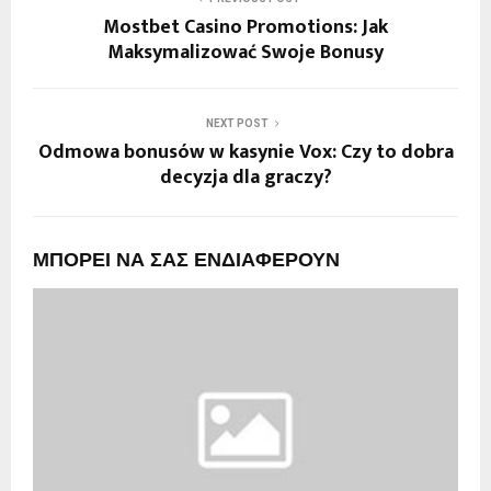
Mostbet Casino Promotions: Jak
Maksymalizować Swoje Bonusy
NEXT POST
Odmowa bonusów w kasynie Vox: Czy to dobra
decyzja dla graczy?
ΜΠΟΡΕΙ ΝΑ ΣΑΣ ΕΝΔΙΑΦΕΡΟΥΝ