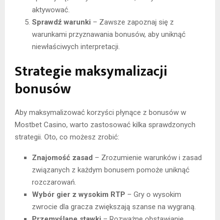
aktywować.
Sprawdź warunki
– Zawsze zapoznaj się z
warunkami przyznawania bonusów, aby uniknąć
niewłaściwych interpretacji.
Strategie maksymalizacji
bonusów
Aby maksymalizować korzyści płynące z bonusów w
Mostbet Casino, warto zastosować kilka sprawdzonych
strategii. Oto, co możesz zrobić:
Znajomość zasad
– Zrozumienie warunków i zasad
związanych z każdym bonusem pomoże uniknąć
rozczarowań.
Wybór gier z wysokim RTP
– Gry o wysokim
zwrocie dla gracza zwiększają szanse na wygraną.
Przemyślane stawki
– Rozważne obstawianie