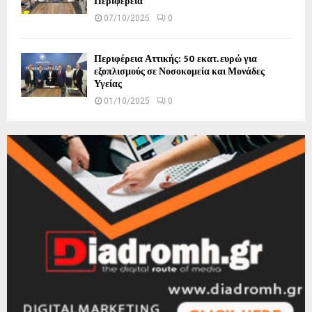
Περιφέρεια
07/10/2025
0
Περιφέρεια Αττικής: 50 εκατ. ευρώ για
εξοπλισμούς σε Νοσοκομεία και Μονάδες
Υγείας
01/10/2025
0