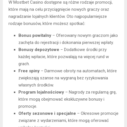
W Mostbet Casino dostępne są różne rodzaje promocji,
które mają na celu przyciągnięcie nowych graczy oraz
nagradzanie lojalnych klientów. Oto najpopularniejsze
rodzaje bonusów, które możesz spotkać:
Bonus powitalny
– Oferowany nowym graczom jako
zachęta do rejestracji i dokonania pierwszej wpłaty.
Bonusy depozytowe
– Dodatkowe środki przy
każdej wpłacie, które pozwalają na więcej rund w
grach.
Free spiny
– Darmowe obroty na automatach, które
zwiększają szanse na wygraną bez ryzykowania
własnych środków.
Program lojalnościowy
– Nagrody za regularną grę,
które mogą obejmować ekskluzywne bonusy i
promocje.
Oferty sezonowe i specjalne
– Okresowe promocje
związane z wydarzeniami, które mogą oferować