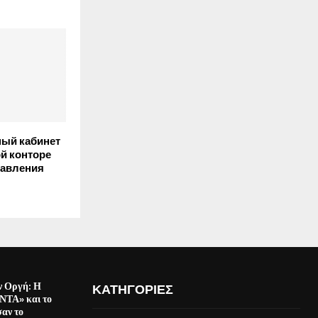
ый кабинет
й конторе
равления
ν Οργή: Η
ΚΑΤΗΓΟΡΙΕΣ
ΤΑ» και το
αν το