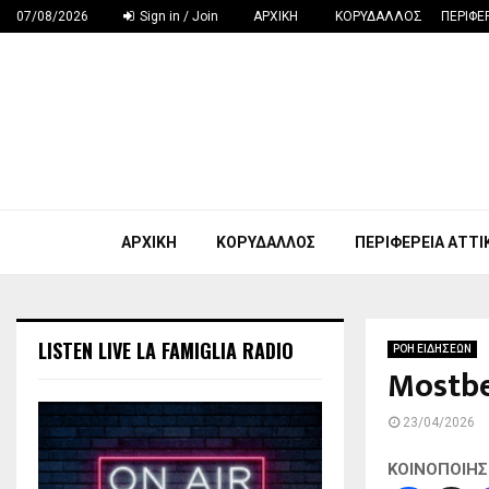
07/08/2026
Sign in / Join
ΑΡΧΙΚΗ
ΚΟΡΥΔΑΛΛΟΣ
ΠΕΡΙΦΕ
ΑΡΧΙΚΗ
ΚΟΡΥΔΑΛΛΟΣ
ΠΕΡΙΦΕΡΕΙΑ ΑΤΤΙ
LISTEN LIVE LA FAMIGLIA RADIO
ΡΟΗ ΕΙΔΗΣΕΩΝ
Mostbe
23/04/2026
ΚΟΙΝΟΠΟΙΗ