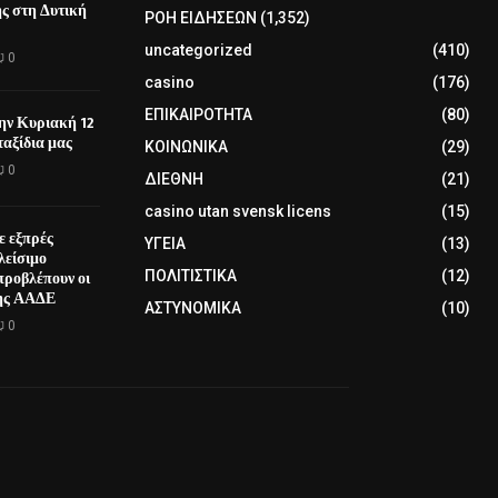
ς στη Δυτική
ΡΟΗ ΕΙΔΗΣΕΩΝ
(1,352)
uncategorized
(410)
0
casino
(176)
ΕΠΙΚΑΙΡΟΤΗΤΑ
(80)
την Κυριακή 12
αξίδια μας
ΚΟΙΝΩΝΙΚΑ
(29)
0
ΔΙΕΘΝΗ
(21)
casino utan svensk licens
(15)
ε εξπρές
ΥΓΕΙΑ
(13)
λείσιμο
προβλέπουν οι
ΠΟΛΙΤΙΣΤΙΚΑ
(12)
της ΑΑΔΕ
ΑΣΤΥΝΟΜΙΚΑ
(10)
0