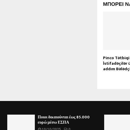
ΜΠΟΡΕΙ Ν
Pinco Tətbiqi
İstifadəçilər
addım Bələdç
Ποιοι δικαιούνται έως 85.000
ευρώ μέσω ΕΣΠΑ
10/10/2025
0