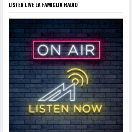
LISTEN LIVE LA FAMIGLIA RADIO