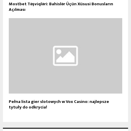
Mostbet Təşviqləri: Bahislər Üçün Xüsusi Bonusların
Açılması
Pełna lista gier slotowych w Vox Casino: najlepsze
tytuły do odkrycia!