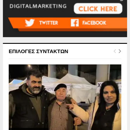
ΕΠΙΛΟΓΕΣ ΣΥΝΤΑΚΤΩΝ