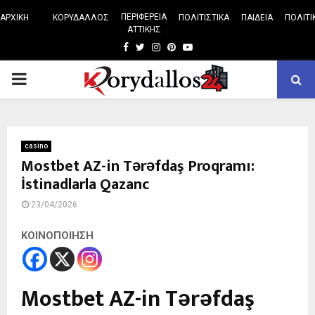
ΠΕΡΙΦΕΡΕΙΑ
ΑΡΧΙΚΗ
ΚΟΡΥΔΑΛΛΟΣ
ΠΟΛΙΤΙΣΤΙΚΑ
ΠΑΙΔΕΙΑ
ΠΟΛΙΤΙ
ΑΤΤΙΚΗΣ
Facebook
Twitter
Instagram
Pinterest
Youtube
PRIMARY
MENU
casino
Mostbet AZ-in Tərəfdaş Proqramı:
İstinadlarla Qazanc
23/04/2026
ΚΟΙΝΟΠΟΙΗΣΗ
Mostbet AZ-in Tərəfdaş