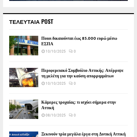
ΤΕΛΕΥΤΑΙΑ POST
Ποιοι δικαιούνται έως 85.000 ευρώ μέσω
ΕΣΠΑ
10/10/2025
0
Περιφερειακό Συμβούλιο Αττικής: Απέρριψε
τη μελέτη για την καύση απορριμμάτων
10/10/2025
0
Κάμερες τροχαίας: τι ισχύει σήμερα στην
Αττική
08/10/2025
0
Ξεκινούν τρία μεγάλα έργα στη Δυτική Αττική