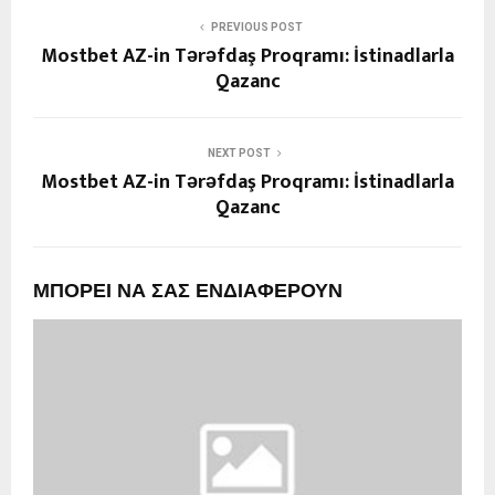
PREVIOUS POST
Mostbet AZ-in Tərəfdaş Proqramı: İstinadlarla
Qazanc
NEXT POST
Mostbet AZ-in Tərəfdaş Proqramı: İstinadlarla
Qazanc
ΜΠΟΡΕΙ ΝΑ ΣΑΣ ΕΝΔΙΑΦΕΡΟΥΝ