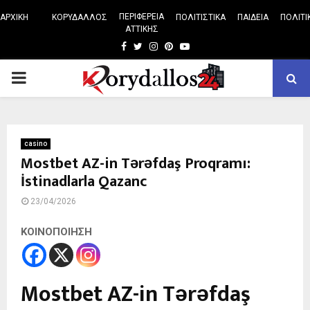
ΠΕΡΙΦΕΡΕΙΑ
ΑΡΧΙΚΗ
ΚΟΡΥΔΑΛΛΟΣ
ΠΟΛΙΤΙΣΤΙΚΑ
ΠΑΙΔΕΙΑ
ΠΟΛΙΤΙ
ΑΤΤΙΚΗΣ
Facebook
Twitter
Instagram
Pinterest
Youtube
PRIMARY
MENU
casino
Mostbet AZ-in Tərəfdaş Proqramı:
İstinadlarla Qazanc
23/04/2026
ΚΟΙΝΟΠΟΙΗΣΗ
Mostbet AZ-in Tərəfdaş