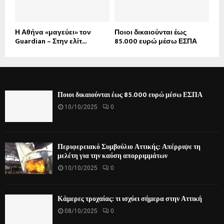
Η Αθήνα «μαγεύει» τον
Ποιοι δικαιούνται έως
Guardian – Στην ελίτ...
85.000 ευρώ μέσω ΕΣΠΑ
Ποιοι δικαιούνται έως 85.000 ευρώ μέσω ΕΣΠΑ
10/10/2025
0
Περιφερειακό Συμβούλιο Αττικής: Απέρριψε τη
μελέτη για την καύση απορριμμάτων
10/10/2025
0
Κάμερες τροχαίας: τι ισχύει σήμερα στην Αττική
08/10/2025
0