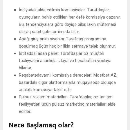
İndiyədək əldə edilmiş komissiyalar: Tərəfdaşlar,
oyunçuların bahis etdikləri hər dəfə komissiya qazanır.
Bu, tendensiyalara görə dəyişə bilər, lakin mütəmadi
olaraq sabit gəlir təmin edə bilər.
Aşağı giriş ankh siyahısı: Tərəfdaş proqramına
qoşulmaq üçün heç bir ilkin sərmayə tələb olunmur.
İstifadəsi asan panel: Tərəfdaşlar öz müştəri
fəaliyyətini asanlıqla izləyə və hesabatları yoxlaya
bilərlər.
Rəqabətədavamlı komissiya dərəcələri: Mostbet AZ,
bazardakı digər platformalarla müqayisədə olduqca
ədalətli komissiya təklif edir.
Pulsuz reklam materialları: Tərəfdaşlar, öz tanıtım
fəaliyyətləri üçün pulsuz marketinq materialları əldə
edirlər.
Necə Başlamaq olar?