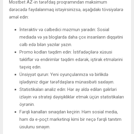
Mostbet AZ-in tərəfdaş proqramından maksimum
dərəcədə faydalanmaq istəyirsinizsə, aşağıdakı tövsiyələrə
əməl edin:
İnteraktiv və cəlbedici məzmun yaradın: Sosial
mediada və ya bloglarda daha çox insanların diqqətini
cəlb edə bilən yazılar yazın.
Promo kodları təqdim edin: İstifadəçilərə xüsusi
təkliflər və endirimlər təqdim edərək, iştirak etmələrini
təşviq edin.
Ünsiyyət qurun: Yeni oyunçularınıza və birlikdə
işlədiyiniz digər tərəfdaşlara münasibəti saxlayın.
Statistikaları analiz edin: Hər ay əldə edilən gəlirləri
izləyin və strateji dəyişikliklər etmək üçün statistikaları
öyrənin.
Fərqli kanalları sınaqdan keçirin: Həm sosial media,
həm də e-poçt marketinqi kimi bir neçə fərqli tanıtım
üsulunu sınayın.