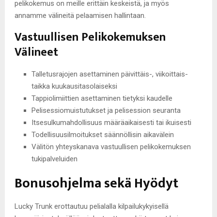
pelikokemus on meille erittäin keskeistä, ja myös
annamme välineitä pelaamisen hallintaan.
Vastuullisen Pelikokemuksen
Välineet
Talletusrajojen asettaminen päivittäis-, viikoittais-
taikka kuukausitasolaiseksi
Tappiolimiittien asettaminen tietyksi kaudelle
Pelisessiomuistutukset ja pelisession seuranta
Itsesulkumahdollisuus määräaikaisesti tai ikuisesti
Todellisuusilmoitukset säännöllisin aikavälein
Välitön yhteyskanava vastuullisen pelikokemuksen
tukipalveluiden
Bonusohjelma sekä Hyödyt
Lucky Trunk erottautuu pelialalla kilpailukykyisellä