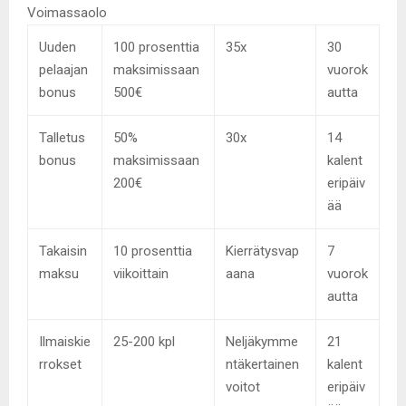
Voimassaolo
Uuden
100 prosenttia
35x
30
pelaajan
maksimissaan
vuorok
bonus
500€
autta
Talletus
50%
30x
14
bonus
maksimissaan
kalent
200€
eripäiv
ää
Takaisin
10 prosenttia
Kierrätysvap
7
maksu
viikoittain
aana
vuorok
autta
Ilmaiskie
25-200 kpl
Neljäkymme
21
rrokset
ntäkertainen
kalent
voitot
eripäiv