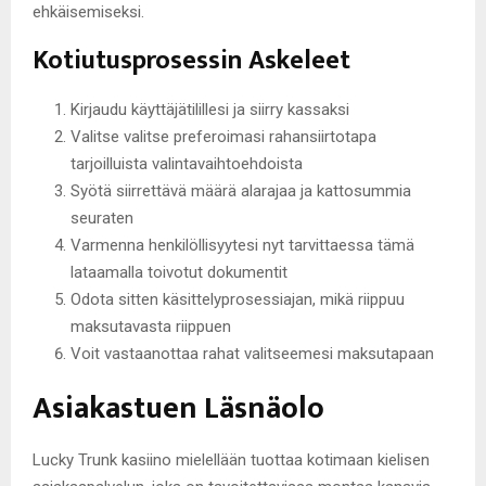
ehkäisemiseksi.
Kotiutusprosessin Askeleet
Kirjaudu käyttäjätilillesi ja siirry kassaksi
Valitse valitse preferoimasi rahansiirtotapa
tarjoilluista valintavaihtoehdoista
Syötä siirrettävä määrä alarajaa ja kattosummia
seuraten
Varmenna henkilöllisyytesi nyt tarvittaessa tämä
lataamalla toivotut dokumentit
Odota sitten käsittelyprosessiajan, mikä riippuu
maksutavasta riippuen
Voit vastaanottaa rahat valitseemesi maksutapaan
Asiakastuen Läsnäolo
Lucky Trunk kasiino mielellään tuottaa kotimaan kielisen