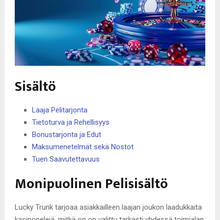
Sisältö
Laaja Pelitarjonta
Tietoturva ja Rehellisyys
Bonustarjonta ja Edut
Maksumenetelmät sekä Nostot
Tuen Saavutettavuus
Monipuolinen Pelisisältö
Lucky Trunk tarjoaa asiakkailleen laajan joukon laadukkaita
kasinopelejä, mitkä on on valittu tarkasti yhdessä toimialan