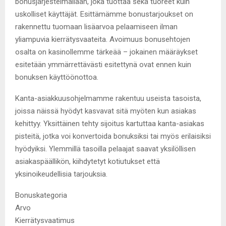
bonusjärjestelmällään, joka tuottaa sekä tuoreet kuin
uskolliset käyttäjät. Esittämämme bonustarjoukset on
rakennettu tuomaan lisäarvoa pelaamiseen ilman
yliampuvia kierrätysvaateita. Avoimuus bonusehtojen
osalta on kasinollemme tärkeää – jokainen määräykset
esitetään ymmärrettävästi esitettynä ovat ennen kuin
bonuksen käyttöönottoa.
Kanta-asiakkuusohjelmamme rakentuu useista tasoista,
joissa näissä hyödyt kasvavat sitä myöten kun asiakas
kehittyy. Yksittäinen tehty sijoitus kartuttaa kanta-asiakas
pisteitä, jotka voi konvertoida bonuksiksi tai myös erilaisiksi
hyödyiksi. Ylemmillä tasoilla pelaajat saavat yksilöllisen
asiakaspäällikön, kiihdytetyt kotiutukset että
yksinoikeudellisia tarjouksia.
Bonuskategoria
Arvo
Kierrätysvaatimus