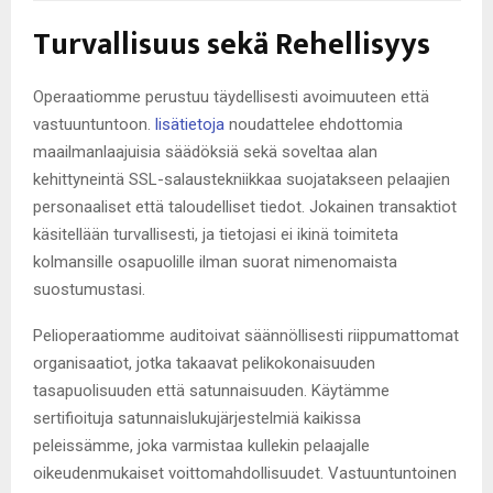
Turvallisuus sekä Rehellisyys
Operaatiomme perustuu täydellisesti avoimuuteen että
vastuuntuntoon.
lisätietoja
noudattelee ehdottomia
maailmanlaajuisia säädöksiä sekä soveltaa alan
kehittyneintä SSL-salaustekniikkaa suojatakseen pelaajien
personaaliset että taloudelliset tiedot. Jokainen transaktiot
käsitellään turvallisesti, ja tietojasi ei ikinä toimiteta
kolmansille osapuolille ilman suorat nimenomaista
suostumustasi.
Pelioperaatiomme auditoivat säännöllisesti riippumattomat
organisaatiot, jotka takaavat pelikokonaisuuden
tasapuolisuuden että satunnaisuuden. Käytämme
sertifioituja satunnaislukujärjestelmiä kaikissa
peleissämme, joka varmistaa kullekin pelaajalle
oikeudenmukaiset voittomahdollisuudet. Vastuuntuntoinen