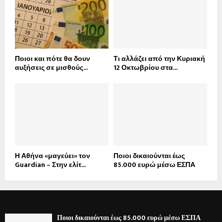
Ποιοι και πότε θα δουν
Τι αλλάζει από την Κυριακή
αυξήσεις σε μισθούς...
12 Οκτωβρίου στα...
Η Αθήνα «μαγεύει» τον
Ποιοι δικαιούνται έως
Guardian – Στην ελίτ...
85.000 ευρώ μέσω ΕΣΠΑ
Ποιοι δικαιούνται έως 85.000 ευρώ μέσω ΕΣΠΑ