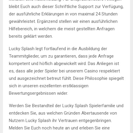
bleibt Euch auch dieser Schriftliche Support zur Verfügung,
der ausführliche Erklärungen in von maximal 24 Stunden
gewährleistet. Ergänzend stellen wir einen ausführlichen
Hilfebereich, in welchem die meist gestellten Anfragen
bereits geklärt werden.
Lucky Splash legt fortlaufend in die Ausbildung der
Teammitglieder, um zu garantieren, dass jede Anfrage
kompetent und höflich abgewickelt wird. Das Anliegen ist
es, dass alle jeder Spieler bei unserem Casino respektiert
und ausgezeichnet betreut fühlt. Diese Philosophie spiegelt
sich in unseren exzellenten erstklassigen
Bewertungsergebnissen wider.
Werden Sie Bestandteil der Lucky Splash Spielerfamilie und
entdecken Sie, aus welchen Gründen Abertausende von
Nutzern Lucky Splash ihr Vertrauen entgegenbringen.
Melden Sie Euch noch heute an und erleben Sie eine