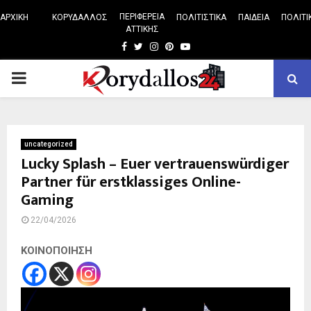
ΠΕΡΙΦΕΡΕΙΑ
ΑΡΧΙΚΗ
ΚΟΡΥΔΑΛΛΟΣ
ΠΟΛΙΤΙΣΤΙΚΑ
ΠΑΙΔΕΙΑ
ΠΟΛΙΤΙ
ΑΤΤΙΚΗΣ
Facebook
Twitter
Instagram
Pinterest
Youtube
PRIMARY
MENU
uncategorized
Lucky Splash – Euer vertrauenswürdiger
Partner für erstklassiges Online-
Gaming
22/04/2026
ΚΟΙΝΟΠΟΙΗΣΗ