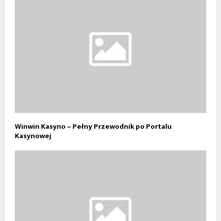
Winwin Kasyno – Pełny Przewodnik po Portalu
Kasynowej