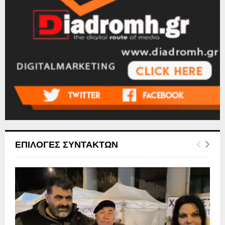
ΕΠΙΛΟΓΕΣ ΣΥΝΤΑΚΤΩΝ