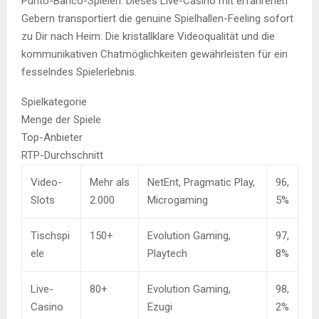
Punto-Banco-Spielen. Dieses Live-Casino mit erfahrenen
Gebern transportiert die genuine Spielhallen-Feeling sofort
zu Dir nach Heim. Die kristallklare Videoqualität und die
kommunikativen Chatmöglichkeiten gewährleisten für ein
fesselndes Spielerlebnis.
Spielkategorie
Menge der Spiele
Top-Anbieter
RTP-Durchschnitt
Video-
Mehr als
NetEnt, Pragmatic Play,
96,
Slots
2.000
Microgaming
5%
Tischspi
150+
Evolution Gaming,
97,
ele
Playtech
8%
Live-
80+
Evolution Gaming,
98,
Casino
Ezugi
2%