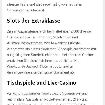
strenge Tests und wird regelmäßig von neutralen
Organisationen überprüft.
Slots der Extraklasse
Dieser Automatenbereich beinhaltet über 2.000 diverse
Games mit diversen Themen, Volatilitäten und
Auszahlungssystemen. Von bewährten Früchte-
Automaten bis hin zu modernen Videospielautomaten mit
ausgeklügelten Sonderfunktionen – bei unserem Casino
entdecken Sie sicherlich Ihren persönlichen Hit.
Wachsende Jackpot-Slots mit potenziellen
Riesengewinnen runden unser Sortiment ab.
Tischspiele und Live-Casino
Für Fans traditioneller Tischspiele offerieren wir eine
reichhaltige Auswahl an Roulettevarianten, 21er- und