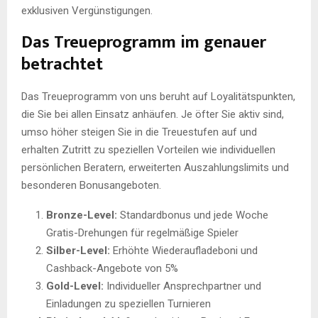
exklusiven Vergünstigungen.
Das Treueprogramm im genauer
betrachtet
Das Treueprogramm von uns beruht auf Loyalitätspunkten,
die Sie bei allen Einsatz anhäufen. Je öfter Sie aktiv sind,
umso höher steigen Sie in die Treuestufen auf und
erhalten Zutritt zu speziellen Vorteilen wie individuellen
persönlichen Beratern, erweiterten Auszahlungslimits und
besonderen Bonusangeboten.
Bronze-Level:
Standardbonus und jede Woche
Gratis-Drehungen für regelmäßige Spieler
Silber-Level:
Erhöhte Wiederaufladeboni und
Cashback-Angebote von 5%
Gold-Level:
Individueller Ansprechpartner und
Einladungen zu speziellen Turnieren