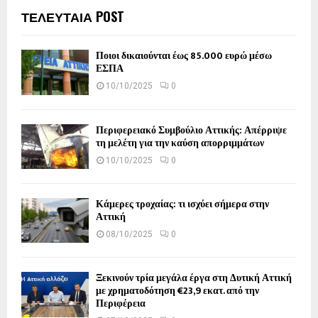
ΤΕΛΕΥΤΑΙΑ POST
Ποιοι δικαιούνται έως 85.000 ευρώ μέσω
ΕΣΠΑ
10/10/2025
0
Περιφερειακό Συμβούλιο Αττικής: Απέρριψε
τη μελέτη για την καύση απορριμμάτων
10/10/2025
0
Κάμερες τροχαίας: τι ισχύει σήμερα στην
Αττική
08/10/2025
0
Ξεκινούν τρία μεγάλα έργα στη Δυτική Αττική
με χρηματοδότηση €23,9 εκατ. από την
Περιφέρεια