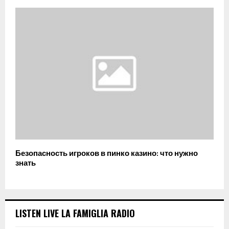
Безопасность игроков в пинко казино: что нужно
знать
LISTEN LIVE LA FAMIGLIA RADIO