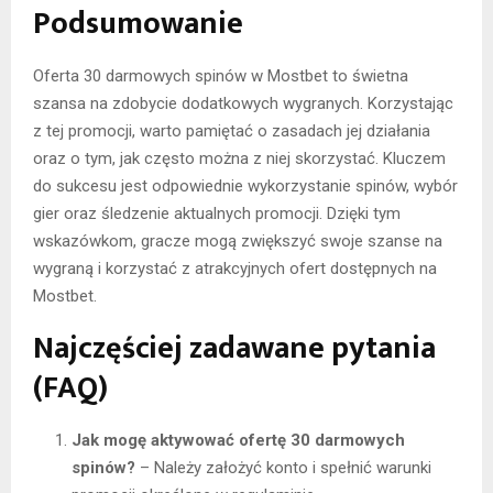
Podsumowanie
Oferta 30 darmowych spinów w Mostbet to świetna
szansa na zdobycie dodatkowych wygranych. Korzystając
z tej promocji, warto pamiętać o zasadach jej działania
oraz o tym, jak często można z niej skorzystać. Kluczem
do sukcesu jest odpowiednie wykorzystanie spinów, wybór
gier oraz śledzenie aktualnych promocji. Dzięki tym
wskazówkom, gracze mogą zwiększyć swoje szanse na
wygraną i korzystać z atrakcyjnych ofert dostępnych na
Mostbet.
Najczęściej zadawane pytania
(FAQ)
Jak mogę aktywować ofertę 30 darmowych
spinów?
– Należy założyć konto i spełnić warunki