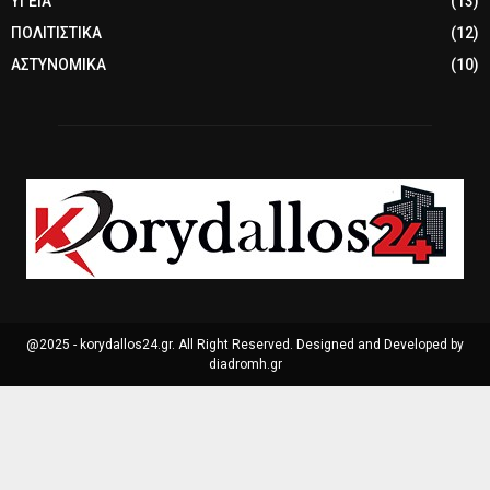
ΥΓΕΙΑ
(13)
ΠΟΛΙΤΙΣΤΙΚΑ
(12)
ΑΣΤΥΝΟΜΙΚΑ
(10)
@2025 - korydallos24.gr. All Right Reserved. Designed and Developed by
diadromh.gr