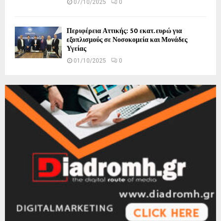
07/10/2025
0
Περιφέρεια Αττικής: 50 εκατ. ευρώ για
εξοπλισμούς σε Νοσοκομεία και Μονάδες
Υγείας
01/10/2025
0