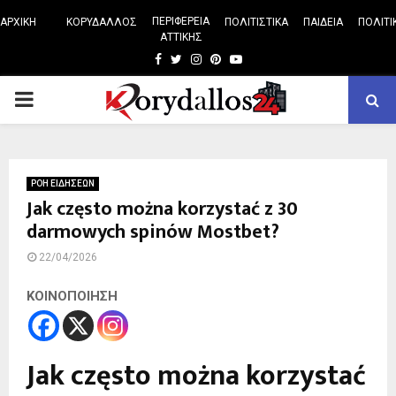
ΠΕΡΙΦΕΡΕΙΑ
ΑΡΧΙΚΗ
ΚΟΡΥΔΑΛΛΟΣ
ΠΟΛΙΤΙΣΤΙΚΑ
ΠΑΙΔΕΙΑ
ΠΟΛΙΤΙ
ΑΤΤΙΚΗΣ
Facebook
Twitter
Instagram
Pinterest
Youtube
PRIMARY
MENU
ΡΟΗ ΕΙΔΗΣΕΩΝ
Jak często można korzystać z 30
darmowych spinów Mostbet?
22/04/2026
ΚΟΙΝΟΠΟΙΗΣΗ
Jak często można korzystać