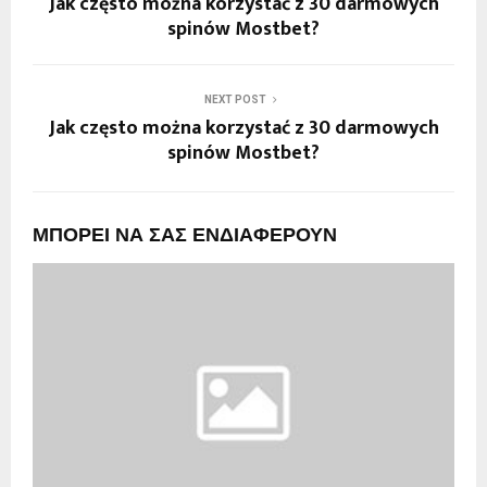
Jak często można korzystać z 30 darmowych
spinów Mostbet?
NEXT POST
Jak często można korzystać z 30 darmowych
spinów Mostbet?
ΜΠΟΡΕΙ ΝΑ ΣΑΣ ΕΝΔΙΑΦΕΡΟΥΝ