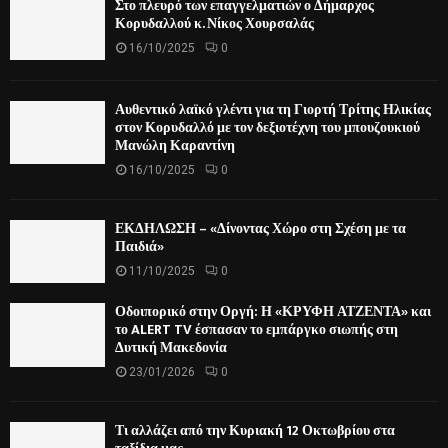
Στο πλευρό των επαγγελματιών ο Δήμαρχος
Κορυδαλλού κ. Νίκος Χουρσαλάς
16/10/2025
0
Αυθεντικό λαϊκό γλέντι για τη Γιορτή Τρίτης Ηλικίας
στον Κορυδαλλό με τον δεξιοτέχνη του μπουζουκιού
Μανώλη Καραντίνη
16/10/2025
0
ΕΚΔΗΛΩΣΗ – «Δίνοντας Χώρο στη Σχέση με τα
Παιδιά»
11/10/2025
0
Οδοιπορικό στην Οργή: Η «ΚΡΥΦΗ ΑΤΖΕΝΤΑ» και
το ALERT TV έσπασαν το εμπάργκο σιωπής στη
Δυτική Μακεδονία
23/01/2026
0
Τι αλλάζει από την Κυριακή 12 Οκτωβρίου στα