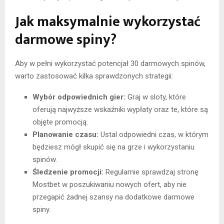
Jak maksymalnie wykorzystać
darmowe spiny?
Aby w pełni wykorzystać potencjał 30 darmowych spinów,
warto zastosować kilka sprawdzonych strategii:
Wybór odpowiednich gier:
Graj w sloty, które
oferują najwyższe wskaźniki wypłaty oraz te, które są
objęte promocją.
Planowanie czasu:
Ustal odpowiedni czas, w którym
będziesz mógł skupić się na grze i wykorzystaniu
spinów.
Śledzenie promocji:
Regularnie sprawdzaj stronę
Mostbet w poszukiwaniu nowych ofert, aby nie
przegapić żadnej szansy na dodatkowe darmowe
spiny.