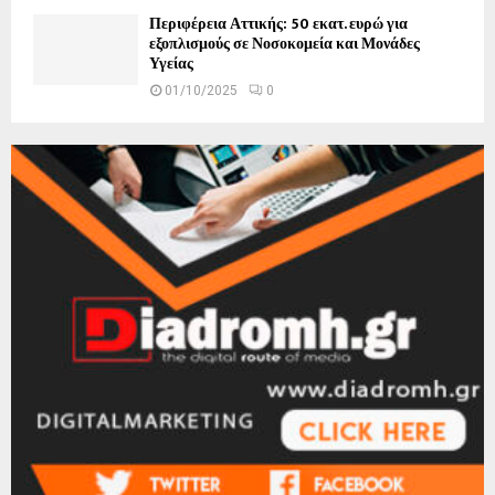
Περιφέρεια Αττικής: 50 εκατ. ευρώ για
εξοπλισμούς σε Νοσοκομεία και Μονάδες
Υγείας
01/10/2025
0