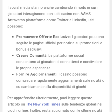
I social media stanno anche cambiando il modo in cui i
giocatori interagiscono con i siti casino non AAMS.
Attraverso piattaforme come Twitter e LinkedIn, i siti
possono:
Promuovere Offerte Esclusive:
I giocatori possono
seguire le pagine ufficiali per notizie su promozioni e
bonus esclusivi.
Creare Comunità:
Le piattaforme social
consentono ai giocatori di connettersi e condividere
le proprie esperienze.
Fornire Aggiornamenti:
I casinò possono
comunicare rapidamente aggiornamenti sulle novità o
su cambiamenti nella disponibilità di giochi.
Per approfondire ulteriormente, puoi leggere questo
articolo su
The New York Times
sulle tendenze globali nei
giochi online. Inoltre, resta aggiornato con le ultime novità