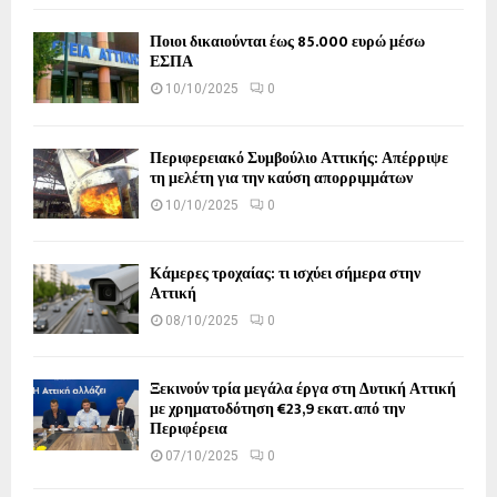
Ποιοι δικαιούνται έως 85.000 ευρώ μέσω
ΕΣΠΑ
10/10/2025
0
Περιφερειακό Συμβούλιο Αττικής: Απέρριψε
τη μελέτη για την καύση απορριμμάτων
10/10/2025
0
Κάμερες τροχαίας: τι ισχύει σήμερα στην
Αττική
08/10/2025
0
Ξεκινούν τρία μεγάλα έργα στη Δυτική Αττική
με χρηματοδότηση €23,9 εκατ. από την
Περιφέρεια
07/10/2025
0