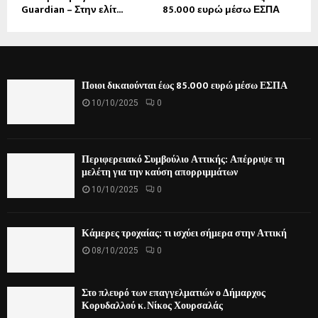
Guardian – Στην ελίτ...
85.000 ευρώ μέσω ΕΣΠΑ
Ποιοι δικαιούνται έως 85.000 ευρώ μέσω ΕΣΠΑ
10/10/2025
0
Περιφερειακό Συμβούλιο Αττικής: Απέρριψε τη
μελέτη για την καύση απορριμμάτων
10/10/2025
0
Κάμερες τροχαίας: τι ισχύει σήμερα στην Αττική
08/10/2025
0
Στο πλευρό των επαγγελματιών ο Δήμαρχος
Κορυδαλλού κ. Νίκος Χουρσαλάς