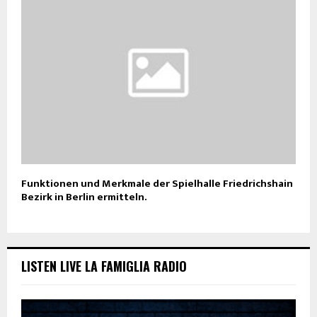
Funktionen und Merkmale der Spielhalle Friedrichshain
Bezirk in Berlin ermitteln.
LISTEN LIVE LA FAMIGLIA RADIO