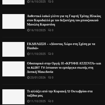
16/10/2025
0
Αυθεντικό λαϊκό γλέντι για τη Γιορτή Τρίτης Ηλικίας
στον Κορυδαλλό με τον δεξιοτέχνη του μπουζουκιού
Μανώλη Καραντίνη
16/10/2025
0
ΕΚΔΗΛΩΣΗ – «Δίνοντας Χώρο στη Σχέση με τα
Παιδιά»
11/10/2025
0
Οδοιπορικό στην Οργή: Η «ΚΡΥΦΗ ΑΤΖΕΝΤΑ» και
το ALERT TV έσπασαν το εμπάργκο σιωπής στη
Δυτική Μακεδονία
23/01/2026
0
Τι αλλάζει από την Κυριακή 12 Οκτωβρίου στα
ταξίδια μας
11/10/2025
0