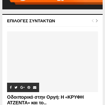
ΕΠΙΛΟΓΕΣ ΣΥΝΤΑΚΤΩΝ
Οδοιπορικό στην Οργή: Η «ΚΡΥΦΗ
ΑΤΖΕΝΤΑ» και το...