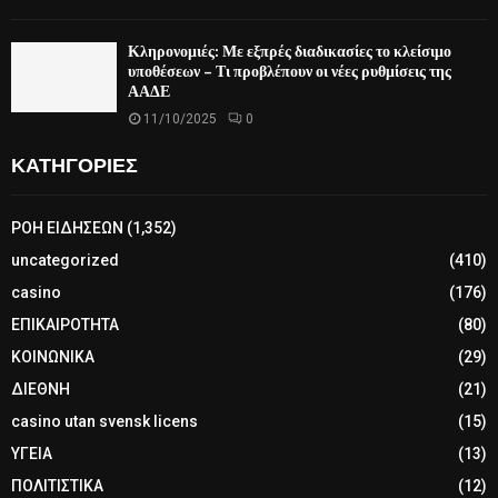
Κληρονομιές: Με εξπρές διαδικασίες το κλείσιμο
υποθέσεων – Τι προβλέπουν οι νέες ρυθμίσεις της
ΑΑΔΕ
11/10/2025
0
ΚΑΤΗΓΟΡΙΕΣ
ΡΟΗ ΕΙΔΗΣΕΩΝ
(1,352)
uncategorized
(410)
casino
(176)
ΕΠΙΚΑΙΡΟΤΗΤΑ
(80)
ΚΟΙΝΩΝΙΚΑ
(29)
ΔΙΕΘΝΗ
(21)
casino utan svensk licens
(15)
ΥΓΕΙΑ
(13)
ΠΟΛΙΤΙΣΤΙΚΑ
(12)