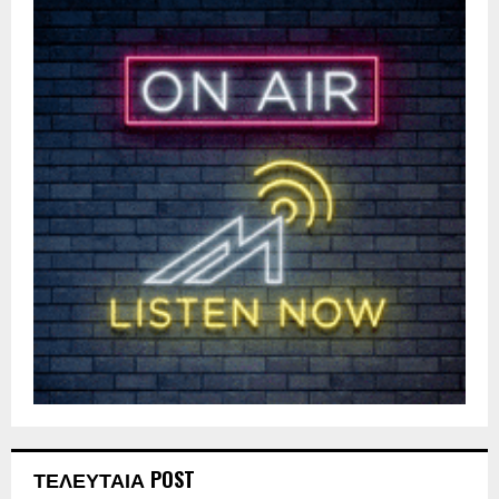
ΤΕΛΕΥΤΑΙΑ POST