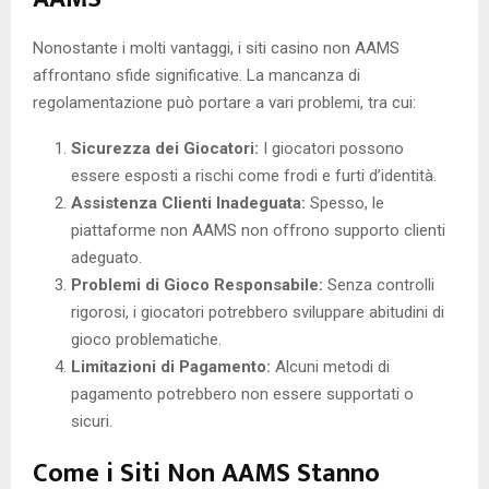
Nonostante i molti vantaggi, i siti casino non AAMS
affrontano sfide significative. La mancanza di
regolamentazione può portare a vari problemi, tra cui:
Sicurezza dei Giocatori:
I giocatori possono
essere esposti a rischi come frodi e furti d’identità.
Assistenza Clienti Inadeguata:
Spesso, le
piattaforme non AAMS non offrono supporto clienti
adeguato.
Problemi di Gioco Responsabile:
Senza controlli
rigorosi, i giocatori potrebbero sviluppare abitudini di
gioco problematiche.
Limitazioni di Pagamento:
Alcuni metodi di
pagamento potrebbero non essere supportati o
sicuri.
Come i Siti Non AAMS Stanno