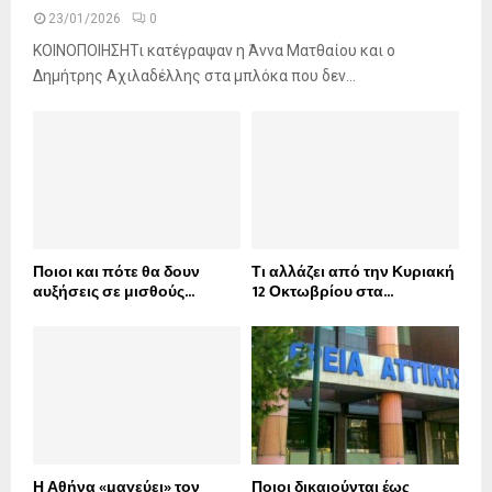
23/01/2026
0
ΚΟΙΝΟΠΟΙΗΣΗΤι κατέγραψαν η Άννα Ματθαίου και ο
Δημήτρης Αχιλαδέλλης στα μπλόκα που δεν...
Ποιοι και πότε θα δουν
Τι αλλάζει από την Κυριακή
αυξήσεις σε μισθούς...
12 Οκτωβρίου στα...
Η Αθήνα «μαγεύει» τον
Ποιοι δικαιούνται έως