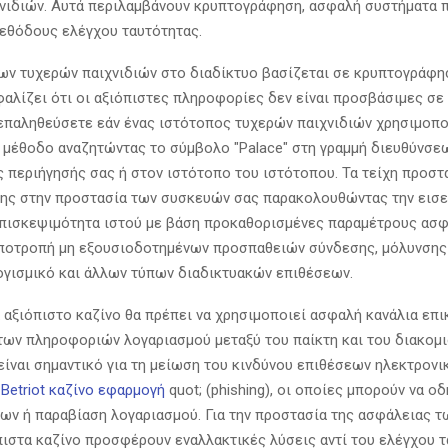
νιδιών. Αυτά περιλαμβάνουν κρυπτογράφηση, ασφαλή συστήματα 
εθόδους ελέγχου ταυτότητας.
ων τυχερών παιχνιδιών στο διαδίκτυο βασίζεται σε κρυπτογράφη
φαλίζει ότι οι αξιόπιστες πληροφορίες δεν είναι προσβάσιμες σε 
επαληθεύσετε εάν ένας ιστότοπος τυχερών παιχνιδιών χρησιμοποι
 μέθοδο αναζητώντας το σύμβολο "Palace" στη γραμμή διευθύνσε
 περιήγησής σας ή στον ιστότοπο του ιστότοπου. Τα τείχη προστ
ης στην προστασία των συσκευών σας παρακολουθώντας την εισε
πισκεψιμότητα ιστού με βάση προκαθορισμένες παραμέτρους ασφ
ποτροπή μη εξουσιοδοτημένων προσπαθειών σύνδεσης, μόλυνσης
γισμικό και άλλων τύπων διαδικτυακών επιθέσεων.
α αξιόπιστο καζίνο θα πρέπει να χρησιμοποιεί ασφαλή κανάλια επι
των πληροφοριών λογαριασμού μεταξύ του παίκτη και του διακομι
 είναι σημαντικό για τη μείωση του κινδύνου επιθέσεων ηλεκτρονι
&
Betriot καζίνο εφαρμογή
quot; (phishing), οι οποίες μπορούν να ο
ων ή παραβίαση λογαριασμού. Για την προστασία της ασφάλειας 
όπιστα καζίνο προσφέρουν εναλλακτικές λύσεις αντί του ελέγχου 