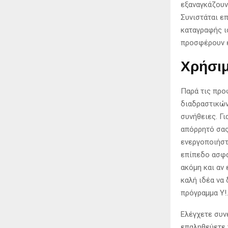
εξαναγκάζουν
Συνιστάται ε
καταγραφής ι
προσφέρουν ε
Χρήσιμ
Παρά τις προ
διαδραστικών
συνήθειες. Γ
απόρρητό σας
ενεργοποιήστ
επίπεδο ασφά
ακόμη και αν
καλή ιδέα να
πρόγραμμα Y!.
Ελέγχετε συν
επαληθεύετε 