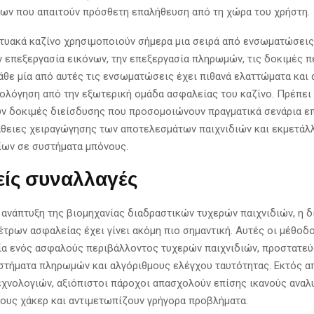
ων που απαιτούν πρόσθετη επαλήθευση από τη χώρα του χρήστη.
τυακά καζίνο χρησιμοποιούν σήμερα μια σειρά από ενσωματώσεις
ην επεξεργασία εικόνων, την επεξεργασία πληρωμών, τις δοκιμές π
Κάθε μία από αυτές τις ενσωματώσεις έχει πιθανά ελαττώματα και 
ιολόγηση από την εξωτερική ομάδα ασφαλείας του καζίνο. Πρέπει
 δοκιμές διείσδυσης που προσομοιώνουν πραγματικά σενάρια επ
ειες χειραγώγησης των αποτελεσμάτων παιχνιδιών και εκμετάλ
ων σε συστήματα μπόνους.
ίς συναλλαγές
 ανάπτυξη της βιομηχανίας διαδραστικών τυχερών παιχνιδιών, η 
έτρων ασφαλείας έχει γίνει ακόμη πιο σημαντική. Αυτές οι μέθοδ
ία ενός ασφαλούς περιβάλλοντος τυχερών παιχνιδιών, προστατε
στήματα πληρωμών και αλγόριθμους ελέγχου ταυτότητας. Εκτός α
χνολογιών, αξιόπιστοι πάροχοι απασχολούν επίσης ικανούς αναλ
ους χάκερ και αντιμετωπίζουν γρήγορα προβλήματα.