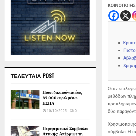
ΚΟΙΝΟΠΟΙΗ
Κρυπτ
Πιστο
Αβλαβ
Χρήσι
ΤΕΛΕΥΤΑΙΑ POST
Όταν επιλέγε
Ποιοι δικαιούνται έως
μεθόδων πληρ
85.000 ευρώ μέσω
ΕΣΠΑ
προπληρωμένε
10/10/2025
0
δύο παραγόντ
Χρησιμοποιήσ
Περιφερειακό Συμβούλιο
σύμβολα.
Η ι
Αττικής: Απέρριψε τη