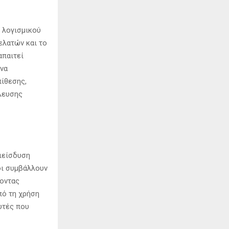
 λογισμικού
ελατών και το
απαιτεί
 να
ίθεσης,
λευσης
διείσδυση
οι συμβάλλουν
ύοντας
πό τη χρήση
υτές που