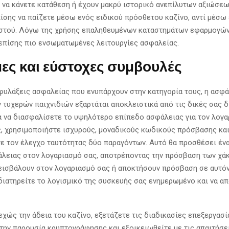
 να κάνετε κατάθεση ή έχουν μακρύ ιστορικό ανεπίλυτων αξιώσε
πίσης να παίζετε μέσω ενός ειδικού πρόσθετου καζίνο, αντί μέσω
στού. Λόγω της χρήσης επαληθευμένων καταστημάτων εφαρμογών
πίσης πιο ενσωματωμένες λειτουργίες ασφαλείας.
ες και εύστοχες συμβουλές
φυλάξεις ασφαλείας που ενυπάρχουν στην κατηγορία τους, η ασφά
 τυχερών παιχνιδιών εξαρτάται αποκλειστικά από τις δικές σας 
ια να διασφαλίσετε το υψηλότερο επίπεδο ασφάλειας για τον λογα
, χρησιμοποιήστε ισχυρούς, μοναδικούς κωδικούς πρόσβασης κα
ε τον έλεγχο ταυτότητας δύο παραγόντων. Αυτό θα προσθέσει έν
λειας στον λογαριασμό σας, αποτρέποντας την πρόσβαση των χάκ
 εισβάλουν στον λογαριασμό σας ή αποκτήσουν πρόσβαση σε αυτόν.
 διατηρείτε το λογισμικό της συσκευής σας ενημερωμένο και να α
εχώς την άδεια του καζίνο, εξετάζετε τις διαδικασίες επεξεργασ
την παρουσία κρυπτογράφησης και εξοικειωθείτε με τις απαιτήσε