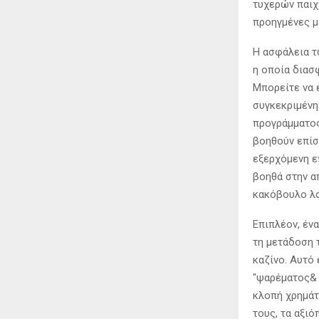
τυχερών παιχ
προηγμένες μ
Η ασφάλεια τ
η οποία διασ
Μπορείτε να 
συγκεκριμένη
προγράμματος
βοηθούν επίσ
εξερχόμενη ε
βοηθά στην α
κακόβουλο λο
Επιπλέον, έν
τη μετάδοση 
καζίνο. Αυτό
"ψαρέματος
κλοπή χρημάτ
τους, τα αξι