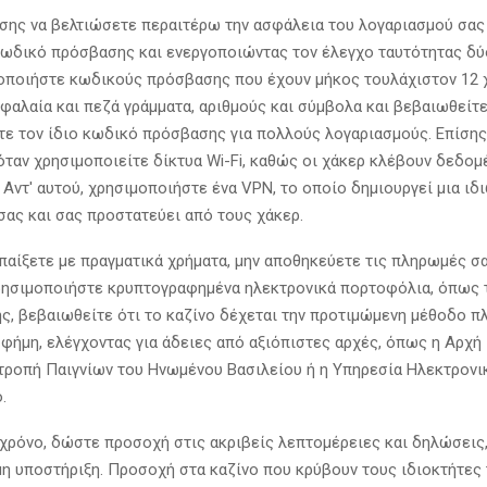
σης να βελτιώσετε περαιτέρω την ασφάλεια του λογαριασμού σας
κωδικό πρόσβασης και ενεργοποιώντας τον έλεγχο ταυτότητας δ
μοποιήστε κωδικούς πρόσβασης που έχουν μήκος τουλάχιστον 12 
φαλαία και πεζά γράμματα, αριθμούς και σύμβολα και βεβαιωθείτε
τε τον ίδιο κωδικό πρόσβασης για πολλούς λογαριασμούς. Επίσης,
όταν χρησιμοποιείτε δίκτυα Wi-Fi, καθώς οι χάκερ κλέβουν δεδομ
 Αντ' αυτού, χρησιμοποιήστε ένα VPN, το οποίο δημιουργεί μια ιδ
σας και σας προστατεύει από τους χάκερ.
 παίξετε με πραγματικά χρήματα, μην αποθηκεύετε τις πληρωμές σα
χρησιμοποιήστε κρυπτογραφημένα ηλεκτρονικά πορτοφόλια, όπως τ
ίσης, βεβαιωθείτε ότι το καζίνο δέχεται την προτιμώμενη μέθοδο 
 φήμη, ελέγχοντας για άδειες από αξιόπιστες αρχές, όπως η Αρχή
ιτροπή Παιγνίων του Ηνωμένου Βασιλείου ή η Υπηρεσία Ηλεκτρον
.
 χρόνο, δώστε προσοχή στις ακριβείς λεπτομέρειες και δηλώσεις
μη υποστήριξη. Προσοχή στα καζίνο που κρύβουν τους ιδιοκτήτες 