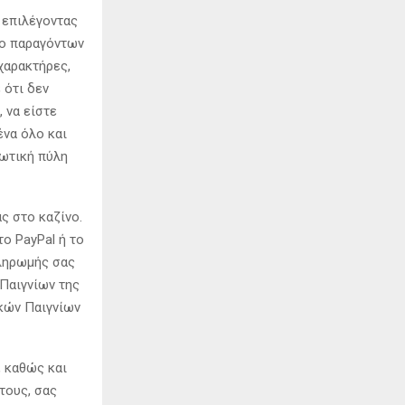
 επιλέγοντας
ύο παραγόντων
χαρακτήρες,
 ότι δεν
 να είστε
ένα όλο και
ιωτική πύλη
ς στο καζίνο.
ο PayPal ή το
πληρωμής σας
 Παιγνίων της
ικών Παιγνίων
, καθώς και
τους, σας