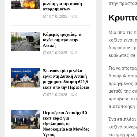
μελέτη για την καύση
στην προστασ
απορριμμάτων
Κρυπτ
10/10/2025
0
Μία από τις π
Κάμερες τροχαίας: τι
ισχύει σήμερα στην
καζίνο είναι
Αττική
διαρρέουν πρ
08/10/2025
0
ευάλωτες σε 
Για να αποτρ
Ξεκινούν τρία μεγάλα
έργα στη Δυτική Αττική
διασφαλίσουν
με χρηματοδότηση €23,9
προηγμένος συ
εκατ. από την Περιφέρεια
μεταξύ της σ
07/10/2025
0
πρόσβαση στο
πιστοποίηση 
Περιφέρεια Αττικής: 50
εκατ. ευρώ για
Ένα επιπλέον
εξοπλισμούς σε
καζίνο συνερ
Νοσοκομεία και Μονάδες
Υγείας
και γρήγορες 