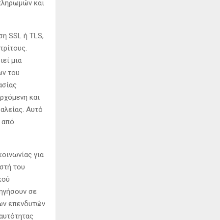
πληρωμών και
ση SSL ή TLS,
τρίτους.
εί μια
ων του
ασίας
ρχόμενη και
αλείας. Αυτό
 από
κοινωνίας για
στή του
κού
δηγήσουν σε
των επενδυτών
ταυτότητας