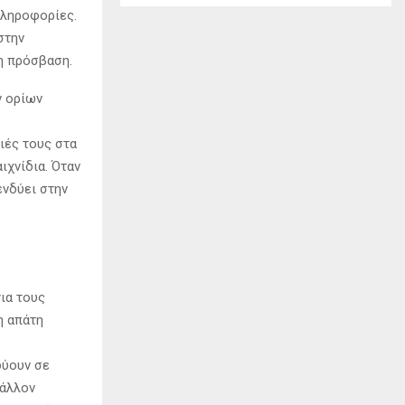
πληροφορίες.
στην
η πρόσβαση.
ν ορίων
ιές τους στα
ιχνίδια. Όταν
ενδύει στην
ια τους
η απάτη
δύουν σε
βάλλον