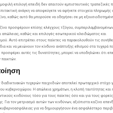
μοφιλή επιλογή επειδή δεν απαιτούν εμπιστευτικές τραπεζικές 
 επιτακτική ανάγκη να αποφεύγετε να αφήνετε στοιχεία πληρωμής 
ίνο, καθώς αυτό θα μπορούσε να οδηγήσει σε μη εξουσιοδοτημέν
ζίνο προσφέρουν επίσης ελέγχους τζόγου, συμπεριλαμβανομένω
ι απώλειας, καθώς και επιλογές εσωτερικού κλειδώματος και
μού. Αυτό επιτρέπει στους παίκτες να παρακολουθούν τις συνήθε
δια και να μειώνουν τον κίνδυνο ανάπτυξης εθισμού στα τυχερά πα
 προσφέρει αυτές τις δυνατότητες, μπορεί να υποδηλώνει ότι επ
 παικτών.
ποίηση
 διαδικτυακών τυχερών παιχνιδιών αποτελεί πρωταρχικό στόχο γ
του κυβερνοχώρου. Η απώλεια χρημάτων, η κλοπή ταυτότητας και 
ντικούς κινδύνους τόσο για τους παίκτες όσο και για τους φορείς
ς. Για τον μετριασμό αυτών των κινδύνων, αξιόπιστα καζίνο επεν
 κυβερνοασφάλειας για να δημιουργήσουν ένα ασφαλέστερο περι