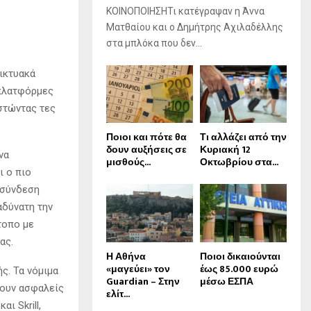
ΚΟΙΝΟΠΟΙΗΣΗΤι κατέγραψαν η Άννα
Ματθαίου και ο Δημήτρης Αχιλαδέλλης
στα μπλόκα που δεν...
δικτυακά
 πλατφόρμες
στώντας τες
Ποιοι και πότε θα
Τι αλλάζει από την
δουν αυξήσεις σε
Κυριακή 12
να
μισθούς...
Οκτωβρίου στα...
ι ο πιο
η σύνδεση
αδύνατη την
τοπο με
ας.
Η Αθήνα
Ποιοι δικαιούνται
«μαγεύει» τον
έως 85.000 ευρώ
ς. Τα νόμιμα
Guardian – Στην
μέσω ΕΣΠΑ
ρουν ασφαλείς
ελίτ...
ι Skrill,