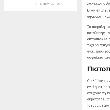
αποτελούν δη
01/10/2025
0
Είναι επίσης
εφαρμογή καζ
Τα ασφαλή κα
κατάθεσης κα
αυτοαποκλεισ
τυχερά παιχνί
ένας πάροχος
ασφάλεια των
Πιστο
Ο κλάδος των
εγκληματίες 
ενέχουν σημα
εκμετάλλευση
ισχυρά μέτρα