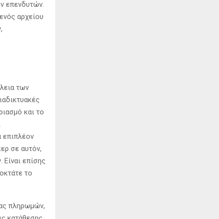
ων επενδυτών.
 ενός αρχείου
,
λεια των
διαδικτυακές
ριασμό και το
ι
α επιπλέον
ερ σε αυτόν,
 Είναι επίσης
ποκτάτε το
ίας πληρωμών,
ις κατάθεσης.