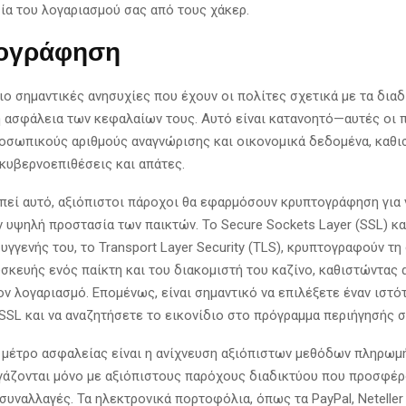
ία του λογαριασμού σας από τους χάκερ.
ογράφηση
ιο σημαντικές ανησυχίες που έχουν οι πολίτες σχετικά με τα δια
 η ασφάλεια των κεφαλαίων τους. Αυτό είναι κατανοητό—αυτές οι
οσωπικούς αριθμούς αναγνώρισης και οικονομικά δεδομένα, καθι
κυβερνοεπιθέσεις και απάτες.
απεί αυτό, αξιόπιστοι πάροχοι θα εφαρμόσουν κρυπτογράφηση για 
 υψηλή προστασία των παικτών. Το Secure Sockets Layer (SSL) κα
γγενής του, το Transport Layer Security (TLS), κρυπτογραφούν τ
υσκευής ενός παίκτη και του διακομιστή του καζίνο, καθιστώντας 
ν λογαριασμό. Επομένως, είναι σημαντικό να επιλέξετε έναν ιστό
SSL και να αναζητήσετε το εικονίδιο στο πρόγραμμα περιήγησής σ
 μέτρο ασφαλείας είναι η ανίχνευση αξιόπιστων μεθόδων πληρωμή
γάζονται μόνο με αξιόπιστους παρόχους διαδικτύου που προσφέ
συναλλαγές. Τα ηλεκτρονικά πορτοφόλια, όπως τα PayPal, Neteller κα