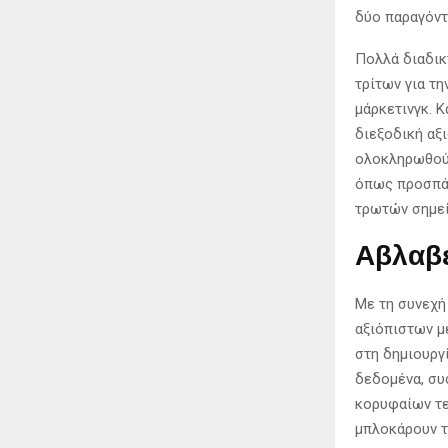
δύο παραγόντ
Πολλά διαδικ
τρίτων για τ
μάρκετινγκ. 
διεξοδική αξ
ολοκληρωθούν
όπως προσπάθ
τρωτών σημεί
Αβλαβε
Με τη συνεχή
αξιόπιστων μ
στη δημιουργ
δεδομένα, συ
κορυφαίων τε
μπλοκάρουν τ