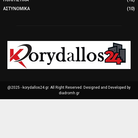
ΑΣΤΥΝΟΜΙΚΑ
(10)
@2025 - korydallos24.gr. All Right Reserved. Designed and Developed by
diadromh.gr