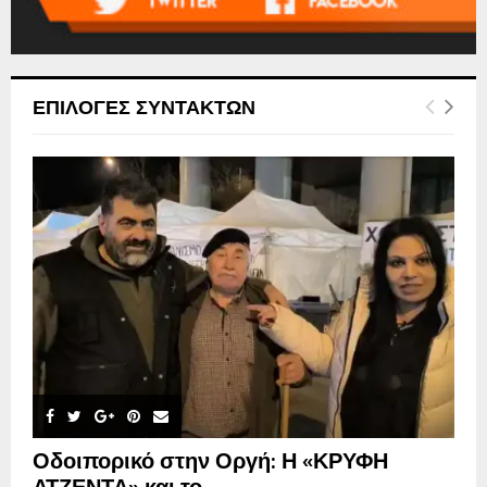
ΕΠΙΛΟΓΕΣ ΣΥΝΤΑΚΤΩΝ
Οδοιπορικό στην Οργή: Η «ΚΡΥΦΗ