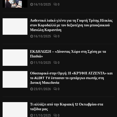
16/10/2025
0
Αυθεντικό λαϊκό γλέντι για τη Γιορτή Τρίτης Ηλικίας
στον Κορυδαλλό με τον δεξιοτέχνη του μπουζουκιού
Μανώλη Καραντίνη
16/10/2025
0
ΕΚΔΗΛΩΣΗ – «Δίνοντας Χώρο στη Σχέση με τα
Παιδιά»
11/10/2025
0
Οδοιπορικό στην Οργή: Η «ΚΡΥΦΗ ΑΤΖΕΝΤΑ» και
το ALERT TV έσπασαν το εμπάργκο σιωπής στη
Δυτική Μακεδονία
23/01/2026
0
Τι αλλάζει από την Κυριακή 12 Οκτωβρίου στα
ταξίδια μας
11/10/2025
0