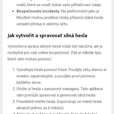
mailů, které se snaží získat vaše přihlašovací údaje.
Bezpečnostní incidenty:
Na platformách jako je
Mostbet mohou probíhat útoky, přičemž slabá hesla
usnadní přístup k vašemu účtu.
Jak vytvořit a spravovat silná hesla
Vytvoření a správa silných hesel může být náročná, ale je
nezbytná pro vaši online bezpečnost. Zde je několik tipů,
které vám mohou pomoci:
Vytvářejte hesla pomocí fráze: Použijte větu, kterou si
snadno zapamatujete, a použijte první písmena
každého slova.
Uložte si hesla v password manageru: Tato aplikace
vám pomůže spravovat a generovat silná hesla.
Pravidelně měňte hesla: Doporučuje se měnit hesla
alespoň jednou za 6 měsíců.