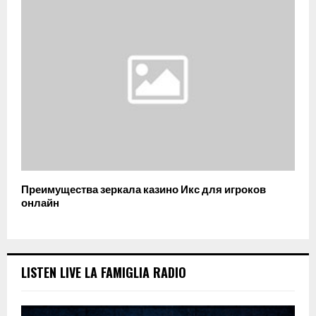
Преимущества зеркала казино Икс для игроков
онлайн
LISTEN LIVE LA FAMIGLIA RADIO