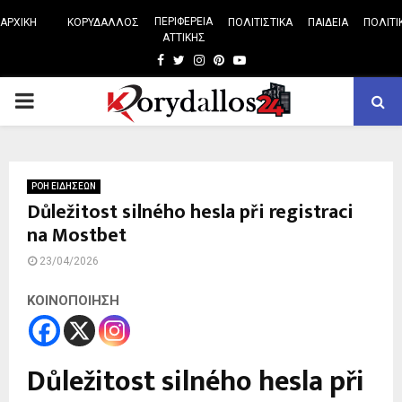
ΠΕΡΙΦΕΡΕΙΑ
ΑΡΧΙΚΗ
ΚΟΡΥΔΑΛΛΟΣ
ΠΟΛΙΤΙΣΤΙΚΑ
ΠΑΙΔΕΙΑ
ΠΟΛΙΤΙ
ΑΤΤΙΚΗΣ
Facebook
Twitter
Instagram
Pinterest
Youtube
PRIMARY
MENU
ΡΟΗ ΕΙΔΗΣΕΩΝ
Důležitost silného hesla při registraci
na Mostbet
23/04/2026
ΚΟΙΝΟΠΟΙΗΣΗ
Důležitost silného hesla při