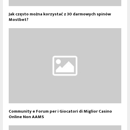
Jak często można korzystać z 30 darmowych spinów
Mostbet?
Community e Forum per i Giocatori di Miglior Casino
Online Non AAMS