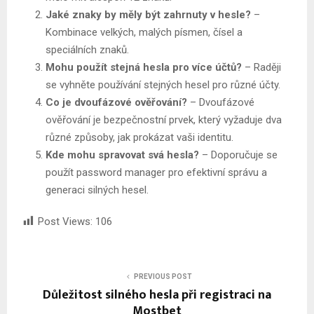
Jaké znaky by měly být zahrnuty v hesle?
–
Kombinace velkých, malých písmen, čísel a
speciálních znaků.
Mohu použít stejná hesla pro více účtů?
– Raději
se vyhněte používání stejných hesel pro různé účty.
Co je dvoufázové ověřování?
– Dvoufázové
ověřování je bezpečnostní prvek, který vyžaduje dva
různé způsoby, jak prokázat vaši identitu.
Kde mohu spravovat svá hesla?
– Doporučuje se
použít password manager pro efektivní správu a
generaci silných hesel.
Post Views:
106
PREVIOUS POST
Důležitost silného hesla při registraci na
Mostbet