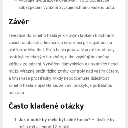
Aktivujte dvoufázové ověřování: Toto dodatečné
zabezpečení výrazně zvyšuje ochranu vašeho účtu.
Závěr
Investice do silného hesla je klíčovým krokem k ochraně
vašich osobních a finančních informací při registraci na
platformě Mostbet. Silná hesla jsou vaší první linií obrany
proti kybernetickým hrozbám, a tím zajišťují bezpečný
zážitek ze sázení. Vytváření důmyslných a unikátních hesel
může výrazně snížit riziko ztráty kontroly nad vaším účtem,
a tím i vaše prostředky. Nikdy nepodceňujte důležitost
silného hesla a ujistěte se, že vám poskytuje potřebnou
ochranu.
Často kladené otázky
Jak dlouhé by mělo být silné heslo?
– Ideálně by
mělo mít alespoň 12 znaků.