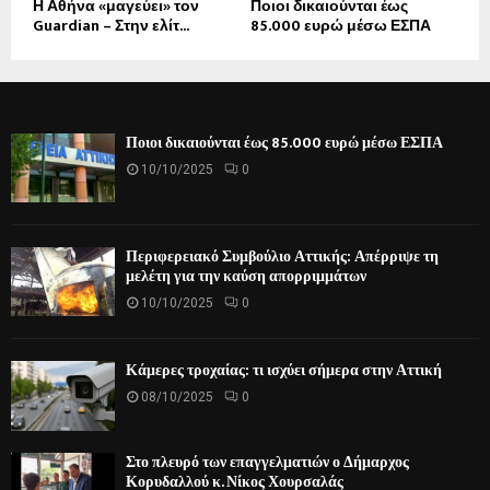
Η Αθήνα «μαγεύει» τον
Ποιοι δικαιούνται έως
Guardian – Στην ελίτ...
85.000 ευρώ μέσω ΕΣΠΑ
Ποιοι δικαιούνται έως 85.000 ευρώ μέσω ΕΣΠΑ
10/10/2025
0
Περιφερειακό Συμβούλιο Αττικής: Απέρριψε τη
μελέτη για την καύση απορριμμάτων
10/10/2025
0
Κάμερες τροχαίας: τι ισχύει σήμερα στην Αττική
08/10/2025
0
Στο πλευρό των επαγγελματιών ο Δήμαρχος
Κορυδαλλού κ. Νίκος Χουρσαλάς