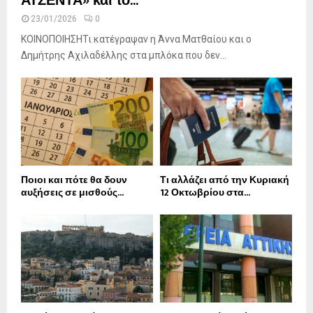
ΑΤΖΕΝΤΑ» και το...
23/01/2026
0
ΚΟΙΝΟΠΟΙΗΣΗΤι κατέγραψαν η Άννα Ματθαίου και ο
Δημήτρης Αχιλαδέλλης στα μπλόκα που δεν...
Ποιοι και πότε θα δουν
Τι αλλάζει από την Κυριακή
αυξήσεις σε μισθούς...
12 Οκτωβρίου στα...