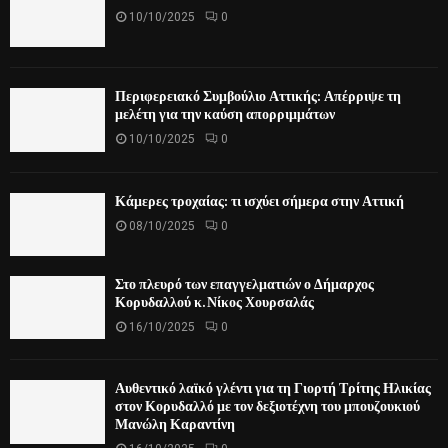
10/10/2025
0
Περιφερειακό Συμβούλιο Αττικής: Απέρριψε τη
μελέτη για την καύση απορριμμάτων
10/10/2025
0
Κάμερες τροχαίας: τι ισχύει σήμερα στην Αττική
08/10/2025
0
Στο πλευρό των επαγγελματιών ο Δήμαρχος
Κορυδαλλού κ. Νίκος Χουρσαλάς
16/10/2025
0
Αυθεντικό λαϊκό γλέντι για τη Γιορτή Τρίτης Ηλικίας
στον Κορυδαλλό με τον δεξιοτέχνη του μπουζουκιού
Μανώλη Καραντίνη