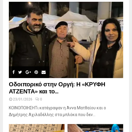
Οδοιπορικό στην Οργή: Η «ΚΡΥΦΗ
ΑΤΖΕΝΤΑ» και το...
23/01/2026
0
ΚΟΙΝΟΠΟΙΗΣΗΤι κατέγραψαν η Άννα Ματθαίου και ο
Δημήτρης Αχιλαδέλλης στα μπλόκα που δεν...