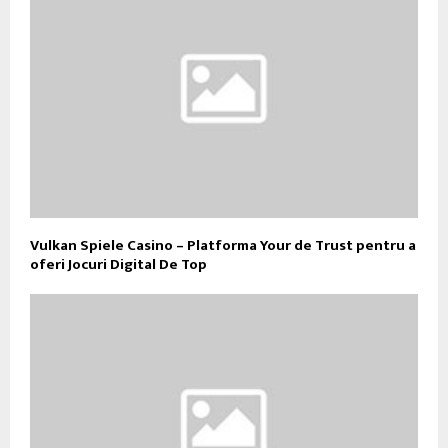
Vulkan Spiele Casino – Platforma Your de Trust pentru a
oferi Jocuri Digital De Top