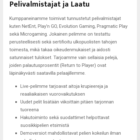
Pelivalmistajat ja Laatu
Kumppaneinamme toimivat tunnustetut pelivalmistajat
kuten NetEnt, Play’n GO, Evolution Gaming, Pragmatic Play
sekä Microgaming. Jokainen pelimme on testattu
perusteellisesti sekä sertifioitu ulkopuolisten tahojen
toimesta, mikä takaa oikeudenmukaiset ja aidosti
satunnaiset tulokset. Tarjoamme vain sellaisia pelejä,
joiden palautusprosentit (Return to Player) ovat
läpinäkyvästi saatavilla pelaajillemme.
Live-pelimme tarjoavat aitoja krupieereja ja
reaaliaikaisen vuorovaikutuksen
Uudet pelit lisätään viikoittain pitäen tarjonnan
tuoreena
Hakutoiminto sekä suodattimet helpottavat
suosikkipelien etsimistä
Demoversiot mahdollistavat pelien kokeilun ilman