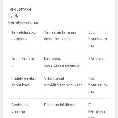
Tarjoustyyppi
Hyödyt
Kierrätysvaatimus
Tervetuliaisbon
Ylimääräistä rahaa
30x
ustarjous
ensitalletukselle
bonussum
ma
Ilmaiskierrokse
Kierroksia
35x voitot
t
suosituissa peleissä
Uudelleenlatau
Viikoittaiset
25x
sbonukset
ylimääräiset bonukset
bonussum
ma
Cashback-
Palautus häviöistä
Ei
ohjelma
kierrätyse
htoa