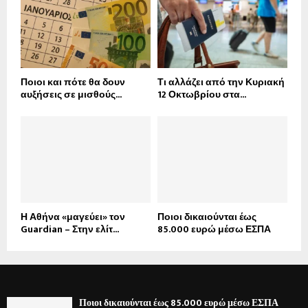
Ποιοι και πότε θα δουν
Τι αλλάζει από την Κυριακή
αυξήσεις σε μισθούς...
12 Οκτωβρίου στα...
Η Αθήνα «μαγεύει» τον
Ποιοι δικαιούνται έως
Guardian – Στην ελίτ...
85.000 ευρώ μέσω ΕΣΠΑ
Ποιοι δικαιούνται έως 85.000 ευρώ μέσω ΕΣΠΑ