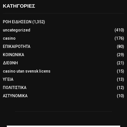
ΚΑΤΗΓΟΡΙΕΣ
ΡΟΗ ΕΙΔΗΣΕΩΝ
(1,352)
uncategorized
(410)
casino
(176)
ΕΠΙΚΑΙΡΟΤΗΤΑ
(80)
ΚΟΙΝΩΝΙΚΑ
(29)
ΔΙΕΘΝΗ
(21)
casino utan svensk licens
(15)
ΥΓΕΙΑ
(13)
ΠΟΛΙΤΙΣΤΙΚΑ
(12)
ΑΣΤΥΝΟΜΙΚΑ
(10)