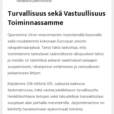
rahallista panostusta
Turvallisuus sekä Vastuullisuus
Toiminnassamme
Operoimme Viron viranomaisten myöntämällä lisenssillä
sekä noudatamme kokonaan Euroopan unionin
rahapelimääräyksiä. Tämä fakta tarkoittaa, että
toimintamme tarkistavat säännöllisesti ulkopuoliset tahot,
ja meidän on täytettävä ankarat vaatimukset pelaajien
suojaamiseen, rahanpesun estämiseen ja vastuulliseen
pelaamiseen liittyen.
Käytämme 256-bittistä SSL-salausta kaikessa
tiedonsiirrossa, mikä vastaa pankkitason turvallisuutta.
Henkilökohtaisia tietojasi sekä taloudellisia transaktioitasi
suojataan alan parhailla menetelmillä. Järjestelmämme on
kehitetty havaitsemaan epänormaali toiminta