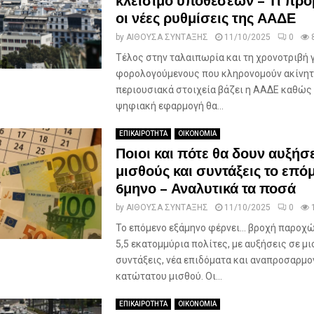
κλείσιμο υποθέσεων – Τι πρ
οι νέες ρυθμίσεις της ΑΑΔΕ
by
ΑΙΘΟΥΣΑ ΣΥΝΤΑΞΗΣ
11/10/2025
0
Τέλος στην ταλαιπωρία και τη χρονοτριβή 
φορολογούμενους που κληρονομούν ακίνητ
περιουσιακά στοιχεία βάζει η ΑΑΔΕ καθώς 
ψηφιακή εφαρμογή θα...
ΕΠΙΚΑΙΡΟΤΗΤΑ
ΟΙΚΟΝΟΜΙΑ
Ποιοι και πότε θα δουν αυξήσε
μισθούς και συντάξεις το επό
6μηνο – Αναλυτικά τα ποσά
by
ΑΙΘΟΥΣΑ ΣΥΝΤΑΞΗΣ
11/10/2025
0
Το επόμενο εξάμηνο φέρνει… βροχή παροχώ
5,5 εκατομμύρια πολίτες, με αυξήσεις σε μ
συντάξεις, νέα επιδόματα και αναπροσαρμο
κατώτατου μισθού. Οι...
ΕΠΙΚΑΙΡΟΤΗΤΑ
ΟΙΚΟΝΟΜΙΑ