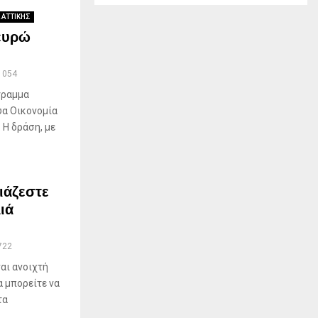
 ΑΤΤΙΚΗΣ
 ευρώ
1054
γραμμα
υα Οικονομία
 Η δράση, με
ιάζεστε
ιά
722
αι ανοιχτή
α μπορείτε να
τα