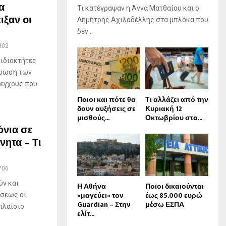
α
Τι κατέγραψαν η Άννα Ματθαίου και ο
ιξαν οι
Δημήτρης Αχιλαδέλλης στα μπλόκα που
δεν...
802
 ιδιοκτήτες
ήρωση των
λεγχους που
Ποιοι και πότε θα
Τι αλλάζει από την
δουν αυξήσεις σε
Κυριακή 12
μισθούς...
Οκτωβρίου στα...
όνια σε
νητα – Τι
706
ύν και
Η Αθήνα
Ποιοι δικαιούνται
«μαγεύει» τον
έως 85.000 ευρώ
ήσεως οι
Guardian – Στην
μέσω ΕΣΠΑ
 πλαίσιο
ελίτ...