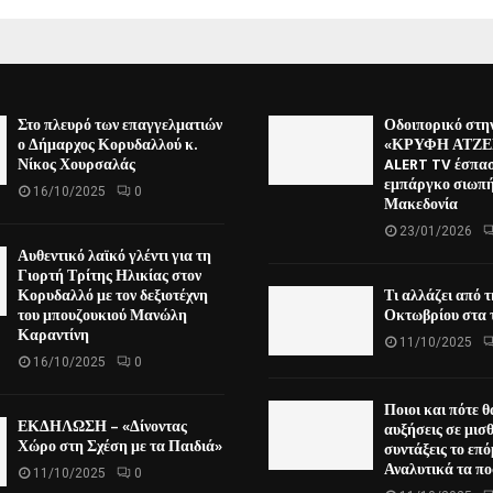
Στο πλευρό των επαγγελματιών
Οδοιπορικό στη
ο Δήμαρχος Κορυδαλλού κ.
«ΚΡΥΦΗ ΑΤΖΕΝ
Νίκος Χουρσαλάς
ALERT TV έσπασ
εμπάργκο σιωπή
16/10/2025
0
Μακεδονία
23/01/2026
Αυθεντικό λαϊκό γλέντι για τη
Γιορτή Τρίτης Ηλικίας στον
Κορυδαλλό με τον δεξιοτέχνη
Τι αλλάζει από 
του μπουζουκιού Μανώλη
Οκτωβρίου στα τ
Καραντίνη
11/10/2025
16/10/2025
0
Ποιοι και πότε θ
ΕΚΔΗΛΩΣΗ – «Δίνοντας
αυξήσεις σε μισ
Χώρο στη Σχέση με τα Παιδιά»
συντάξεις το επ
Αναλυτικά τα π
11/10/2025
0