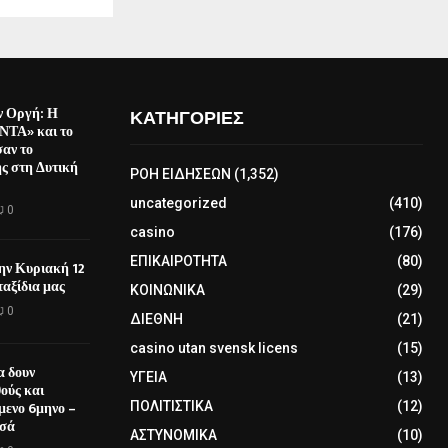
ν Οργή: Η
ΚΑΤΗΓΟΡΙΕΣ
ΤΑ» και το
αν το
ς στη Δυτική
ΡΟΗ ΕΙΔΗΣΕΩΝ
(1,352)
uncategorized
(410)
0
casino
(176)
ΕΠΙΚΑΙΡΟΤΗΤΑ
(80)
την Κυριακή 12
αξίδια μας
ΚΟΙΝΩΝΙΚΑ
(29)
0
ΔΙΕΘΝΗ
(21)
casino utan svensk licens
(15)
α δουν
ΥΓΕΙΑ
(13)
θούς και
όμενο 6μηνο –
ΠΟΛΙΤΙΣΤΙΚΑ
(12)
οσά
ΑΣΤΥΝΟΜΙΚΑ
(10)