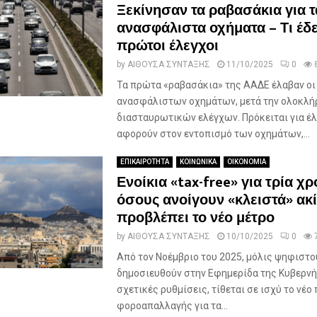
Ξεκίνησαν τα ραβασάκια για τ
ανασφάλιστα οχήματα – Τι έδε
πρώτοι έλεγχοι
by
ΑΙΘΟΥΣΑ ΣΥΝΤΑΞΗΣ
11/10/2025
0
Τα πρώτα «ραβασάκια» της ΑΑΔΕ έλαβαν οι
ανασφάλιστων οχημάτων, μετά την ολοκλ
διασταυρωτικών ελέγχων. Πρόκειται για έ
αφορούν στον εντοπισμό των οχημάτων,...
ΕΠΙΚΑΙΡΟΤΗΤΑ
ΚΟΙΝΩΝΙΚΑ
ΟΙΚΟΝΟΜΙΑ
Ενοίκια «tax-free» για τρία χρ
όσους ανοίγουν «κλειστά» ακί
προβλέπει το νέο μέτρο
by
ΑΙΘΟΥΣΑ ΣΥΝΤΑΞΗΣ
10/10/2025
0
Από τον Νοέμβριο του 2025, μόλις ψηφιστο
δημοσιευθούν στην Εφημερίδα της Κυβερν
σχετικές ρυθμίσεις, τίθεται σε ισχύ το νέο
φοροαπαλλαγής για τα...