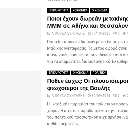
ΕΠΙΚΑΙΡΟΤΗΤΑ
ΚΟΙΝΩΝΙΚΑ
ΟΙΚΟΝΟΜΙΑ
Ποιοι έχουν δωρεάν μετακίνησ
ΜΜΜ σε Αθήνα και Θεσσαλον
by
ΑΙΘΟΥΣΑ ΣΥΝΤΑΞΗΣ
07/10/2025
0
Ποιοι δικαιούνται δωρεάν μετακίνηση με τ
Μαζικής Μεταφοράς. Το μέτρο αφορά συγκ
κοινωνικές ομάδες και συνοδεύεται από σα
για τα απαραίτητα δικαιολογητικά. Eλεύθερη
ΕΠΙΚΑΙΡΟΤΗΤΑ
ΟΙΚΟΝΟΜΙΑ
ΠΟΛΙΤΙΚΗ
Πόθεν έσχες: Οι πλουσιότεροι 
φτωχότεροι της Βουλής
by
ΑΙΘΟΥΣΑ ΣΥΝΤΑΞΗΣ
30/09/2025
0
Η… «ταξική» πυραμίδα του πολιτικού προσ
χώρας Η ετήσια «παράδοση» για την… ταξικ
του πολιτικού προσωπικού είχε αργήσει να
καθώς πέρσι δεν...