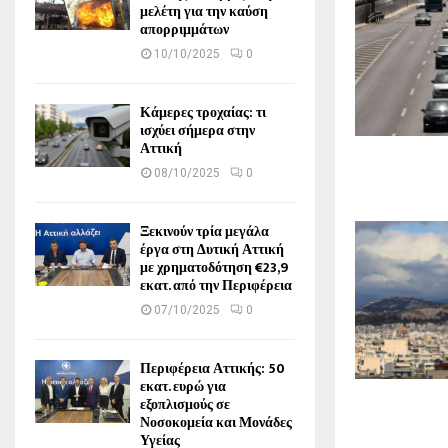
μελέτη για την καύση
απορριμμάτων
10/10/2025
0
Κάμερες τροχαίας: τι
ισχύει σήμερα στην
Αττική
08/10/2025
0
Ξεκινούν τρία μεγάλα
έργα στη Δυτική Αττική
με χρηματοδότηση €23,9
εκατ. από την Περιφέρεια
07/10/2025
0
Περιφέρεια Αττικής: 50
εκατ. ευρώ για
εξοπλισμούς σε
Νοσοκομεία και Μονάδες
Υγείας