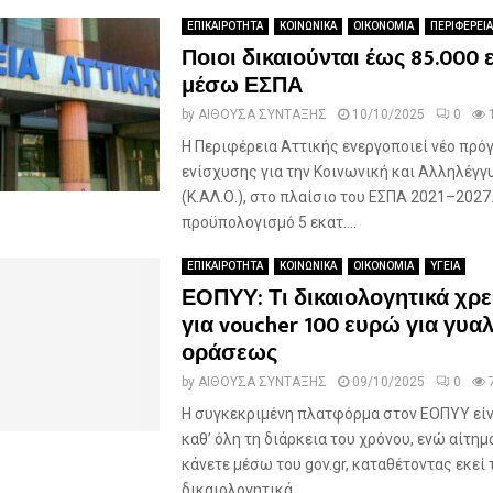
ΕΠΙΚΑΙΡΟΤΗΤΑ
ΚΟΙΝΩΝΙΚΑ
ΟΙΚΟΝΟΜΙΑ
ΠΕΡΙΦΕΡΕΙΑ
Ποιοι δικαιούνται έως 85.000
μέσω ΕΣΠΑ
by
ΑΙΘΟΥΣΑ ΣΥΝΤΑΞΗΣ
10/10/2025
0
Η Περιφέρεια Αττικής ενεργοποιεί νέο πρό
ενίσχυσης για την Κοινωνική και Αλληλέγγ
(Κ.ΑΛ.Ο.), στο πλαίσιο του ΕΣΠΑ 2021–2027.
προϋπολογισμό 5 εκατ....
ΕΠΙΚΑΙΡΟΤΗΤΑ
ΚΟΙΝΩΝΙΚΑ
ΟΙΚΟΝΟΜΙΑ
ΥΓΕΙΑ
ΕΟΠΥΥ: Τι δικαιολογητικά χρε
για voucher 100 ευρώ για γυαλ
οράσεως
by
ΑΙΘΟΥΣΑ ΣΥΝΤΑΞΗΣ
09/10/2025
0
Η συγκεκριμένη πλατφόρμα στον ΕΟΠΥΥ είν
καθ’ όλη τη διάρκεια του χρόνου, ενώ αίτημ
κάνετε μέσω του gov.gr, καταθέτοντας εκεί 
δικαιολογητικά...