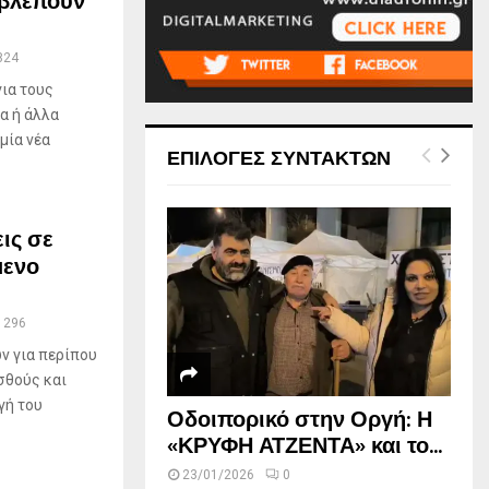
οβλέπουν
824
για τους
α ή άλλα
μία νέα
ΕΠΙΛΟΓΕΣ ΣΥΝΤΑΚΤΩΝ
ις σε
μενο
1296
ν για περίπου
ισθούς και
γή του
Οδοιπορικό στην Οργή: Η
«ΚΡΥΦΗ ΑΤΖΕΝΤΑ» και το...
23/01/2026
0