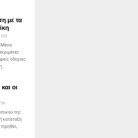
η με τα
ίκη
1025
α Μέσα
εκριμένες
φείς οδηγίες
...
και οι
736
ωπικού της
ή κατάταξη
 τηρηθεί,