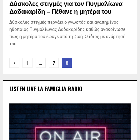
Δύσκολες στιγμές για τον Πυγμαλίωνα
Δαδακαρίδη – Πέθανε η μητέρα του
Δύσκολες στιγμές περνάει ο γνωστός και αγαπημένος
ηθοποιός Πυγμαλίωνας Δαδακαρίδης καθώς ανακοίνωσε
πως η μητέρα του έφυγε από τη ζωή. Ο ίδιος με ανάρτησή
του...
Posts
1
…
7
8
pagination
LISTEN LIVE LA FAMIGLIA RADIO