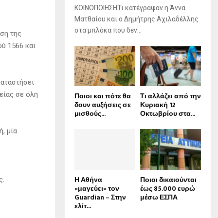
ΚΟΙΝΟΠΟΙΗΣΗΤι κατέγραψαν η Άννα
Ματθαίου και ο Δημήτρης Αχιλαδέλλης
στα μπλόκα που δεν...
ιση της
ού 1566 και
καταστήσει
είας σε όλη
Ποιοι και πότε θα
Τι αλλάζει από την
δουν αυξήσεις σε
Κυριακή 12
μισθούς...
Οκτωβρίου στα...
, μία
Η Αθήνα
Ποιοι δικαιούνται
ς.
«μαγεύει» τον
έως 85.000 ευρώ
Guardian – Στην
μέσω ΕΣΠΑ
ελίτ...