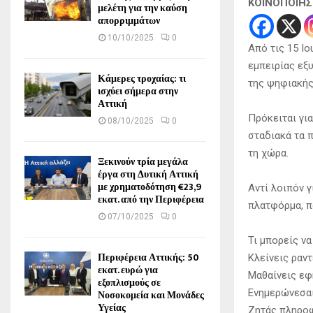
ΚΟΙΝΟΠΟΙΗ
μελέτη για την καύση
απορριμμάτων
10/10/2025
0
Από τις 15 Ι
εμπειρίας εξυ
Κάμερες τροχαίας: τι
της ψηφιακής
ισχύει σήμερα στην
Αττική
Πρόκειται γι
08/10/2025
0
σταδιακά τα 
τη χώρα.
Ξεκινούν τρία μεγάλα
έργα στη Δυτική Αττική
με χρηματοδότηση €23,9
Αντί λοιπόν γ
εκατ. από την Περιφέρεια
πλατφόρμα, π
07/10/2025
0
Τι μπορείς ν
Περιφέρεια Αττικής: 50
Κλείνεις ραν
εκατ. ευρώ για
Μαθαίνεις εφ
εξοπλισμούς σε
Ενημερώνεσαι
Νοσοκομεία και Μονάδες
Υγείας
Ζητάς πληροφ