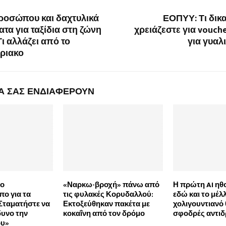
οσώπου και δαχτυλικά
ΕΟΠΥΥ: Τι δικ
α για ταξίδια στη ζώνη
χρειάζεστε για vouch
Τι αλλάζει από το
για γυαλ
ριακο
Α ΣΑΣ ΕΝΔΙΑΦΕΡΟΥΝ
 ο
«Ναρκω-βροχή» πάνω από
Η πρώτη AI ηθο
ο για τα
τις φυλακές Κορυδαλλού:
εδώ και το μέλ
«Σταματήστε να
Εκτοξεύθηκαν πακέτα με
χολιγουντιανό 
δυνο την
κοκαΐνη από τον δρόμο
σφοδρές αντιδ
ου»