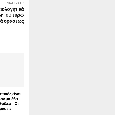
NEXT POST
αιολογητικά
er 100 ευρώ
ιά οράσεως
ποιός είναι
λον μοιάζει
θρίλερ – Οι
ράσεις