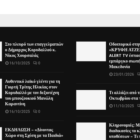
Στο πλευρό των επαγγελματιών
Οδοιπορικό στη
ο Δήμαρχος Κορυδαλλού κ.
«ΚΡΥΦΗ ΑΤΖΕΝ
Νίκος Χουρσαλάς
ALERT TV έσπασ
εμπάργκο σιωπή
16/10/2025
0
Μακεδονία
23/01/2026
Αυθεντικό λαϊκό γλέντι για τη
Γιορτή Τρίτης Ηλικίας στον
Κορυδαλλό με τον δεξιοτέχνη
Τι αλλάζει από 
του μπουζουκιού Μανώλη
Οκτωβρίου στα τ
Καραντίνη
11/10/2025
16/10/2025
0
Κληρονομιές: Μ
ΕΚΔΗΛΩΣΗ – «Δίνοντας
διαδικασίες το κ
Χώρο στη Σχέση με τα Παιδιά»
υποθέσεων – Τι 