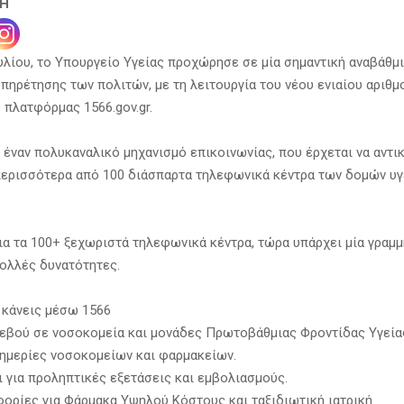
ΣΗ
ουλίου, το Υπουργείο Υγείας προχώρησε σε μία σημαντική αναβάθμ
πηρέτησης των πολιτών, με τη λειτουργία του νέου ενιαίου αριθμ
 πλατφόρμας 1566.gov.gr.
α έναν πολυκαναλικό μηχανισμό επικοινωνίας, που έρχεται να αντι
περισσότερα από 100 διάσπαρτα τηλεφωνικά κέντρα των δομών υγ
ια τα 100+ ξεχωριστά τηλεφωνικά κέντρα, τώρα υπάρχει μία γραμμή
ολλές δυνατότητες.
α κάνεις μέσω 1566
τεβού σε νοσοκομεία και μονάδες Πρωτοβάθμιας Φροντίδας Υγεία
ημερίες νοσοκομείων και φαρμακείων.
 για προληπτικές εξετάσεις και εμβολιασμούς.
ορίες για Φάρμακα Υψηλού Κόστους και ταξιδιωτική ιατρική.