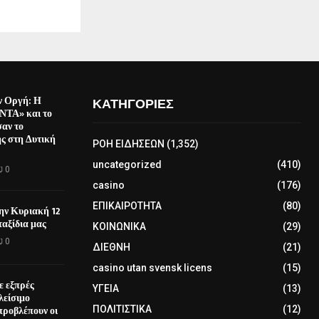
ν Οργή: Η
ΚΑΤΗΓΟΡΙΕΣ
ΤΑ» και το
αν το
ς στη Δυτική
ΡΟΗ ΕΙΔΗΣΕΩΝ
(1,352)
uncategorized
(410)
0
casino
(176)
ΕΠΙΚΑΙΡΟΤΗΤΑ
(80)
την Κυριακή 12
αξίδια μας
ΚΟΙΝΩΝΙΚΑ
(29)
0
ΔΙΕΘΝΗ
(21)
casino utan svensk licens
(15)
ε εξπρές
ΥΓΕΙΑ
(13)
λείσιμο
προβλέπουν οι
ΠΟΛΙΤΙΣΤΙΚΑ
(12)