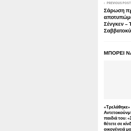
PREVIOUS POST
Σάρωση πρ
αποτυπώματ
Σένγκεν – 
Σαββατοκύ
ΜΠΟΡΕΙ Ν
«Τρελάθηκε»
Αντετοκούνμπ
παιδιά του: 
θέτετε σε κίν
οικογένειά μ