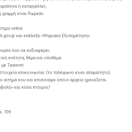
αράπονα ή καταγγελίες.
 γραμμή είναι δωρεάν.
τημα online
6.gov.gr και επέλεξε «Ψηφιακή Εξυπηρέτηση».
φορέα που σε ενδιαφέρει.
ική ενότητα, θέμα και υποθέμα.
με Taxisnet.
τοιχεία επικοινωνίας (το τηλέφωνο είναι απαραίτητο).
ο αίτημά σου και επισύναψε όποιο αρχείο χρειάζεται.
βολή» και είσαι έτοιμος!
s:
709