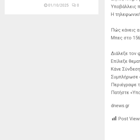
01/10/2025
0
Υποβάλλεις π
Η τηλεφωνική
Πώς κάνεις αί
Μπες στο 156
Διάλεξε τον 
Επίλεξε θεματ
Κάνε Σύνδεση 
Συμπλήρωσε σ
Περιέγραψε τ
Πατήστε «Υπο
dnews.gr
Post View