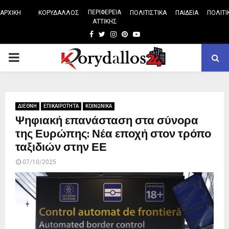
ΠΕΡΙΦΕΡΕΙΑ
ΑΡΧΙΚΗ
ΚΟΡΥΔΑΛΛΟΣ
ΠΟΛΙΤΙΣΤΙΚΑ
ΠΑΙΔΕΙΑ
ΠΟΛΙΤΙ
ΑΤΤΙΚΗΣ
Facebook
Twitter
Instagram
Pinterest
Youtube
PRIMARY
MENU
ΔΙΕΘΝΗ
ΕΠΙΚΑΙΡΟΤΗΤΑ
ΚΟΙΝΩΝΙΚΑ
Ψηφιακή επανάσταση στα σύνορα
της Ευρώπης: Νέα εποχή στον τρόπο
ταξιδιών στην ΕΕ
07/10/2025