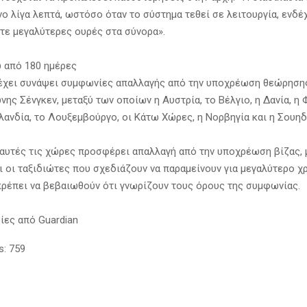
ο λίγα λεπτά, ωστόσο όταν το σύστημα τεθεί σε λειτουργία, ενδέ
τε μεγαλύτερες ουρές στα σύνορα».
 από 180 ημέρες
έχει συνάψει συμφωνίες απαλλαγής από την υποχρέωση θεώρηση
ης Σένγκεν, μεταξύ των οποίων η Αυστρία, το Βέλγιο, η Δανία, η Φ
σλανδία, το Λουξεμβούργο, οι Κάτω Χώρες, η Νορβηγία και η Σουηδ
 αυτές τις χώρες προσφέρει απαλλαγή από την υποχρέωση βίζας, 
αι οι ταξιδιώτες που σχεδιάζουν να παραμείνουν για μεγαλύτερο χ
πρέπει να βεβαιωθούν ότι γνωρίζουν τους όρους της συμφωνίας.
ες από Guardian
s:
759