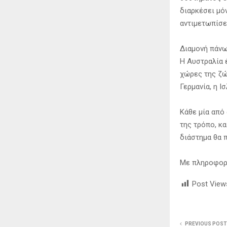
διαρκέσει μόν
αντιμετωπίσε
Διαμονή πάνω
Η Αυστραλία 
χώρες της ζών
Γερμανία, η Ι
Κάθε μία από
της τρόπο, κ
διάστημα θα 
Με πληροφορί
Post View
PREVIOUS POST