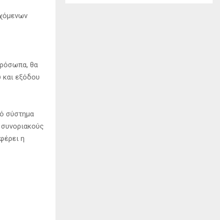
ρχόμενων
πρόσωπα, θα
 και εξόδου
κό σύστημα
ς συνοριακούς
φέρει η