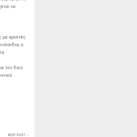
χεται να
ς με αρκετές
ινλανδία, η
ία.
με τον δικό
ρονικό
NEXT POST