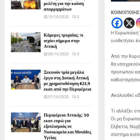
μελέτη για την καύση
απορριμμάτων
ΚΟΙΝΟΠΟΙΗ
10/10/2025
0
Η Ευρωπαϊκή 
Κάμερες τροχαίας: τι
ισχύει σήμερα στην
υιοθετήσει έ
Αττική
08/10/2025
0
Από την Κυρι
θα υποχρεούν
Ξεκινούν τρία μεγάλα
προσώπου κα
έργα στη Δυτική Αττική
καθυστερήσει
με χρηματοδότηση €23,9
εκατ. από την Περιφέρεια
Ακολουθεί οδ
07/10/2025
0
Τι αλλάζει στ
Περιφέρεια Αττικής: 50
Οι μη Ευρωπα
εκατ. ευρώ για
εξοπλισμούς σε
Ελβετία, Νορβ
Νοσοκομεία και Μονάδες
σύστημα εισό
Υγείας