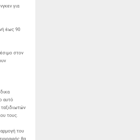
νγκεν για
ονή έως 90
θέσιμο στον
ουν
ώδικα
ο αυτό
ν ταξιδιωτών
ου τους.
φαρμογή του
 εγγραφής θα