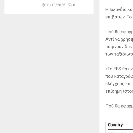
01/10/2025
0
Η Ιρλανδία κ
επιβατών. Το
Πού θα εφαρμ
Αντί να χρησ
παίρνουν δακ
των ταξιδιωτ
«Το EES θα α
που καταγράφ
ελέγχους και
επίσημη ιστοσ
Πού θα εφαρμ