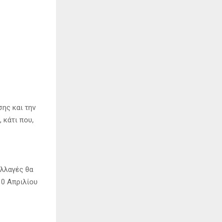
ης και την
 κάτι που,
λλαγές θα
10 Απριλίου