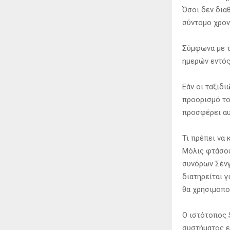
Όσοι δεν δια
σύντομο χρον
Σύμφωνα με τ
ημερών εντός
Εάν οι ταξιδ
προορισμό το
προσφέρει αυ
Τι πρέπει να 
Μόλις φτάσου
συνόρων Σένγκ
διατηρείται γ
θα χρησιμοπο
Ο ιστότοπος 
συστήματος ε