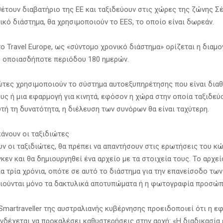
θέτουν διαβατήριο της ΕΕ και ταξιδεύουν στις χώρες της ζώνης Σέ
ικό διάστημα, θα χρησιμοποιούν το EES, το οποίο είναι δωρεάν.
ο Travel Europe, ως «σύντομο χρονικό διάστημα» ορίζεται η διαμ
 οποιασδήποτε περιόδου 180 ημερών.
ιώτες χρησιμοποιούν το σύστημα αυτοεξυπηρέτησης που είναι δια
υς ή μια εφαρμογή για κινητά, εφόσον η χώρα στην οποία ταξιδεύ
τή τη δυνατότητα, η διέλευση των συνόρων θα είναι ταχύτερη.
κάνουν οι ταξιδιώτες
ν οι ταξιδιώτες, θα πρέπει να απαντήσουν στις ερωτήσεις του κ
εν και θα δημιουργηθεί ένα αρχείο με τα στοιχεία τους. Το αρχεί
ια τρία χρόνια, οπότε σε αυτό το διάστημα για την επανείσοδο τω
ιούνται μόνο τα δακτυλικά αποτυπώματα ή η φωτογραφία προσώπ
Smartraveller της αυστραλιανής κυβέρνησης προειδοποιεί ότι η ε
νδέχεται να προκαλέσει καθυστερήσεις στην αρχή: «Η διαδικασία