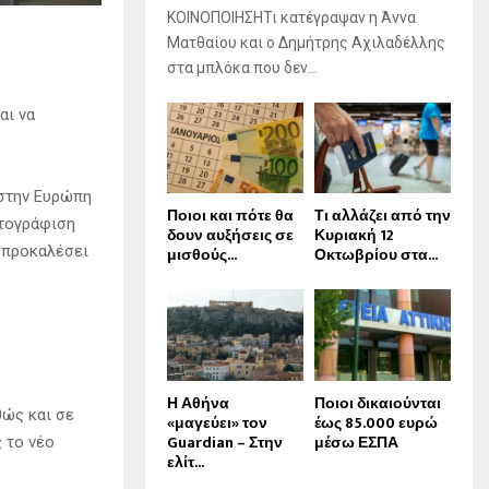
ΚΟΙΝΟΠΟΙΗΣΗΤι κατέγραψαν η Άννα
Ματθαίου και ο Δημήτρης Αχιλαδέλλης
στα μπλόκα που δεν...
αι να
 στην Ευρώπη
Ποιοι και πότε θα
Τι αλλάζει από την
ωτογράφιση
δουν αυξήσεις σε
Κυριακή 12
 προκαλέσει
μισθούς...
Οκτωβρίου στα...
Η Αθήνα
Ποιοι δικαιούνται
θώς και σε
«μαγεύει» τον
έως 85.000 ευρώ
Guardian – Στην
μέσω ΕΣΠΑ
ς το νέο
ελίτ...