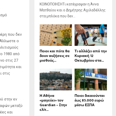
ΚΟΙΝΟΠΟΙΗΣΗΤι κατέγραψαν η Άννα
Ματθαίου και ο Δημήτρης Αχιλαδέλλης
ισμό
στα μπλόκα που δεν...
μέρη που δεν
 Άλλωστε ο
ολιτισμούς
Ποιοι και πότε θα
Τι αλλάζει από την
το 1980 από
δουν αυξήσεις σε
Κυριακή 12
μισθούς...
Οκτωβρίου στα...
νο στις 27
σιμότητα και
ι στις
Η Αθήνα
Ποιοι δικαιούνται
ού στην εν
«μαγεύει» τον
έως 85.000 ευρώ
Guardian – Στην
μέσω ΕΣΠΑ
παφών μεταξύ
ελίτ...
έες και