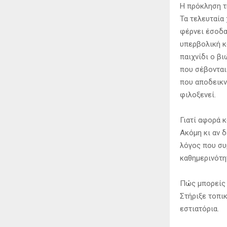
Η πρόκληση τ
Τα τελευταία
φέρνει έσοδα
υπερβολική κ
παιχνίδι ο βι
που σέβονται
που αποδεικν
φιλοξενεί.
Γιατί αφορά κ
Ακόμη κι αν δ
λόγος που συμ
καθημερινότη
Πώς μπορείς 
Στήριξε τοπι
εστιατόρια.