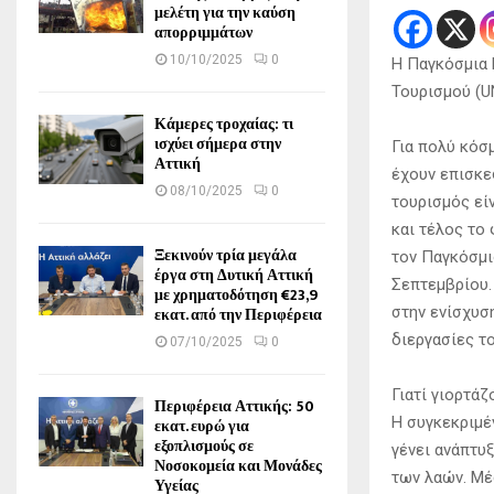
μελέτη για την καύση
απορριμμάτων
10/10/2025
0
Η Παγκόσμια 
Τουρισμού (U
Κάμερες τροχαίας: τι
ισχύει σήμερα στην
Για πολύ κόσ
Αττική
έχουν επισκε
08/10/2025
0
τουρισμός εί
και τέλος το
Ξεκινούν τρία μεγάλα
τον Παγκόσμι
έργα στη Δυτική Αττική
Σεπτεμβρίου.
με χρηματοδότηση €23,9
εκατ. από την Περιφέρεια
στην ενίσχυσ
διεργασίες το
07/10/2025
0
Γιατί γιορτά
Περιφέρεια Αττικής: 50
Η συγκεκριμέ
εκατ. ευρώ για
εξοπλισμούς σε
γένει ανάπτυ
Νοσοκομεία και Μονάδες
των λαών. Μέ
Υγείας