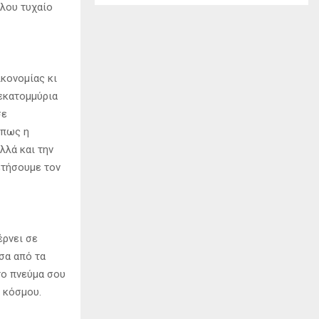
όλου τυχαίο
κονομίας κι
 εκατομμύρια
σε
όπως η
λλά και την
ετήσουμε τον
έρνει σε
σα από τα
το πνεύμα σου
υ κόσμου.