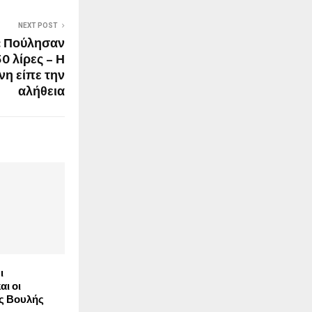
NEXT POST
α: Πούλησαν
0 λίρες – Η
η είπε την
αλήθεια
ι
αι οι
ς Βουλής