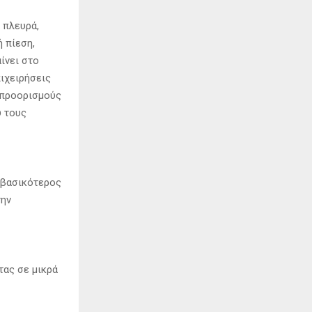
 πλευρά,
 πίεση,
ίνει στο
πιχειρήσεις
ς προορισμούς
υ τους
Ο βασικότερος
την
τας σε μικρά