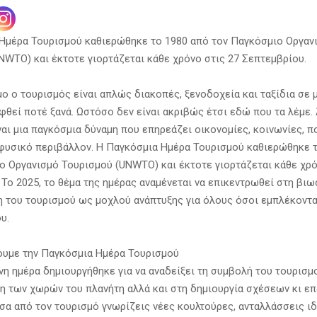
Ημέρα Τουρισμού καθιερώθηκε το 1980 από τον Παγκόσμιο Οργαν
NWTO) και έκτοτε γιορτάζεται κάθε χρόνο στις 27 Σεπτεμβρίου.
μο ο τουρισμός είναι απλώς διακοπές, ξενοδοχεία και ταξίδια σε 
φθεί ποτέ ξανά. Ωστόσο δεν είναι ακριβώς έτσι εδώ που τα λέμε.
ναι μια παγκόσμια δύναμη που επηρεάζει οικονομίες, κοινωνίες, π
 φυσικό περιβάλλον. Η Παγκόσμια Ημέρα Τουρισμού καθιερώθηκε 
ο Οργανισμό Τουρισμού (UNWTO) και έκτοτε γιορτάζεται κάθε χρό
 Το 2025, το θέμα της ημέρας αναμένεται να επικεντρωθεί στη βιω
η του τουρισμού ως μοχλού ανάπτυξης για όλους όσοι εμπλέκοντα
υ.
ζουμε την Παγκόσμια Ημέρα Τουρισμού
νη ημέρα δημιουργήθηκε για να αναδείξει τη συμβολή του τουρισμ
ξη των χωρών του πλανήτη αλλά και στη δημιουργία σχέσεων κι ε
σα από τον τουρισμό γνωρίζεις νέες κουλτούρες, ανταλλάσσεις ιδ