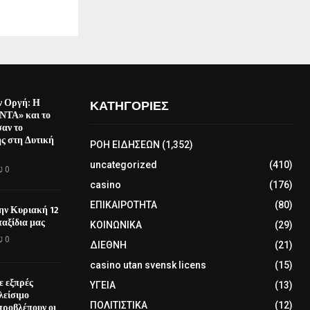
ν Οργή: Η
ΚΑΤΗΓΟΡΙΕΣ
ΤΑ» και το
αν το
ς στη Δυτική
ΡΟΗ ΕΙΔΗΣΕΩΝ
(1,352)
uncategorized
(410)
0
casino
(176)
ΕΠΙΚΑΙΡΟΤΗΤΑ
(80)
την Κυριακή 12
αξίδια μας
ΚΟΙΝΩΝΙΚΑ
(29)
0
ΔΙΕΘΝΗ
(21)
casino utan svensk licens
(15)
ε εξπρές
ΥΓΕΙΑ
(13)
λείσιμο
προβλέπουν οι
ΠΟΛΙΤΙΣΤΙΚΑ
(12)