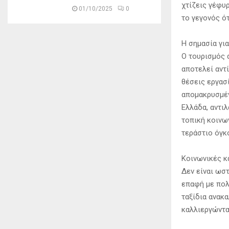
χτίζεις γέφυ
01/10/2025
0
το γεγονός ό
Η σημασία για
Ο τουρισμός 
αποτελεί αντ
θέσεις εργασί
απομακρυσμέν
Ελλάδα, αντι
τοπική κοινω
τεράστιο όγκ
Κοινωνικές κ
Δεν είναι ωσ
επαφή με πολ
ταξίδια ανακ
καλλιεργώντας