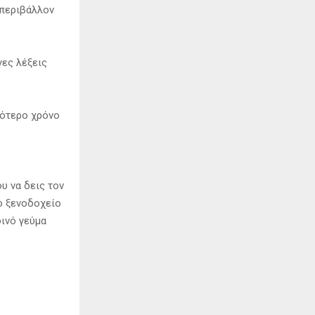
 περιβάλλον
γες λέξεις
σότερο χρόνο
υ να δεις τον
το ξενοδοχείο
δινό γεύμα