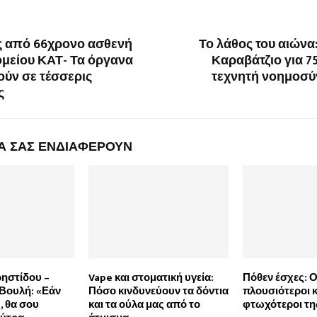
 από 66χρονο ασθενή
Το λάθος του αιών
ομείου ΚΑΤ- Τα όργανα
Καραβάτζιο για 75
ούν σε τέσσερις
τεχνητή νοημοσύν
ς
Α ΣΑΣ ΕΝΔΙΑΦΕΡΟΥΝ
ρηστίδου –
Vape και στοματική υγεία:
Πόθεν έσχες: Ο
Βουλή: «Εάν
Πόσο κινδυνεύουν τα δόντια
πλουσιότεροι κ
, θα σου
και τα ούλα μας από το
φτωχότεροι τη