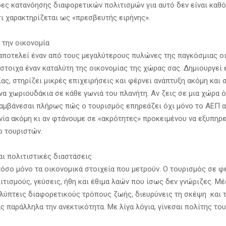
ρες κατανόησης διαφορετικών πολιτισμών για αυτό δεν είναι καθ
τι χαρακτηρίζεται ως «πρεσβευτής ειρήνης».
 την οικονομία
αποτελεί έναν από τους μεγαλύτερους πυλώνες της παγκόσμιας οι
ίστοιχα έναν καταλύτη της οικονομίας της χώρας σας. Δημιουργεί
ας, στηρίζει μικρές επιχειρήσεις και φέρνει ανάπτυξη ακόμη και 
α χωριουδάκια σε κάθε γωνιά του πλανήτη. Αν ζεις σε μια χώρα 
λαμβάνεσαι πλήρως πώς ο τουρισμός επηρεάζει όχι μόνο το ΑΕΠ α
νία ακόμη κι αν φτάνουμε σε «ακρότητες» προκειμένου να εξυπηρ
ο τουριστών.
αι πολιτιστικές διαστάσεις
τόσο μόνο τα οικονομικά στοιχεία που μετρούν. Ο τουρισμός σε φ
ιτισμούς, γεύσεις, ήθη και έθιμα λαών που ίσως δεν γνώριζες. Μέ
αλύπτεις διαφορετικούς τρόπους ζωής, διευρύνεις τη σκέψη και 
 παράλληλα την ανεκτικότητα. Με λίγα λόγια, γίνεσαι πολίτης το