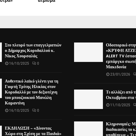
ύτρα»
άτμισμα
Στο πλευρό των επαγγελματιών
Οδοιπορικό στη
ο Δήμαρχος Κορυδαλλού κ.
«ΚΡΥΦΗ ΑΤΖΕΝ
Νίκος Χουρσαλάς
ALERT TV έσπασ
εμπάργκο σιωπή
16/10/2025
0
Μακεδονία
23/01/2026
Αυθεντικό λαϊκό γλέντι για τη
Γιορτή Τρίτης Ηλικίας στον
Κορυδαλλό με τον δεξιοτέχνη
Τι αλλάζει από 
του μπουζουκιού Μανώλη
Οκτωβρίου στα τ
Καραντίνη
11/10/2025
16/10/2025
0
Κληρονομιές: Μ
ΕΚΔΗΛΩΣΗ – «Δίνοντας
διαδικασίες το κ
Χώρο στη Σχέση με τα Παιδιά»
υποθέσεων – Τι 