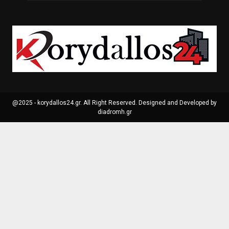
@2025 - korydallos24.gr. All Right Reserved. Designed and Developed by
diadromh.gr