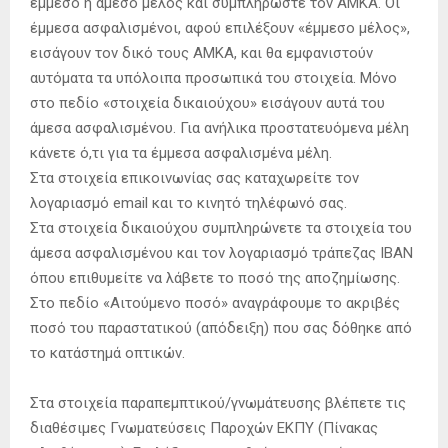
έμμεσο ή άμεσο μέλος και συμπληρώστε τον ΑΜΚΑ. Οι
έμμεσα ασφαλισμένοι, αφού επιλέξουν «έμμεσο μέλος»,
εισάγουν τον δικό τους ΑΜΚΑ, και θα εμφανιστούν
αυτόματα τα υπόλοιπα προσωπικά του στοιχεία. Μόνο
στο πεδίο «στοιχεία δικαιούχου» εισάγουν αυτά του
άμεσα ασφαλισμένου. Για ανήλικα προστατευόμενα μέλη
κάνετε ό,τι για τα έμμεσα ασφαλισμένα μέλη.
Στα στοιχεία επικοινωνίας σας καταχωρείτε τον
λογαριασμό email και το κινητό τηλέφωνό σας.
Στα στοιχεία δικαιούχου συμπληρώνετε τα στοιχεία του
άμεσα ασφαλισμένου και τον λογαριασμό τράπεζας ΙΒΑΝ
όπου επιθυμείτε να λάβετε το ποσό της αποζημίωσης.
Στο πεδίο «Αιτούμενο ποσό» αναγράφουμε το ακριβές
ποσό του παραστατικού (απόδειξη) που σας δόθηκε από
το κατάστημά οπτικών.
Στα στοιχεία παραπεμπτικού/γνωμάτευσης βλέπετε τις
διαθέσιμες Γνωματεύσεις Παροχών ΕΚΠΥ (Πίνακας