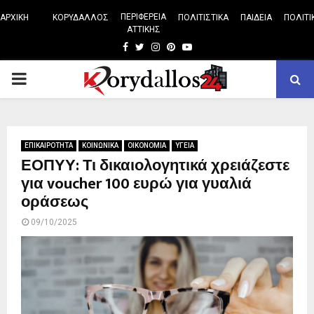
ΠΕΡΙΦΕΡΕΙΑ
ΑΡΧΙΚΗ
ΚΟΡΥΔΑΛΛΟΣ
ΠΟΛΙΤΙΣΤΙΚΑ
ΠΑΙΔΕΙΑ
ΠΟΛΙΤΙ
ΑΤΤΙΚΗΣ
Facebook
Twitter
Instagram
Pinterest
Youtube
PRIMARY
MENU
ΕΠΙΚΑΙΡΟΤΗΤΑ
ΚΟΙΝΩΝΙΚΑ
ΟΙΚΟΝΟΜΙΑ
ΥΓΕΙΑ
ΕΟΠΥΥ: Τι δικαιολογητικά χρειάζεστε
για voucher 100 ευρώ για γυαλιά
οράσεως
09/10/2025