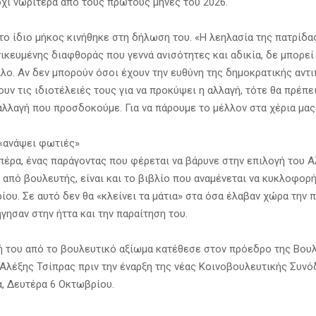
 όχι νωρίτερα από τους πρώτους μήνες του 2026.
στο ίδιο μήκος κινήθηκε στη δήλωση του. «Η λεηλασία της πατρίδα
ικευμένης διαφθοράς που γεννά ανισότητες και αδικία, δε μπορεί
λλο. Αν δεν μπορούν όσοι έχουν την ευθύνη της δημοκρατικής αντ
υν τις ιδιοτέλειές τους για να προκύψει η αλλαγή, τότε θα πρέπει
αλλαγή που προσδοκούμε. Για να πάρουμε το μέλλον στα χέρια μας
 «ανάψει φωτιές»
 πέρα, ένας παράγοντας που φέρεται να βάρυνε στην επιλογή του 
 από βουλευτής, είναι και το βιβλίο που αναμένεται να κυκλοφορ
ίου. Σε αυτό δεν θα «κλείνει τα μάτια» στα όσα έλαβαν χώρα την 
γησαν στην ήττα και την παραίτηση του.
ή του από το βουλευτικό αξίωμα κατέθεσε στον πρόεδρο της Βου
 Αλέξης Τσίπρας πριν την έναρξη της νέας Κοινοβουλευτικής Συνό
α, Δευτέρα 6 Οκτωβρίου.