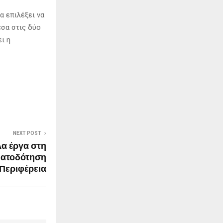
α επιλέξει να
σα στις δύο
ι η
NEXT POST
λα έργα στη
ματοδότηση
 Περιφέρεια