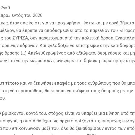
G?v=0
ίπρα» εντός του 2026
μως, ήταν σαφές ότι για να προχωρήσει -έστω και με αργά βήματα
 μέλλον, θα έπρεπε να αποδεσμευθεί από το παρελθόν του. «Παρα
ς του ΣΥΡΙΖΑ, δεν παραιτούμαι από την πολιτική δράση. Εγκαταλε
 ορεινών εδράνων. Και φιλοδοξώ να επιστρέψω στην ελπιδοφόρ
ής δράσης (…) Απελευθερωμένος από αξιώματα, δεσμεύσεις και μη
ούν πια να την εκφράσουν», ανέφερε στη δήλωση παραίτησης στη
κάτι τέτοιο και να ξεκινήσει επαφές με τους ανθρώπους που θα μπ
 στη νέα προσπάθεια, θα έπρεπε να «κόψει» τους δεσμούς με την
ου.
βρίσκονται κοντά του, στόχος είναι να υπάρξει μια κίνηση από τη
ουργού, η οποία θα έχει ως αρχικό ορίζοντα τις επόμενες εκλογ
 που επικοινωνούν μαζί του, όλα θα ξεκαθαρίσουν εντός των επ