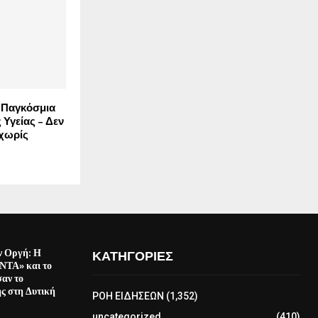
 Παγκόσμια
Υγείας – Δεν
 χωρίς
ν Οργή: Η
ΚΑΤΗΓΟΡΙΕΣ
ΤΑ» και το
αν το
ς στη Δυτική
ΡΟΗ ΕΙΔΗΣΕΩΝ
(1,352)
uncategorized
(410)