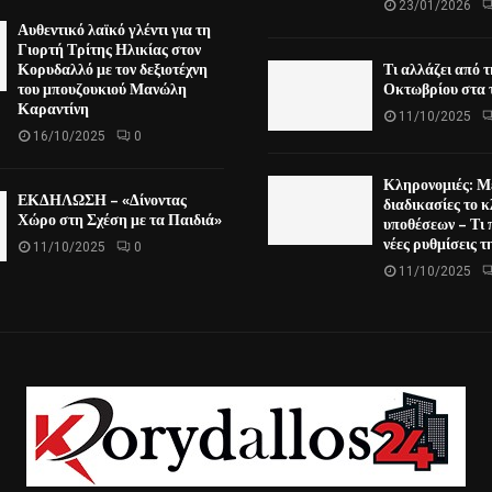
23/01/2026
Αυθεντικό λαϊκό γλέντι για τη
Γιορτή Τρίτης Ηλικίας στον
Κορυδαλλό με τον δεξιοτέχνη
Τι αλλάζει από 
του μπουζουκιού Μανώλη
Οκτωβρίου στα τ
Καραντίνη
11/10/2025
16/10/2025
0
Κληρονομιές: Μ
ΕΚΔΗΛΩΣΗ – «Δίνοντας
διαδικασίες το κ
Χώρο στη Σχέση με τα Παιδιά»
υποθέσεων – Τι 
νέες ρυθμίσεις 
11/10/2025
0
11/10/2025