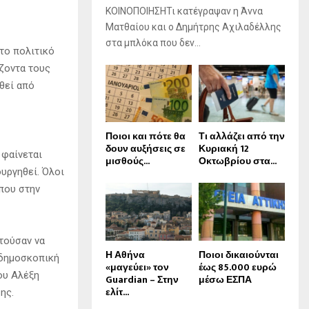
ΚΟΙΝΟΠΟΙΗΣΗΤι κατέγραψαν η Άννα
Ματθαίου και ο Δημήτρης Αχιλαδέλλης
στα μπλόκα που δεν...
 το πολιτικό
ίζοντα τους
θεί από
Ποιοι και πότε θα
Τι αλλάζει από την
δουν αυξήσεις σε
Κυριακή 12
 φαίνεται
μισθούς...
Οκτωβρίου στα...
υργηθεί. Όλοι
που στην
τούσαν να
Η Αθήνα
Ποιοι δικαιούνται
η δημοσκοπική
«μαγεύει» τον
έως 85.000 ευρώ
ου Αλέξη
Guardian – Στην
μέσω ΕΣΠΑ
ελίτ...
ης.