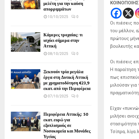
μελέτη για την καύση
ΚΟΙΝΟΠΟΙΗ
απορριμμάτων
10/10/2025
0
Οι πιέσεις πο
του μέλλον, α
Κάμερες τροχαίας: τι
πρώτους μήνε
ισχύει σήμερα στην
Αττική
βουλευτής κα
08/10/2025
0
Οι πιέσεις ε
Η παραίτηση 
Ξεκινούν τρία μεγάλα
έργα στη Δυτική Αττική
πως επισπεύσ
με χρηματοδότηση €23,9
μιλούσαν για
εκατ. από την Περιφέρεια
πραγματικότη
07/10/2025
0
Είχαν «πυκνώ
Περιφέρεια Αττικής: 50
μιλήσει ανοιχ
εκατ. ευρώ για
στασιμότητα 
εξοπλισμούς σε
Νοσοκομεία και Μονάδες
Τσίπρα, λίγα
Υγείας