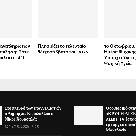
 αναπληρωτών
Πλησιάζει το τελευταίο
10 Οκτωβρίου:
όσκληση: Πότε
Ψυχοσάββατο του 2025
Ημέρα Ψυχικής 
υλειά οι 411
Υπάρχει Υγεία
Ψυχική Υγεία
Στο πλευρό των επαγγελματιών
Οδοιπορικό στη
ο Δήμαρχος Κορυδαλλού κ.
«ΚΡΥΦΗ ΑΤΖΕΝ
Νίκος Χουρσαλάς
ALERT TV έσπασ
εμπάργκο σιωπή
16/10/2025
0
Μακεδονία