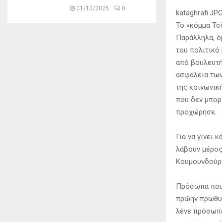
01/10/2025
0
kataghrafi.JP
Το «κόμμα Τσ
Παράλληλα, ό
του πολιτικό
από βουλευτή
ασφάλεια των
της κοινωνικ
που δεν μπορ
προχώρησε.
Για να γίνει 
λάβουν μέρος
Κουμουνδούρ
Πρόσωπα που 
πρώην πρωθυπ
λένε πρόσωπα