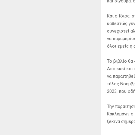
και σίγουρα,
Και ο ίδιος, 
καθεστώς γεν
συνεχιστεί ά
να παραμερίσο
όλοι εμείς η 
Το βιβλίο θα
Από εκεί και
να παραιτηθεί
τέλος Νοεμβρ
2023, που οδή
Την παραίτησ
Κακλαμάνη, ο
ξεκινά σήμερ