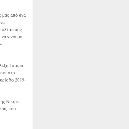
ς μας από ένα
 να
ιπολίτευσης
 να γίνουμε
».
Αλέξη Τσίπρα
ήσει στο
περίοδο 2019-
λής Νικήτα
δου, που