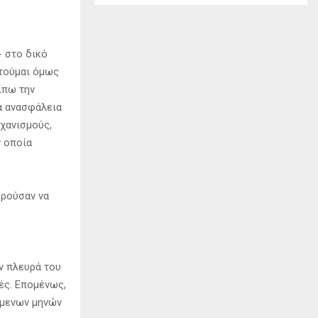
- στο δικό
ιτούμαι όμως
ίπω την
α ανασφάλεια
χανισμούς,
ν οποία
ορούσαν να
ν πλευρά του
ές. Επομένως,
όμενων μηνών