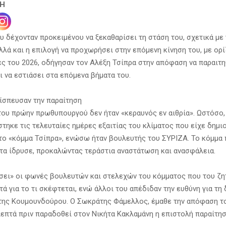
ΣΗ
υ δέχονταν προκειμένου να ξεκαθαρίσει τη στάση του, σχετικά με
λλά και η επιλογή να προχωρήσει στην επόμενη κίνηση του, με ορ
ς του 2026, οδήγησαν τον Αλέξη Τσίπρα στην απόφαση να παραιτη
ι να εστιάσει στα επόμενα βήματα του.
πίσπευσαν την παραίτηση
του πρώην πρωθυπουργού δεν ήταν «κεραυνός εν αιθρία». Ωστόσο,
τηκε τις τελευταίες ημέρες εξαιτίας του κλίματος που είχε δημιο
 το «κόμμα Τσίπρα», ενώσω ήταν βουλευτής του ΣΥΡΙΖΑ. Το κόμμα 
τα ίδρυσε, προκαλώντας τεράστια αναστάτωση και ανασφάλεια.
σει» οι φωνές βουλευτών και στελεχών του κόμματος που του ζη
τά για το τι σκέφτεται, ενώ άλλοι του απέδιδαν την ευθύνη για τ
της Κουμουνδούρου. Ο Σωκράτης Φάμελλος, έμαθε την απόφαση τ
 λεπτά πριν παραδοθεί στον Νικήτα Κακλαμάνη η επιστολή παραίτησ