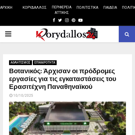
ΠΕΡΙΦΕΡΕΙΑ
ΑΡΧΙΚΗ
ΚΟΡΥΔΑΛΛΟΣ
ΠΟΛΙΤΙΣΤΙΚΑ
ΠΑΙΔΕΙΑ
ΠΟΛΙΤΙ
ΑΤΤΙΚΗΣ
Facebook
Twitter
Instagram
Pinterest
Youtube
PRIMARY
MENU
ΑΘΛΗΤΙΣΜΟΣ
ΕΠΙΚΑΙΡΟΤΗΤΑ
Βοτανικός: Άρχισαν οι πρόδρομες
εργασίες για τις εγκαταστάσεις του
Ερασιτέχνη Παναθηναϊκού
10/10/2025