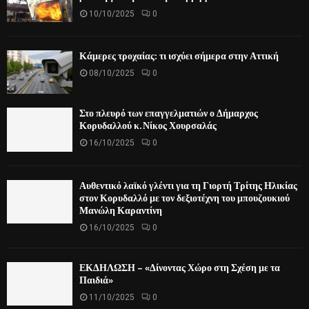
10/10/2025
0
Κάμερες τροχαίας: τι ισχύει σήμερα στην Αττική
08/10/2025
0
Στο πλευρό των επαγγελματιών ο Δήμαρχος
Κορυδαλλού κ. Νίκος Χουρσαλάς
16/10/2025
0
Αυθεντικό λαϊκό γλέντι για τη Γιορτή Τρίτης Ηλικίας
στον Κορυδαλλό με τον δεξιοτέχνη του μπουζουκιού
Μανώλη Καραντίνη
16/10/2025
0
ΕΚΔΗΛΩΣΗ – «Δίνοντας Χώρο στη Σχέση με τα
Παιδιά»
11/10/2025
0