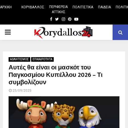
ΠΕΡΙΦΕΡΕΙΑ
ΑΡΧΙΚΗ
ΚΟΡΥΔΑΛΛΟΣ
ΠΟΛΙΤΙΣΤΙΚΑ
ΠΑΙΔΕΙΑ
ΠΟΛΙΤΙ
ΑΤΤΙΚΗΣ
Facebook
Twitter
Instagram
Pinterest
Youtube
PRIMARY
MENU
ΑΘΛΗΤΙΣΜΟΣ
ΕΠΙΚΑΙΡΟΤΗΤΑ
Αυτές θα είναι οι μασκότ του
Παγκοσμίου Κυπέλλου 2026 – Τι
συμβολίζουν
25/09/2025