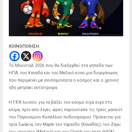
ΚΟΙΝΟΠΟΙΗΣΗ
Το Μουντιάλ 2026 που θα διεξαχθεί στα γήπεδα των
ΗΠΑ, του Καναδά και του Μεξικό είναι μια διοργάνωση
που περιμένει με ανυπομονησία ο κόσμος και ο χρόνος
ήδη μετράει αντίστροφα.
Η FIFA λοιπόν, για να βάζει τον κόσμο σιγά σιγά στο
κλίμα, πρίν απο λίγες ώρες παρουσίασε τις τρείς μασκότ
του Παγκοσμίου Κυπέλλου ποδοσφαίρου. Πρόκειται για
τρία ζωάκια, τον Maple τον τάρανδο (Καναδάς), τον Zayu
τον ιαγουάρο (Μεξικό) και τον Clutch τον αετό (ΗΠΑ).