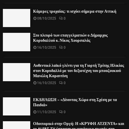
Κάμερες τροχαίας: τι ισχύει σήμερα στην Αττική
08/10/2025
0
Στο πλευρό των επαγγελματιών ο Δήμαρχος
Κορυδαλλού κ. Νίκος Χουρσαλάς
16/10/2025
0
Αυθεντικό λαϊκό γλέντι για τη Γιορτή Τρίτης Ηλικίας
στον Κορυδαλλό με τον δεξιοτέχνη του μπουζουκιού
Μανώλη Καραντίνη
16/10/2025
0
ΕΚΔΗΛΩΣΗ – «Δίνοντας Χώρο στη Σχέση με τα
Παιδιά»
11/10/2025
0
Οδοιπορικό στην Οργή: Η «ΚΡΥΦΗ ΑΤΖΕΝΤΑ» και
το ALERT TV έσπασαν το εμπάργκο σιωπής στη