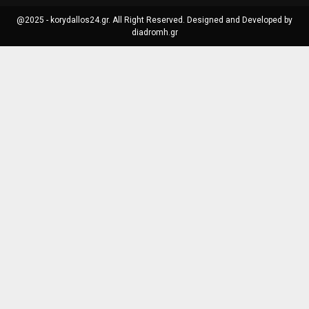
@2025 - korydallos24.gr. All Right Reserved. Designed and Developed by
diadromh.gr