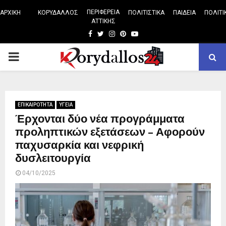
ΠΕΡΙΦΕΡΕΙΑ
ΑΡΧΙΚΗ
ΚΟΡΥΔΑΛΛΟΣ
ΠΟΛΙΤΙΣΤΙΚΑ
ΠΑΙΔΕΙΑ
ΠΟΛΙΤΙ
ΑΤΤΙΚΗΣ
Facebook
Twitter
Instagram
Pinterest
Youtube
PRIMARY
MENU
ΕΠΙΚΑΙΡΟΤΗΤΑ
ΥΓΕΙΑ
Έρχονται δύο νέα προγράμματα
προληπτικών εξετάσεων – Αφορούν
παχυσαρκία και νεφρική
δυσλειτουργία
04/10/2025