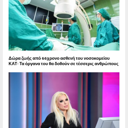
Δώρα ζωής από 66χρονο ασθενή του νοσοκομείου
ΚΑΤ- Τα όργανα του θα δοθούν σε τέσσερις ανθρώπους